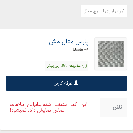
توری لوزی.استرچ متال
پارس متال مش
Metalmesh
عضویت:
1937 روز پیش
غرفه کاربر
این آگهی منقضی شده بنابراین اطلاعات
تلفن
تماس نمایش داده نمیشود!