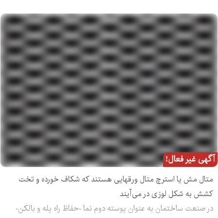
آگهی غیر فعال!
متال مش یا استرچ متال ورقهایی هستند که شکاف خورده و تخت
کشش به شکل لوزی در می‌آیند
در صنعت ساختمان به عنوان پوسته دوم نما -حفاظ راه پله و بالکن-