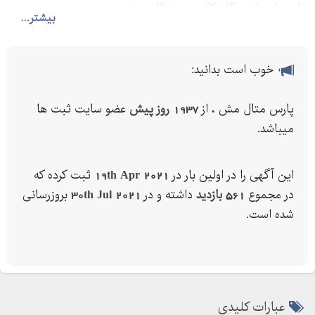
جان پناه-سقف و کف کاذب و...به کار میرود
بیشتر...
خوب است بدانید:
پارس متال مش ، از
1937 روز پیش
عضو سایت ثبت ها
میباشد.
این آگهی را در اولین بار در
19th Apr 2021
ثبت کرده که
در مجموع
561 بازدید
داشته و در
30th Jul 2021
بروزرسانی
شده است.
عبارات کلیدی