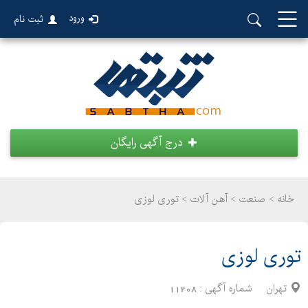
ورود
ثبت نام
درج آگهی رایگان
خانه >
صنعت
>
آهن آلات > توری لوزی
توری لوزی
تهران
شماره آگهی :
11208