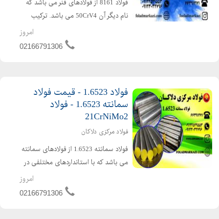
فولاد 8161 از فولادهای فنر می باشد که
نام دیگر آن 50CrV4 می باشد. ترکیب
شیمیایی این فولاد به شرح زیر می باشد:
امروز
فولاد فنر1.8161 از تنش پذیری و شکل
02166791306
پذیری عالی برخوردار است. این فولاد به
دلیل داشتن ...
فولاد 1.6523 - قیمت فولاد
سمانته 1.6523 - فولاد
21CrNiMo2
فولاد مرکزی دلاکان
فولاد سمانته 1.6523 از فولادهای سمانته
می باشد که با استانداردهای مختلفی در
جهان شناخته می شود: 21CrNiMo2 در
امروز
استاندارد آلمان 8620 در استاندارد AISI
02166791306
ترکیب شیمایی فولاد 6523 به شرح زیر
می باشد:...