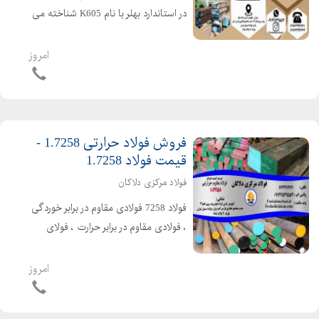
در استاندارد بهلر با نام K605 شناخته می
شود. نام دیگر این فولاد فولاد 50NiCr13
در جهان است و با استانداردهای مختلفی
امروز
شناخته می شود. در استاندارد DIN آلمان
با ...
فروش فولاد حرارتی 1.7258 -
قیمت فولاد 1.7258
فولاد مرکزی دلاکان
فولاد 7258 فولادی مقاوم در برابر خوردگی
، فولادی مقاوم در برابر حرارت ، فولای
مقاوم در برابر سایش است. فولاد 7258 را
در ساخت انواع بولیرها و ساخت قطعات
امروز
مکانیکی صنایع پیچ و مهر سازی قطعات
و تجهیزات...