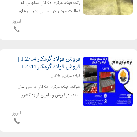
رکت فولاد مرکزی دلاکان سالهاس که
فعالیت خود را در تامیین متریال های
موردنیاز شرکت ها به عهده گرفته است و
امروز
توانسته نام نیکی در عرضه کننده های
فولاد آلیاژی به جای بگذارد تامین کننده
انواع فولادهای آل...
فروش فولاد گرمکار 1.2714 |
فروش فولاد گرمکار 1.2344
فولاد مرکزی دلاکان
شرکت فولاد مرکزی دلاکان با سی سال
سابقه در فروش و تامین فولاد کشور
عرضه کننده فولاد 1.2344 یا به اختصار
2344 می باشد. این نوع فولاد از ترکیب
امروز
عناصر آلیاژی کروم، مولبیدن و وانادیم
تشکیل شده است و د...