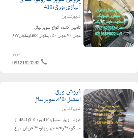
آلیاژی،ورق410s
شاپورکشاورز
تامین کننده انواع سوپرآلیاژ:
اینکولای800،هستلویc276 وB2،ورق
ومیلگردکوار،(kovar)فروش ضایعات
امروز
مونل۴۰۰،ضایع...
09121620282
فروش ورق
استیل4۱0s،سوپرالیاژ
شاپورکشاورز
فروش ورق استیل410s ورق310(1.4841)
میلگرد۴۱۰و420 چهارپهلو۴۱۰ فروش انواع
سوپرالیاژ