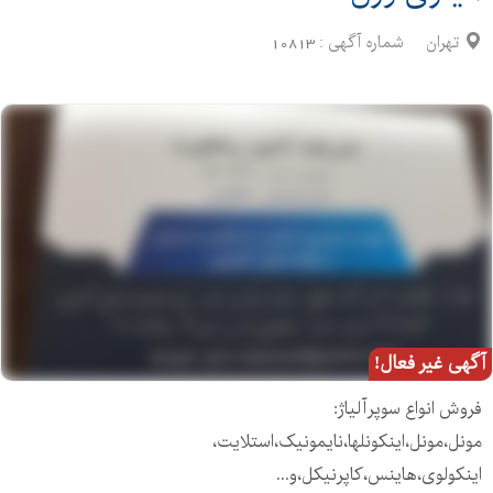
تهران
شماره آگهی :
10813
آگهی غیر فعال!
فروش انواع سوپرآلیاژ:
مونل،مونل،اینکونلها،نایمونیک،استلایت،
اینکولوی،هاینس،کاپرنیکل،و...