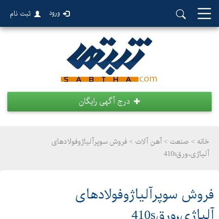
ورود
ثبت نام
درج آگهی رایگان
خانه >
صنعت
>
آهن آلات > فروش سوپرآلیاژوفولادهای
آلیاژی،ورق410s
فروش سوپرآلیاژوفولادهای
آلیاژی،ورق410s