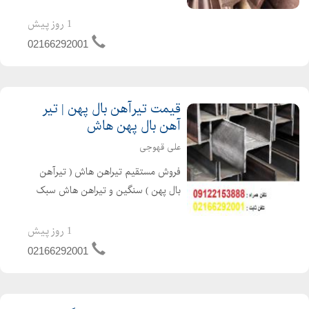
هاش H نو و استوک شاداباد بازار اهن
تلفن همراه : 09122153888 تلفن ثابت :
1 روز پیش
02166292001 نام و نام خانوادگی علی
02166292001
قهوجی نام واح...
قیمت تیرآهن بال پهن | تیر
آهن بال پهن هاش
علی قهوجی
فروش مستقیم تیراهن هاش ( تیرآهن
بال پهن ) سنگین و تیراهن هاش سبک
اروپایی & HEA & HEB ) , در انواع
سایزها با گواهینامه کیفیت ( سرتیفیکیت
1 روز پیش
هاش ) محصول کشور کره 09122153888_
02166292001
02166292001