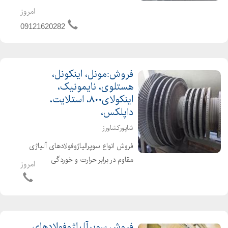
امروز
09121620282
فروش:مونل، اینکونل،
هستلوی، نایمونیک،
اینکولای۸۰۰، استلایت،
داپلکس،
شاپورکشاورز
فروش انواع سوپرالیاژوفولادهای آلیاژی
مقاوم در برابر حرارت و خوردگی
امروز
مورداستفاده در صنایع نفت، گاز،
پتروشیمی، دریایی، هوافضا، و...ازقبیل
مونل۴۰۰، مونل۵۰۰، اینکونل۶۰۰،
اینکونل۶۱۷، اینکونل۶۲۵، اینکونل۷...
فروش سوپرآلیاژوفولادهای