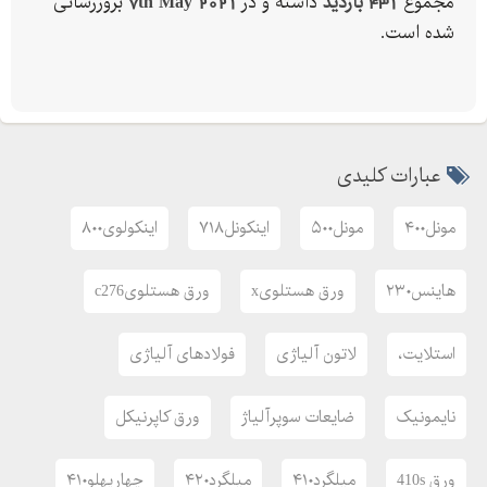
مجموع
431 بازدید
داشته و در
7th May 2021
بروزرسانی
شده است.
عبارات کلیدی
مونل۴۰۰
مونل۵۰۰
اینکونل۷۱۸
اینکولوی۸۰۰
هاینس۲۳۰
ورق هستلویx
ورق هستلویc276
استلایت،
لاتون آلیاژی
فولادهای آلیاژی
نایمونیک
ضایعات سوپرآلیاژ
ورق کاپرنیکل
ورق 410s
میلگرد۴۱۰
میلگرد۴۲۰
چهارپهلو۴۱۰