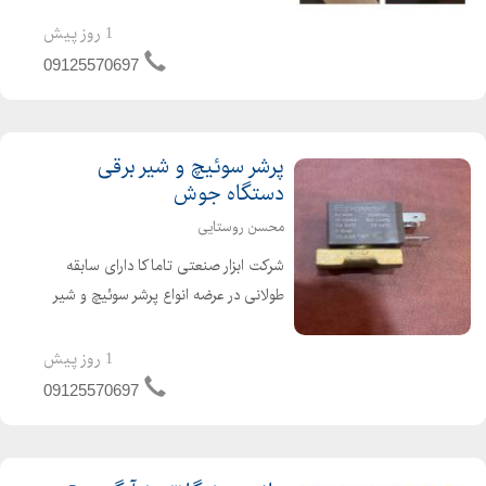
انواع فلزات ، شیشه و چرم مقاوم در برابر
1 روز پیش
حرارت گچ خط کشی صنعتی مناسب خط
09125570697
کشی روی فلزات
پرشر سوئیچ و شیر برقی
دستگاه جوش
محسن روستایی
شرکت ابزار صنعتی تاماکا دارای سابقه
طولانی در عرضه انواع پرشر سوئیچ و شیر
برقی 42 ولت و 24 ولت دستگاه جوش
Co2 برندهای گام الکتریک ، صبا الکتریک
1 روز پیش
، اورین الکتریک و راد الکتریک
09125570697