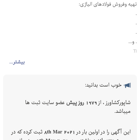
تهیه وفروش فولادهای الیاژی:
.
.
.
. و...
Ti
PH
بیشتر...
ورقS
میلگردو
خوب است بدانید:
چهارپهلو
خریدوفروش انواع سوپرآلیاژ
شاپورکشاورز ، از
1979 روز پیش
عضو سایت ثبت ها
تماس:
میباشد.
واتساپ:
این آگهی را در اولین بار در
8th Mar 2021
ثبت کرده که در