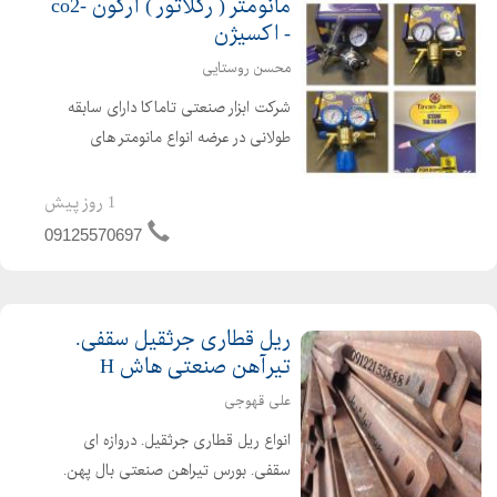
مانومتر ( رگلاتور ) آرگون -co2
- اکسیژن
محسن روستایی
شرکت ابزار صنعتی تاماکا دارای سابقه
طولانی در عرضه انواع مانومتر های
صنعتی در گازهای اکسیژن co2,آرگون ،
نیتروژن ، آمونیاک ، اسیتلن با خروجی
1 روز پیش
های متغیر برای استفاده در تمام کارهای
09125570697
صنعتی
ریل قطاری جرثقیل سقفی.
تیرآهن صنعتی هاش H
علی قهوجی
انواع ریل قطاری جرثقیل. دروازه ای
سقفی. بورس تیراهن صنعتی بال پهن.