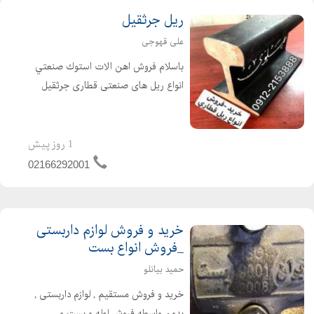
قیمت لوله فولادی اینچ
ریل جرثقیل
قیمت لوله و اتصالات فلزی
علی قهوجی
اسامی اتصالات لوله آب pdf
انواع اتصالات لوله کشی پلاستیکی
باسلام فروش اهن الات استوك صنعتي
انواع ریل های صنعتی قطاری جرثقیل
کاتالوگ نام اتصالات لوله سفید
(دروازه اي -سقفي) تيراهن صنعتي بال
قیمت اتصالات لوله کشی
پهن H- باتشكر تلفن همراه :
انواع اتصالات لوله کشی صنعتی
09122153888 نام و نام خانوادگی : علی
1 روز پیش
قهوجی نام واحد تجاری...
02166292001
خرید و فروش لوازم داربستی
_فروش انواع بست
حمید بیانلو
خرید و فروش مستقیم , لوازم داربستی ,
بدون واسطه فروش لوله و بست و