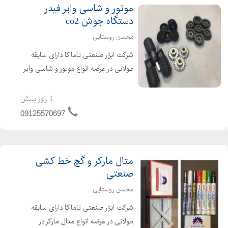
موتور و شاسی وایر فیدر
كاروفناوري هشتم جدول استاندارد ورق های فلزی
دستگاه جوش co2
ضخامت ورق های فولادی موجود در بازار
محسن روستایی
قیمت ورق اکسین
شرکت ابزار صنعتی تاماکا دارای سابقه
قیمت ورق گالوانیزه
طولانی در عرضه انواع موتور و شاسی وایر
قیمت ورق رنگی
فیدر دستگاه جوش co2 ۲۴ ولت و ۴۲
قیمت ورق شیروانی
ولت چرخ دنده ، غلطک ، درپوش و دسته
1 روز پیش
قیمت ورق قطعات
اهرم دستگاه جوش co2
09125570697
آرشیو قیمت ورق سیاه
نمودار قیمت ورق سیاه
قیمت ورق سیاه در بورس
متال مارکر و گچ خط کشی
قیمت ضایعات ورق سیاه
صنعتی
قیمت ورق سیاه برش خورده
محسن روستایی
قیمت ورق سیاه قطعات
شرکت ابزار صنعتی تاماکا دارای سابقه
ورق سیاه چیست
طولانی در عرضه انواع متال مارکر در
قیمت ورق آهن