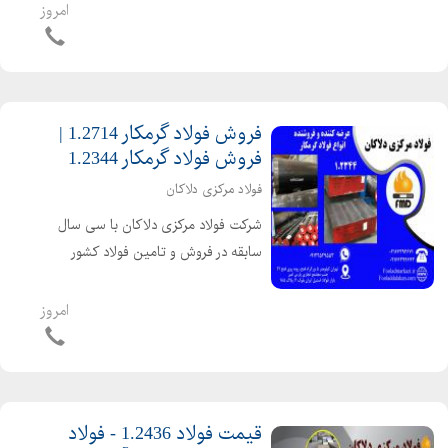
موردنیاز شرکت ها به عهده گرفته است و
امروز
توانسته نام نیکی در عرضه کننده های
فولاد آلیاژی به جای بگذارد تامین کننده
انواع فولادهای آل...
فروش فولاد گرمکار 1.2714 |
فروش فولاد گرمکار 1.2344
فولاد مرکزی دلاکان
شرکت فولاد مرکزی دلاکان با سی سال
سابقه در فروش و تامین فولاد کشور
عرضه کننده فولاد 1.2344 یا به اختصار
2344 می باشد. این نوع فولاد از ترکیب
امروز
عناصر آلیاژی کروم، مولبیدن و وانادیم
تشکیل شده است و د...
قیمت فولاد 1.2436 - فولاد