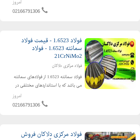
شیمیایی این فولاد به شرح زیر می باشد:
امروز
فولاد فنر1.8161 از تنش پذیری و شکل
02166791306
پذیری عالی برخوردار است. این فولاد به
دلیل داشتن ...
فولاد 1.6523 - قیمت فولاد
سمانته 1.6523 - فولاد
21CrNiMo2
فولاد مرکزی دلاکان
فولاد سمانته 1.6523 از فولادهای سمانته
می باشد که با استانداردهای مختلفی در
جهان شناخته می شود: 21CrNiMo2 در
امروز
استاندارد آلمان 8620 در استاندارد AISI
02166791306
ترکیب شیمایی فولاد 6523 به شرح زیر
می باشد:...
فولاد مرکزی دلاکان فروش