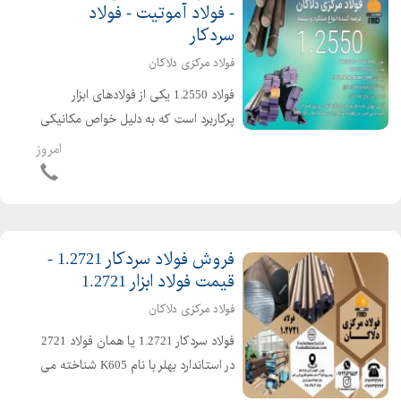
- فولاد آموتیت - فولاد
سردکار
فولاد مرکزی دلاکان
فولاد 1.2550 یکی از فولادهای ابزار
پرکاربرد است که به دلیل خواص مکانیکی
و شیمیایی خاص خود، در ساخت ابزارهای
امروز
برشی و قالبسازی به کار میرود. این فولاد
با نام دیگر 60WCrV8 نیز شناخته میشود
و به دلیل...
فروش فولاد سردکار 1.2721 -
قیمت فولاد ابزار 1.2721
فولاد مرکزی دلاکان
فولاد سردکار 1.2721 یا همان فولاد 2721
در استاندارد بهلر با نام K605 شناخته می
شود. نام دیگر این فولاد فولاد 50NiCr13