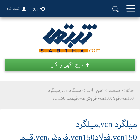
ورود
ثبت نام
درج آگهی رایگان
خانه >
صنعت
>
آهن آلات > میلگرد vcn,میلگرد
vcn150,فولادvcn150,فروشvcn,قیمت vcn150
میلگرد vcn,میلگرد
vcn150,فولادvcn150,فروشvcn,قیم