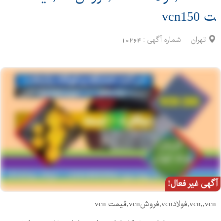
ت vcn150
تهران
شماره آگهی :
10264
آگهی غیر فعال!
vcn,,vcn,فولادvcn,فروشvcn,قیمت vcn