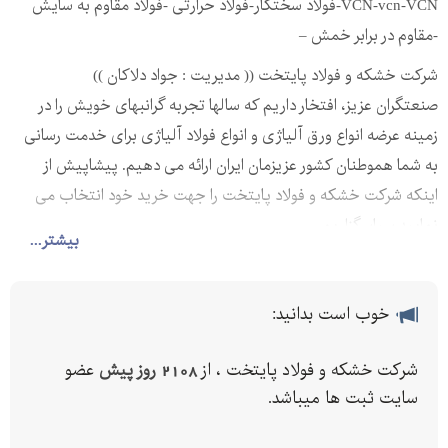
VCN-vcn-VCN-فولاد سختکار-فولاد حرارتی -فولاد مقاوم به سایش
-مقاوم در برابر خمش –
شرکت خشکه و فولاد پایتخت (( مدیریت : جواد دلاکان ))
صنعتگران عزیز، افتخار داریم که سالها تجربه گرانبهای خویش را در
زمینه عرضه انواع ورق آلیاژی و انواع فولاد آلیاژی برای خدمت رسانی
به شما هموطنان کشور عزیزمان ایران ارائه می دهیم. پیشاپیش از
اینکه شرکت خشکه و فولاد پایتخت را جهت خرید خود انتخاب می
نمایید سپاسگزاریم.
بیشتر...
ارتباط با ما:
خوب است بدانید:
تلفن:
شرکت خشکه و فولاد پایتخت ، از
2108 روز پیش
عضو
فکس:
سایت ثبت ها میباشد.
فولاد VCN یک فولاد آلیاژی پرکاربرد در صنعت مهندسی با مشخصه
CrNiMo است که متشکل شده از نیکل، کروک و مولیبدن است. از