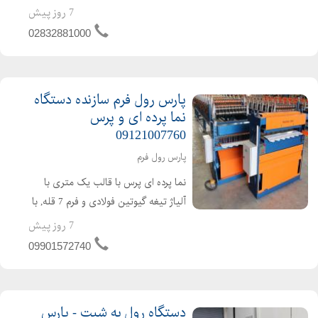
دقیقه. زمان ساخت این دستگاه 30 روز
7 روز پیش
می باشد. دستگاه ها شامل 1 سال
02832881000
گارانتی و 10 سال ...
پارس رول فرم سازنده دستگاه
نما پرده ای و پرس
09121007760
پارس رول فرم
نما پرده ای پرس با قالب یک متری با
آلیاژ تیغه گیوتین فولادی و فرم 7 قله, با
عرض 20الی 30 سانتی متر با شافت
7 روز پیش
مستقیم 48 این دستگاه دارای ضمانت
09901572740
یک ساله و زمان ساخت 45 الی 60 روز
کاری می باشد.
دستگاه رول به شیت - پارس