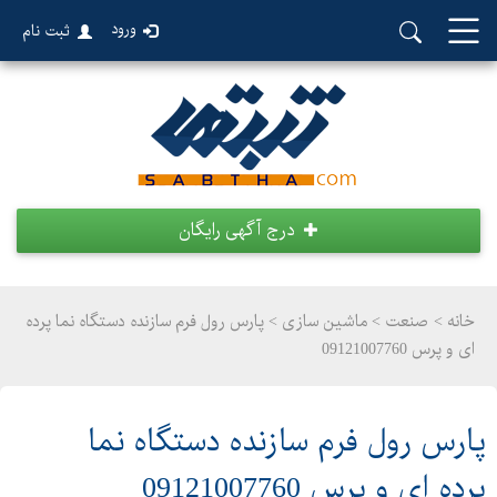
ورود
ثبت نام
درج آگهی رایگان
خانه >
صنعت
>
ماشین سازی > پارس رول فرم سازنده دستگاه نما پرده
ای و پرس 09121007760
پارس رول فرم سازنده دستگاه نما
پرده ای و پرس 09121007760