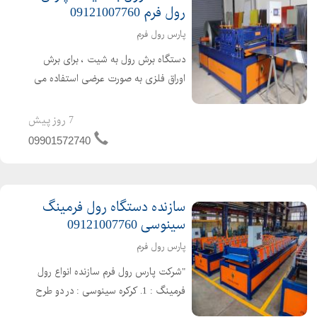
رول فرم 09121007760
پارس رول فرم
دستگاه برش رول به شیت ، برای برش
اوراق فلزی به صورت عرضی استفاده می
شود. در ابتدا رول ورق فلزی را روی رول
باز کن قرار داده و بعد از عبور بین ایستگاه
7 روز پیش
های خط برش و تاثیر پذیری از فرایند
09901572740
های معمول به ...
سازنده دستگاه رول فرمینگ
سینوسی 09121007760
پارس رول فرم
"شرکت پارس رول فرم سازنده انواع رول
فرمینگ : 1. کرکره سینوسی : در دو طرح
دو لب پایین با عرض مفید 100 و لبه