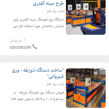
طرح سینه کفتری
پارس رول فرم
دستگاه رول فرمینگ سینه کفتر ی برای
نمایش ساختمان مورد استفاده قرار می
گیرد, این ورق نماییS یکی از بهترین و
زیباترین نوع از مجموعه ی ورق نما می
7 روز پیش
باشد که قوس داخل و بیرون را همزمان
02832881000
دارا می باشد, زمان ...
"ساخت دستگاه ذوزنقه - ورق
شیروانی"
پارس رول فرم
فروش دستگاه رول فرمینگ ذوزنقه : در
سه طرح 6 ، 7 و 8 قله با عرض مفید 100
سانتیمتر با سرعت تولید 15 الی 25 متر بر