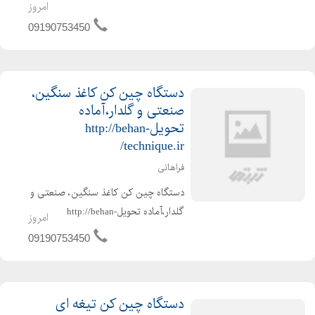
قیمت وکیفیت وکاربری ماشین آلات
امروز
تولید فیلترهوا ( بهان فیلتر) http://behan-
09190753450
technique.ir/ 1-ساخت خط تولید فیلتر
هوای خودروه...
دستگاه چین کن کاغذ سنگین،
صنعتی و گلدار،آماده
تحویلhttp://behan-
technique.ir/
فراهانی
دستگاه چین کن کاغذ سنگین، صنعتی و
گلدار،آماده تحویلhttp://behan-
امروز
technique.ir/ چین کاغذ برای ماشینهای
09190753450
سنگین و فیلترهای صنعتی و نیروگاهها
باغلتکهای گلدار ، مناسب، با سایز های
متفاوت و همچنین با ارت...
دستگاه چین کن تیغه ای