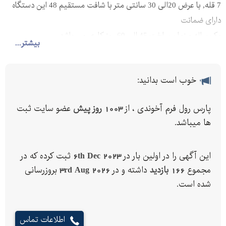
7 قله, با عرض 20الی 30 سانتی متر با شافت مستقیم 48 این دستگاه
دارای ضمانت
یک ساله و زمان ساخت 45 الی 60 روز کاری می باشد.
بیشتر...
خوب است بدانید:
پارس رول فرم آخوندی ، از
1003 روز پیش
عضو سایت ثبت
ها میباشد.
این آگهی را در اولین بار در
6th Dec 2023
ثبت کرده که در
مجموع
166 بازدید
داشته و در
3rd Aug 2026
بروزرسانی
شده است.
اطلاعات تماس