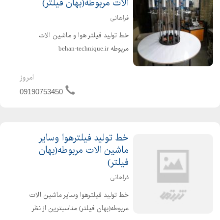
الات مربوطه(بهان فیلتر)
فراهانی
خط تولید فیلتر هوا و ماشین الات
مربوطه behan-technique.ir
09190753450 مناسبترین از نظر قیمت
وکیفیت و سهولت کاربری فعالیتها
امروز
-ساخت و فروش خط تولید فیلتر هوای.
09190753450
خودروهای سبک اتوماتیک . ساخ...
خط تولید فیلترهوا وسایر
ماشین الات مربوطه(بهان
فیلتر)
فراهانی
خط تولید فیلترهوا وسایر ماشین الات
مربوطه(بهان فیلتر) مناسبترین از نظر