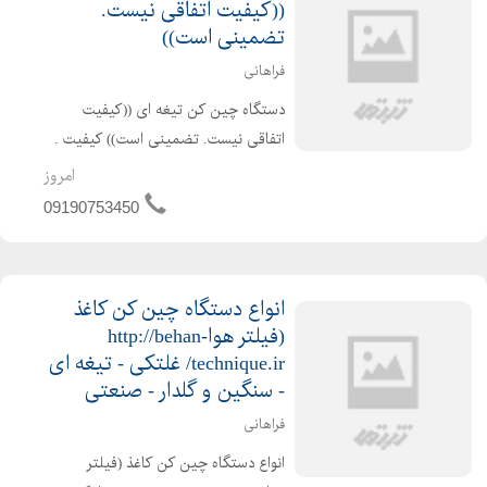
((کیفیت اتفاقی نیست.
تضمینی است))
فراهانی
دستگاه چین کن تیغه ای ((کیفیت
اتفاقی نیست. تضمینی است)) کیفیت .
قیمت و خدمات پس از فروش را در
امروز
انتخاب خود لحاظ کنید . ساخت انواع
09190753450
چین کن تیغه ای (فیلترهای هوا .
صنعتی . الیاف . مش فلزی . حشرات...
انواع دستگاه چين کن کاغذ
(فيلتر هواhttp://behan-
technique.ir/ غلتکی - تیغه ای
- سنگین و گلدار - صنعتی
فراهانی
انواع دستگاه چين کن کاغذ (فيلتر