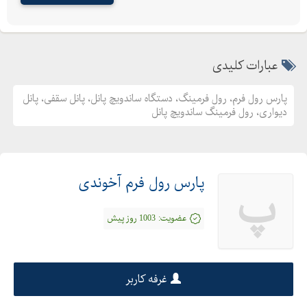
عبارات کلیدی
پارس رول فرم، رول فرمینگ، دستگاه ساندویچ پانل، پانل سقفی، پانل
دیواری، رول فرمینگ ساندویچ پانل
پارس رول فرم آخوندی
پ
عضویت:
1003 روز پیش
غرفه کاربر