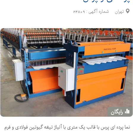
تهران
شماره آگهی :
24809
رایگان
نما پرده ای پرس با قالب یک متری با آلیاژ تیغه گیوتین فولادی و فرم