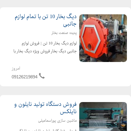
دیگ بخار 10 تن با تمام لوازم
جانبی
پدیده صنعت بخار
لوازم دیگ بخار 10 تن | فروش لوازم
جانبی دیگ بخار فروش ویژه دیگ بخار با
تمام قطعات و لوازم جانبی با بهترین
قیمت و کیفیت تولید کننده دیگ بخار
امروز
برای صنایع غذایی و لبنی ازجمله: صنایع
09126219894
تولید نبات ...
فروش دستگاه تولید نایلون و
نایلکس
ماشین سازی پوراسماعیلی