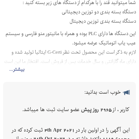
شما میتوانید قند را با هرکدام از دستگاه های زیر بسته کنید :
دستگاه بسته بندی دو توزین دیجیتالی
دستگاه بسته بندی توزین دیجیتال
این دستگاه ها دارای PLC بوده و همراه با مانیتور منو فارسی و سیستم
عیب یاب اتوماتیک عرضه میشود.
لازم به ذکر است این محصول تحت نظر G-Certi ایتالیا تولید شده و
دارای ماه گارانتی و سال خدمات پس از فروش است. افتخار ما این است
بیشتر...
که مشتریانمان از خدمات پس از فروش و گارانتی ما رضایت کامل دارند.
جهت کسب اطلاعات بیشتر، استعلام قیمت و هماهنگی برای بازدید از
کارخانه و تست دستگاه ها، از راه های زیر با ما در ارتباط باشید :
خوب است بدانید:
کاربر ، از
2965 روز پیش
عضو سایت ثبت ها میباشد.
این آگهی را در اولین بار در
4th Apr 2021
ثبت کرده که در
همچنین میتوانید برای ثبت درخواست استعلام قیمت همین حالا یک