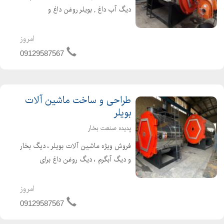
دیگ آب داغ , بویلر روغن داغ و
دستگاهای مرتبط تولید کننده دیگ بخار ،
دیگ روغن داغ برای پالایشگاه های تولید
امروز
قیر ،صنایع غذایی و لبنی ، صنایع کارتن
09129587567
و کاغذ سازی ،...
طراحی و ساخت ماشین آلات
بویلر
پدیده صنعت بخار
فروش ویژه ماشین آلات بویلر ، دیگ بخار
و دیگ آبگرم ، دیگ روغن داغ برای
پالایشگاه های تولید قیر ،صنایع غذایی و
لبنی ، صنایع کارتن و کاغذ سازی ،
امروز
صنایع نساجی قیمت مناسب کیفیت
09129587567
عالی استفاده از م...