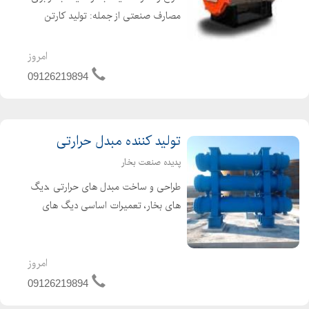
مصارف صنعتی از جمله: تولید کارتن
تولید مواد غذایی تولید کاغذ صنایع
نساجی سازنده انواع دیگ های بخار
امروز
صنعتی فروش همراه با گارانتی پرداخت
09126219894
به صورت نقد...
تولید کننده مبدل حرارتی
پدیده صنعت بخار
طراحی و ساخت مبدل های حرارتی ،دیگ
های بخار، تعمیرات اساسی دیگ های
بخار و آبگرم تامین کننده لوازم جانبی و
تجهیزات دیگ بخار،مبدل های حرارتی به
همراه خدمات تخصصی برای دریافت
امروز
اطلاعات بیشتر با شم...
09126219894