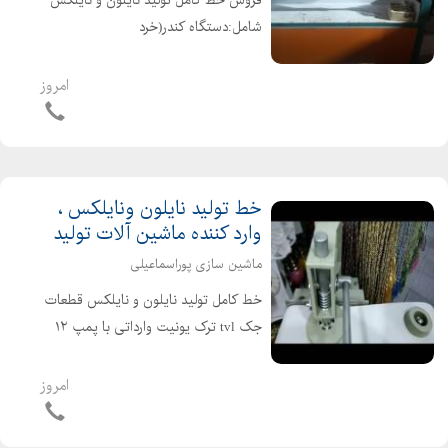
فروش خط کامل تولید نایلون و نایلکس
شامل:دستگاه کندر(خرد
کن).گرانول.دستگاه تولید تا عرض120.دستگاه
دوخت دوطبقه اتوماتیک.دستگاه دسته
امروز
زن. سازنده دستگاه پانچ هیدرولیک
نایلون و نایلکس باقیمت مناسب
خط تولید نایلون ونایلکس ،
وارد کننده ماشین آلات تولید
ماشین سازی پوراسماعیلی
خط کامل تولید نایلون و نایلکس قطعات
جک tvl ترک یونیت وارداتی با پمپ ۱۲
لیتری ساخت بدنه با ورق و برش cnc
اتصالات اروپایی. 2 ماه پیش. کالای فنی
امروز
تامین ..ر با گارانتی و خدمات پس از
فروش