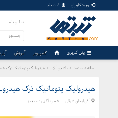
ورود کاربران
|
ثبت نام
تماس با ما
پنل کاربری
کامپیوتر
آموزش
آپار
خانه >
صنعت
>
ماشین آلات > هیدرولیک پنوماتیک ترک هیدرولیک aulics
هیدرولیک پنوماتیک ترک هیدرولیک hydraulics
آذربایجان شرقی
شماره آگهی :
10600