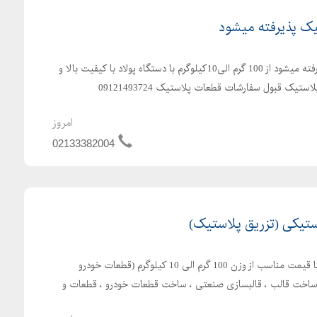
 لاو نویز هیدرولیک ، فشارشکن کارتریجی هیدرولیک ،
یک پذیرفته میشود
سفارشات تزریق پلاستیک پذیرفته میشود از 100 گرم الی10کیلوگرم با دستگاه پولاد با کیفیت بالا و
ک قبول سفارشات قطعات پلاستیک 09121493724
 ، قفل کن برقی مادولار هیدرولیک
امروز
02133382004
، سوپاپ مادولار هیدرولیک ، سوپاپ کارتریجی ،
استیکی (تزریق پلاستیک)
تولید انواع قطعات پلاستیکی با قیمت مناسب از وزن 100 گرم الی 10 کیلوگرم (قطعات خودرو
) ساخت قالب ، قالبسازی صنعتی ، ساخت قطعات خودرو ، قطعات و
برقی دستی هیدرولیک ، فول کنترل سرراهی هیدرولیک ،