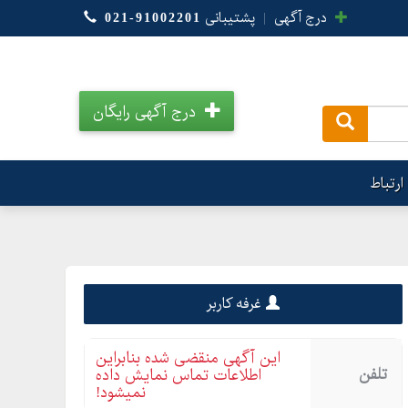
درج آگهی
|
پشتیبانی
021-91002201
درج آگهی رایگان
.
ارتباط
غرفه کاربر
این آگهی منقضی شده بنابراین
تلفن
اطلاعات تماس نمایش داده
نمیشود!