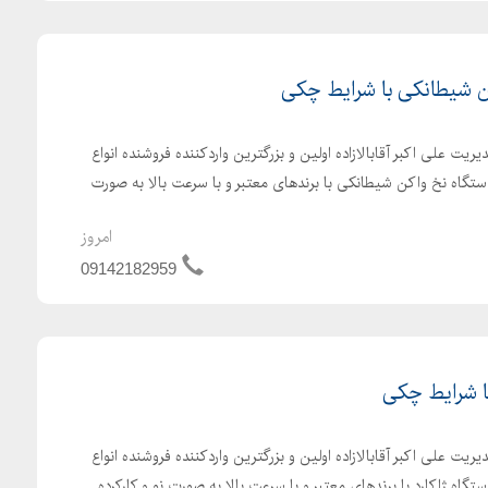
ی دبی متغییر هیدرولیک ، پمپ تیغه ای هیدرولیک ،
 شیطانکی با شرایط چکی
وتور کاتریجی ، هیدروموتور تیغه ای
یت علی اکبر آقابالازاده اولین و بزرگترین واردکننده فروشنده انواع
تگاه نخ واکن شیطانکی با برندهای معتبر و با سرعت بالا به صورت
پمپ بیل بکو ، لودر کوماتسو ، پمپ بیل اطلس ، پمپ بیل مکانیکی ، پمپ فرمان تراکتور ، پمپ تراکتور MF ،
امروز
درولیک ماشین آلات راه سازی ،
09142182959
لابر ، جک بالابر ساختمانی ،
ا شرایط چکی
یت علی اکبر آقابالازاده اولین و بزرگترین واردکننده فروشنده انواع
اه ژاکارد با برندهای معتبر و با سرعت بالا به صورت نو و کارکرده