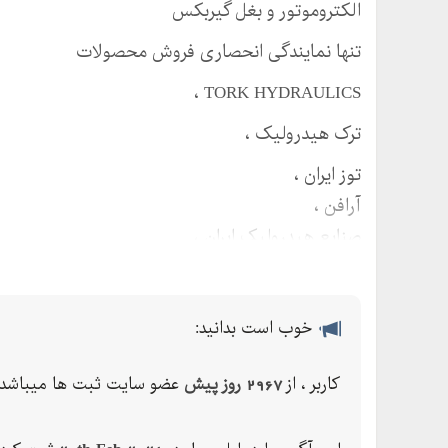
الکتروموتور و بغل گیربکس
تنها نمایندگی انحصاری فروش محصولات
TORK HYDRAULICS ،
ترک هیدرولیک ،
توز ایران ،
آرافن ،
صنایع هیدرولیک ایران ،
ایرتک ، Air tac ،
دقایق هیدرولیک ،
متال ورک ایتالیا ، Metal work ،
خوب است بدانید:
پارس مهارت ،
کاربر ، از
2967 روز پیش
عضو سایت ثبت ها میباشد.
جکهای هیدرولیکی نوین ،
روکت ،