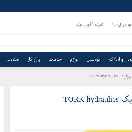
تعرفه آگهی ویژه
درباره ما
تمان و املاک
اتومبیل
لوازم
خدمات
بازار کار
صنعت
TORK hydr
TORK 