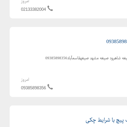
امروز
02133382004
ل هیدرولیک ، پروپرشنال کنترل دبی و فشار بلوکی
اهرود صیغه مشهد صیغهقاسمآباد09385898356
امروز
09385898356
م ، مانومتر خلاء ،
پیچ با شرایط چکی