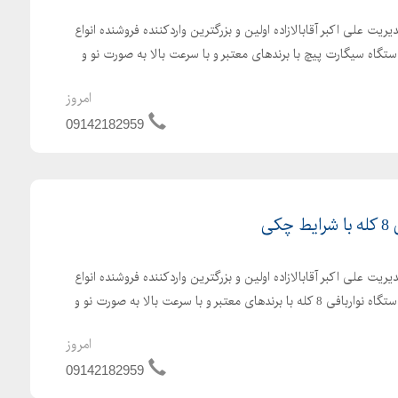
یت علی اکبر آقابالازاده اولین و بزرگترین واردکننده فروشنده انواع
گاه سیگارت پیچ با برندهای معتبر و با سرعت بالا به صورت نو و
فیلتر مکش داخل مخزن ،
امروز
09142182959
کی
، یونیت هیدرولیک ولت ، یونیت هیدرولیک ولت ،
یت علی اکبر آقابالازاده اولین و بزرگترین واردکننده فروشنده انواع
ماشین آلات نساجی از جمله دستگاه نواربافی 8 کله با برندهای معتبر و با سرعت بالا به صورت نو و
امروز
09142182959
، پمپ هیدرولیک دنده ای ، پمپ جابجائی روغن