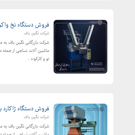
هیدرولیک ، پمپ پیستونی هیدرولیک ، پمپ پیستون
پمپ دو طبقه هیدرولیک ،
فروش دستگاه نخ واکن
-هیدروموتور
شرکت نگین باف
هیدروموتور پیستونی ، هیدروموتور دنده ای ، هیدروم
شرکت بازرگانی نگین باف به مدیر
-هیدرولیک ماشین آلات راه سازی
ماشین آلات نساجی از جمله دس
نو و کارکرده ...
پمپ تراکتور ، شیرهای راه دهنده ای پنوماتیک و هی
-جک (سیلندر)
جک پنوماتیک ، جک هیدرولیک ، جک کمپرسی ، جک با
-الکتروموتور تک فاز و سه فاز
فروش دستگاه ژاکارد ب
از /HP تا hp
شرکت نگین باف
-ساخت انواع
شرکت بازرگانی نگین باف به مدیر
دستگاه خم و برش میلگرد تکفاز
ماشین آلات نساجی از جمله دستگ