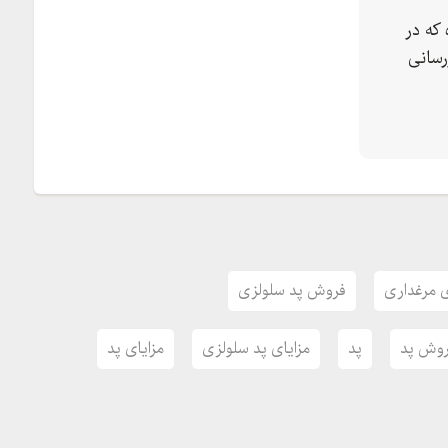
که در
رسانی
با ما تماس بگیرید.
 مرغداری
فروش پد سلولزی
وش پد
پد
مزایای پد سلولزی
مزایای پد