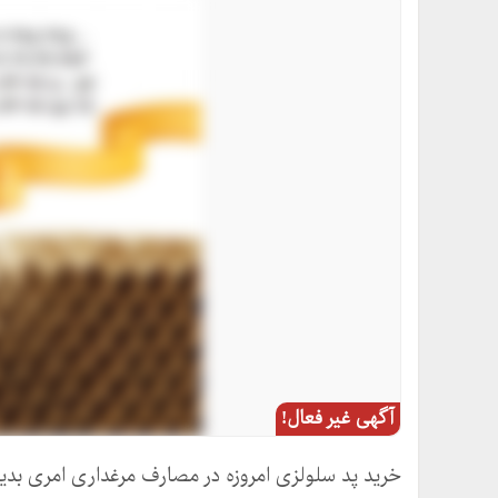
آگهی غیر فعال!
خرید پد سلولزی امروزه در مصارف مرغداری امری بدیع