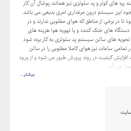
پره های کولر و پد سلولزی نیز همانند پوشال آن کار
وجود این سیستم درون مرغداری امری بدیعی می باشد.
 در برخی از مناطق که هوای مطلوبی ندارند و در
 دستگاه های خنک کننده و یا تهویه هوا هزینه های
طق تحویه های سالن سیستم پد سلولزی به کار برده شود
 تمامی ساعات نیز هوای کاملا مطلوبی را در سالن
 افزایش کیفیت در روند پرورش طیور می شود و از ورود
مل می آید.
بیشتر...
گه می دارد خنک کنندگی بیشتری دارد و سبب افت فشار
و عمر طولانی تر به نسبت پوشال دارد و سیبستم آن به
ی زا به داخل نیز جلو گیری می کند و دی اکسید کربن را
بب رشد بیشتر جوجه ها شده و ارتقاع سطح کیفی را نیز
ایت
سب سیستم پد سلولزی در مرغداری،گلخانه و یا مراکز
ر ارتباط باشید تا در ادامه به نتیجه مطلوبی دست پیدا