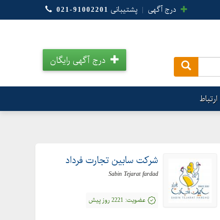
درج آگهی
|
پشتیبانی
021-91002201
درج آگهی رایگان
.
ارتباط
شرکت سابین تجارت فرداد
Sabin Tejarat fardad
عضویت:
2221 روز پیش