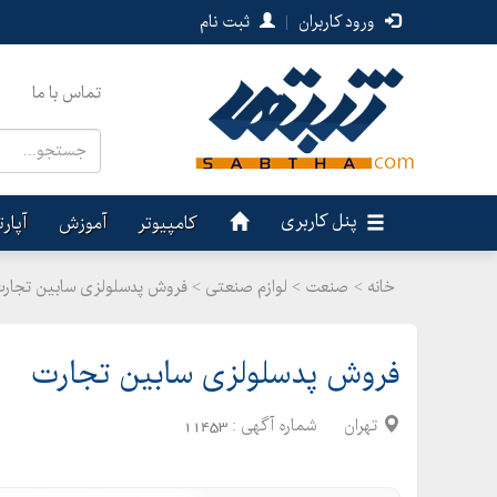
ورود کاربران
|
ثبت نام
تماس با ما
پنل کاربری
کامپیوتر
آموزش
آپار
خانه >
صنعت
>
لوازم صنعتی > فروش پدسلولزی سابین تجار
فروش پدسلولزی سابین تجارت
تهران
شماره آگهی :
11453