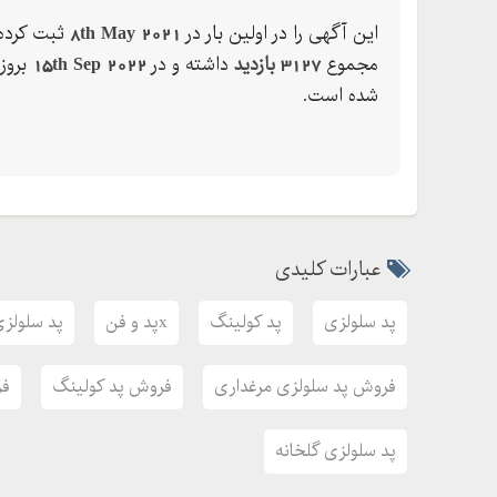
کنید.
این آگهی را در اولین بار در
8th May 2021
ثبت کرده 
در سابین ارسال به تمام نقاط با امکان پذیر می باشد
مجموع
3127 بازدید
داشته و در
15th Sep 2022
بروز
شده است.
این شرکت برای ما نیست،شرکت شماست تنها کافیست 
-
-
-
-
عبارات کلیدی
سابین نسبت به آینده خوشبین
پد سلولزی
پد کولینگ
xپد و فن
پد سلولزی
فروش پد سلولزی مرغداری
فروش پد کولینگ
فر
پد سلولزی گلخانه