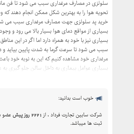
سلولزی در مصارف مرغداری سبب می شود تا فن مانند 
تحویه هوا را به بهترین شکل ممکن انجام دهند که 
خرید پد سلولزی جهت مصارف مرغداری سبب می شود تا
بسیاری از مواقع دمای هوا بسیار بالا می رود و وجود
بسیاری نیز با خود به همراه دارد اما اگر در این منا
سبب می شود تا سرعت گرما به شدت پایین بیاید و در
مرغداری خود مشاهده کنیم که این به نوبه خود باعث
بسیاری عوامل بیماری به داخل سالن جلو گیری به ع
پد سلولزی به این دلیل که آب زیادی را درون خود ن
شده که این امر مصرف برق را به شدت کاهش می دهد 
گونه ای طراحی شده که از ورود باکتری و عوامل بیمار
خوب است بدانید:
کاملا از محیط خارج می سازد که تمامی این عوامل س
به همراه دارد.
شرکت سابین تجارت فرداد ، از
2221 روز پیش
عضو س
جهت کسب اطلاعات بیشتر در زمینه خرید و یا نحوه ن
ثبت ها میباشد.
دیگر می بایست با مهندسین زبده شرکت سابین تجارت د