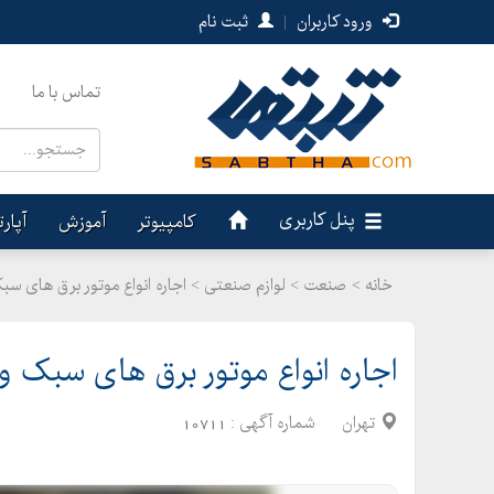
ورود کاربران
|
ثبت نام
تماس با ما
پنل کاربری
کامپیوتر
آموزش
آپار
خانه >
صنعت
>
لوازم صنعتی > اجاره انواع موتور برق های س
اجاره انواع موتور برق های سبک 
تهران
شماره آگهی :
10711