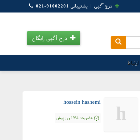
درج آگهی
|
پشتیبانی
021-91002201
درج آگهی رایگان
.
ارتباط
hossein hashemi
h
عضویت:
1984 روز پیش