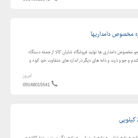
ه مخصوص دامداریها
و مخصوص دامداری ها تولید فروشگاه شایان کالا از جمله دستگاه
دم و جو و ذرت و دانه های دیگر در اندازه های متفاوت خرد کرده و
امروز
09148015541
Fla موارد استفاده: صنایع غذایی،صنایع شیمیایی ،صنایع رنگ و رزین، نوع کالا:دبه