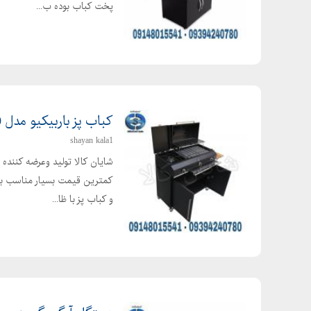
پخت کباب بوده ب...
کباب پز باربیکیو مدل G100
shayan kala1
شایان کالا تولید وعرضه کننده 
کمترین قیمت بسیار مناسب برای
و کباب پز با ظا...