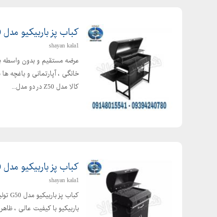
کباب پز باربیکیو مدل Z 50
shayan kala1
خانگی ، آپارتمانی و باغچه ها
کالا مدل Z50 در دو مدل...
کباب پز باربیکیو مدل G50
shayan kala1
کباب 