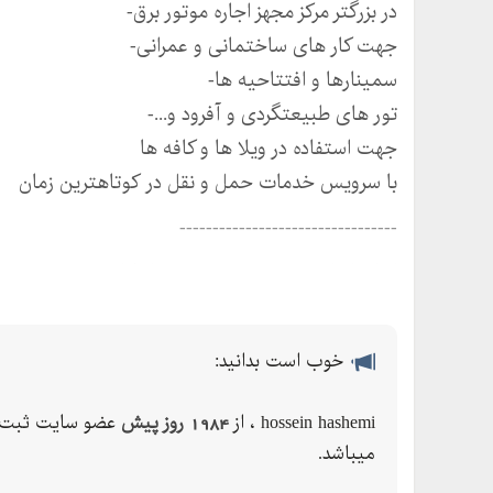
در بزرگتر مرکز مجهز اجاره موتور برق-
جهت کار های ساختمانی و عمرانی-
سمینارها و افتتاحیه ها-
تور های طبیعتگردی و آفرود و...-
جهت استفاده در ویلا ها و کافه ها
با سرویس خدمات حمل و نقل در کوتاهترین زمان
---------------------------------
اجاره انواع هیلتی تخریب و سوراخکاری
اجاره هیلتی کیلو دو کاره شیار-
اجاره انواه هیلتی و کیلو دو کاره شیار-
خوب است بدانید:
اجاره انواه هیلتی و کیلو تخریب سنگ وبتن-
......
hossein hashemi ، از
1984 روز پیش
عضو سایت ثبت 
جهت هماهنگی و مشاوره لطفا تماس بگیرید.
میباشد.