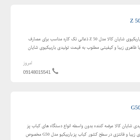
عرضه مستقیم و بدون واسطه باربکیوی شایان کالا مدل Z 50 ذغالی تک کاره مناسب برای مصارف
 با ظاهری زیبا و کیفیتی مطلوب به قیمت تولیدی باربیکیوی شایان
امروز
09148015541
پز باربیکیو مدل G50 تولیدی شایان کالا عرضه کننده بدون واسطه انواع دستگاه های کباب پز
باربیکیو با کیفیت عالی ، ظاهری زیبا و فانتزی در سطح کشور. کباب پز باربیکیو مدل G50 مخصوص