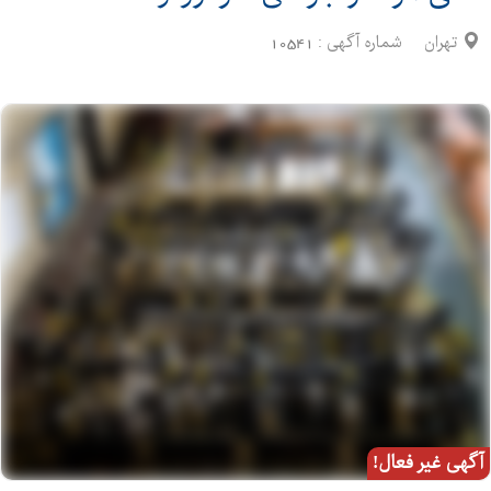
تهران
شماره آگهی :
10541
آگهی غیر فعال!