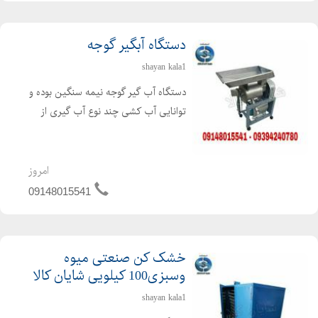
P ، تيبا X
دستگاه آبگیر گوجه
• اين شركت افتخار همكاري با شركت هاي خودرو سازي ، شركت هاي
اقماري خودروسازان ، شركت هاي زير مجموعه تامين كنندگان قطعات
shayan kala1
بدنه خودرو وهمچنين همکاری در پروژه های مجموعه هایی همچون
دستگاه آب گیر گوجه نیمه سنگین بوده و
•صنایع فولاد•نفت و پتروشیمی•صنایع ریلی و توربین در زرومه خود
توانایی آب کشی چند نوع آب گیری از
دارد.
جمله آب گوجه ، آب لیمو ، آب غوره ،
آب سیب و غیره را دارد . چند کاره بودن
باشد افتخار همکاری با آن شرکت محترم میسر گردد.
دستگاه به هیچ عنوان از کیفیت آب
امروز
گیری دستگاه کم نمی کن...
09148015541
خشک کن صنعتی میوه
وسبزی100 کیلویی شایان کالا
shayan kala1