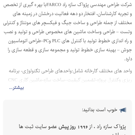
شرکت طراحی مهندسی پژواک سازه راد FARCOبا بهر ه گیری از تخصص
و تجربه کارشناسان، افتخار دو دهه فعالیت درخشان در زمینه های
مختلف از جمله طراحی و ساخت جیگ و فیکسچر های مونتاژ و کنترلی
وتست – طراحی وساخت ماشین های مخصوص طراحی و تولید و نصب
و راه اندازی خطوط تولید با کنترل های PLC وPC–طراحی اتوماسیون
جوش – بهینه سازی خطوط تولید و مجموعه سازی و قطعه سازی را
دارد.
واحد های مختلف کارخانه شامل:واحدهای طراحی تکنولوژی- برنامه
ریزی وکنترل پروژه-تضمین کیفیت–ساخت سازه-ماشین کاری CNC
بیشتر...
-برش CNC –برش رول به رول -مونتاژو...می باشد و با استفاده از نرم
افزارهای روز مهندسی جهت طراحی ،برنامه ریزی و کنترل پروژه و بهره
گیری از مدرن ترین ماشین آلات و انواع CNC ، فعالیتهای چشمگیری
خوب است بدانید:
در بازارهای خارجی وداخلی داشته است .
مواردی از تجربیات اخیر این شرکت در صنایع مختلف، مشارکت در پروژه
پژواک سازه راد ، از
1996 روز پیش
عضو سایت ثبت ها
هایی است همچون :