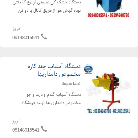
دستگاه خشک کن صنعتی از نوع کابینتی
بوده گردش هوا از طریق کانال با دو فن
صنعتی صورت می گیرد نوع سوخت از
نوع گازی با مشعل صنعتی بوده تخلیه
امروز
رطوبت با دو فن جداگانه انجام می گیرداز
09148015541
محاسن دستگاه می توان...
دستگاه آسیاب چند کاره
مخصوص دامداریها
shayan kala1
دستگاه آسیاب گندم و ذرت و جو
مخصوص دامداری ها تولید فروشگاه
شایان کالا از جمله دستگاه های متمایز با
قابلیت آسیاب گندم و جو و ذرت و دانه
امروز
های دیگر در اندازه های متفاوت خرد کرده
09148015541
و محصول را می توان به ...