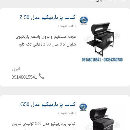
فیکسچرهاي روتاري داشبوردL
>> فیکسچرهای مونتاژ جوشي رودريB
کباب پز باربیکیو مدل Z 50
>> فیکسچرهای مونتاژ جوشي HEAT STACKING رودري هاي تيبا S
>> فیکسچرهای مونتاژ جوشي HEAT STACKING رودري هاي سمند
shayan kala1
سورن P
عرضه مستقیم و بدون واسطه باربکیوی
>> فیکسچرهای مونتاژ جوشي HEAT STACKING رودري هاي
شایان کالا مدل Z 50 ذغالی تک کاره
>> فیکسچرهای مونتاژ جوشي HEAT STACKING رودري هاي رانا
مناسب برای مصارف خانگی ، آپارتمانی و
باغچه ها با ظاهری زیبا و کیفیتی
>> مجموعه فيكسچرهاي روتاري ساندرو و لوگان
مطلوب به قیمت تولیدی باربیکیوی
امروز
• شركت ايدكوپرس
شایان کالا مدل Z50 در دو مدل...
09148015541
>> فیکسچر گيج تنظيم يونيت پانچ رام >> فيكسچر هاي مونتاژ
جموعه محفظه چرخ تيبا
• شركت فورسيا آذين پارس
کباب پز باربیکیو مدل G50
>> جيگهاي جوشكاري بومرنگ و چرخشي پروژه BIP >> ساخت
shayan kala1
فيكسچر كنترلي براي پروژه X
کباب پز باربیکیو مدل G50 تولیدی شایان