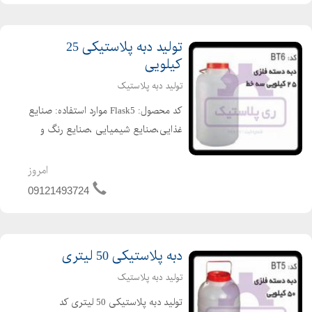
تولید دبه پلاستیکی 25
کیلویی
تولید دبه پلاستیک
کد محصول: Flask5 موارد استفاده: صنایع
غذایی،صنایع شیمیایی ،صنایع رنگ و
رزین، نوع کالا:دبه 25 لیتری ویژگی های
محصول: دارای درب پیچی،دسته سیمی
امروز
می باشد قطر دهانه:12.5 سانتی متر قطر
09121493724
کف:27 سانتی مت...
دبه پلاستیکی 50 لیتری
تولید دبه پلاستیک
تولید دبه پلاستیکی 50 لیتری کد