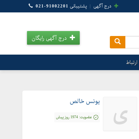
درج آگهی
|
پشتیبانی
021-91002201
درج آگهی رایگان
.
ارتباط
یونس خالص
ی
عضویت:
1974 روز پیش