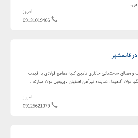
ص...
امروز
09131019466
ر قایمشهر
ت و مصالح ساختمانی خانلری تامین کلیه مقاطع فولادی به قیمت
 فولاد آناهیتا ، نماینده تیرآهن اصفهان ، پروفیل فولاد مبارکه ،
امروز
09125621379