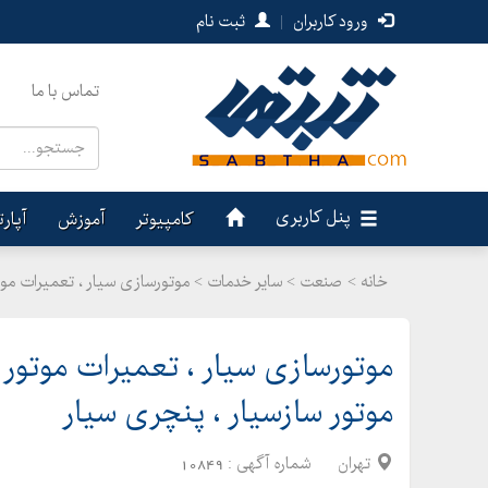
ورود کاربران
|
ثبت نام
تماس با ما
پنل کاربری
کامپیوتر
آموزش
آپار
خانه >
صنعت
>
سایر خدمات > موتورسازی سیار ، تعمیرات موت
موتورسازی سیار ، تعمیرات موتور 
موتور سازسیار ، پنچری سیار
تهران
شماره آگهی :
10849