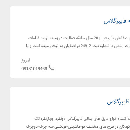
فایبرگلاس
شرکت تولیدی صنعتی زرین کار صفاهان با بیش از 20 سال سابقه فعالیت در زمینه تولید قطعات
فایبرگلاس در سال 1384 به صورت رسمی با شماره ثبت 24912 در اصفهان به ثبت رسیده است و با
امروز
09131019466
 فایبرگلاس
 کننده انواع قایق های پدالی فایبرگلاس دونفره، چهارنفره،تک
کودکان در طرح های مختلف قو-ماشینی-فولکسی-سه چرخه-دوچرخه