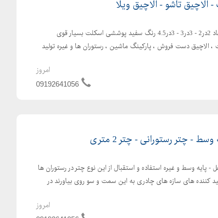
 الاچیق تاشو - الاچیق ویلا
تولید انواع الاچیق موقت در ابعاد 2در2 - 3در3 - 3در4.5 رنگ سفید پوششی اسکلت بسیار قوی
 ، الاچیق دست فروش ، پارکینگ ماشین ، رستوران ها و غیره تولید
امروز
09192641056
ط - چتر رستورانی - چتر 2 متری
ل - پایه وسط و غیره استفاده و استقبال از این نوع چتر در رستوران ها
ولید کننده های سازه های چادری به این سمت و سو روی بیاورند در
امروز