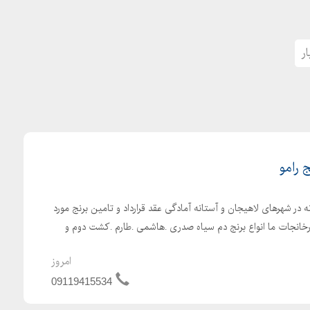
ر
 رامو
عه با داشتن 2 کارخانه در شهرهای لاهیجان و آستانه آمادگی عقد قرارداد و تامین برنج مورد
. کارخانجات ما انواع برنج دم سیاه صدری .هاشمی .طارم .کشت دوم و
امروز
09119415534