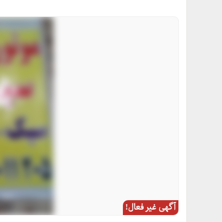
آگهی غیر فعال!