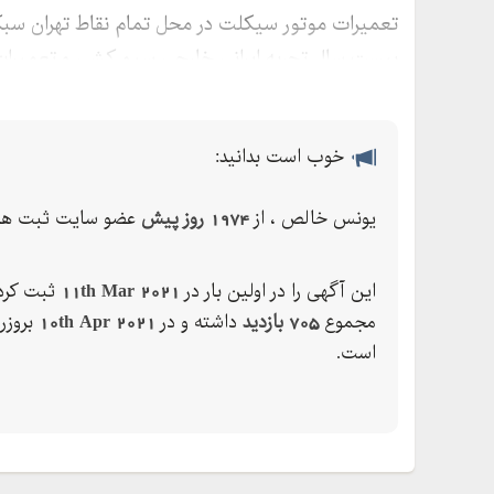
تعمیرات موتور سیکلت در محل تمام نقاط تهران سب
بیست سال تجربه ایرانی خارجی سیم کشی و تعمیرا
خوب است بدانید:
یونس خالص ، از
1974 روز پیش
عضو سایت ثبت ها 
این آگهی را در اولین بار در
11th Mar 2021
ثبت کرده
مجموع
705 بازدید
داشته و در
10th Apr 2021
بروزر
است.