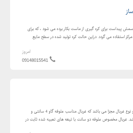
ساز
اسمش پیداست برای کره گیری از ماست بکار برده می شود ، که برای
ز مرکز استفاده می گردد. دراین حالت کره تولید شده در سطح مایع
امروز
09148015541
علوفه خردکن دامداری دارای دو نوع غربال مجزا می باشد که غربال مناسب علوفه گاو 4 سانتی و
سانتی می باشد. غربال مخصوص علوفه دو سانت با تیغه های تعبیه شده ثابت در