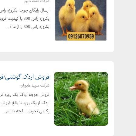
شرکت نغمه طیور
یکروزه راس 308 
یکروزه راس 308 را از ما د...
فروش اردک گوشتی/فروش جوج
شرکت سپید طیوران
فروش جوجه اردک یک روزه فرو
اردک از یک روزه تا بالغ فرو
پکینی تحویل ساعته به تم...