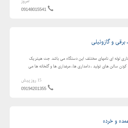
امروز
09148015541
رقی و گازوئیلی
اری لوله ای نامهای مختلف این دستگاه می باشد. جت هیتر یک
کردن سالن های تولید ، دامداری ها، مرغداری ها و گلخانه ها می
15 روز پیش
09194201355
ده و خرده