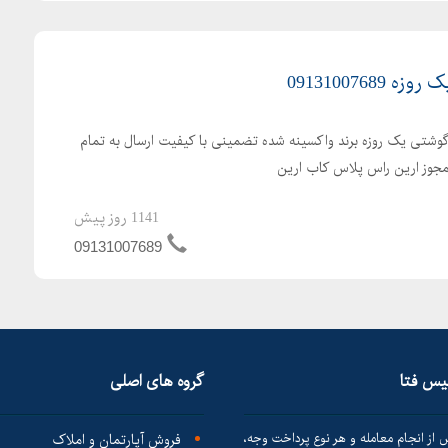
091310076
گوشتی یک روزه برند واکسینه شده تضمینی با کیفیت ارسال به تمام
 مجوز ارین راس پلاس کاب ارین
1141 روز پیش
09131007689
لیس فتا
گروه های اصلی
 از انجام معامله و هر نوع پرداخت وجه،
فروش آپارتمان و املاک