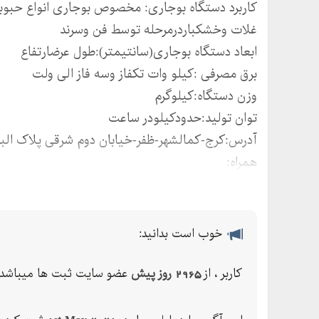
کاربرد دستگاه بوجاری: مخصوص بوجاری انواع حبوب
غلات وخشکباردرمرحله توسط فن وسرند
ابعاد دستگاه بوجاری(سانتیمتر):طول عرضارتفاع
برق مصرفی :کیلو وات تکفاز وسه فاز الی ولت
وزن دستگاه:کیلوگرم
توان تولید:حدودکیلودر ساعت
آدرس:کرج-کمالشهر-ظفر-خیابان دوم شرقی پلاک البر
همراه:
ثابت:---
فکس:--
وب سایت:
خوب است بدانید:
alborzmachinekaraj@gmail.comایمیل:
دستگاه پولیش ، نوار نقاله دستچین ، بالابر کاسه ای 
کاربر ، از
2965 روز پیش
عضو سایت ثبت ها میباشد.
دیگر ملزومات خط تصفیه و بسته بندی حبوبات می با
دستگاه توزین ، دستگاه توزین ، دستگاه توزین پنومات