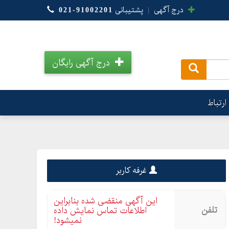
درج آگهی
|
پشتیبانی
021-91002201
درج آگهی رایگان
.
ارتباط
غرفه کاربر
این آگهی منقضی شده بنابراین
تلفن
اطلاعات تماس نمایش داده
نمیشود!