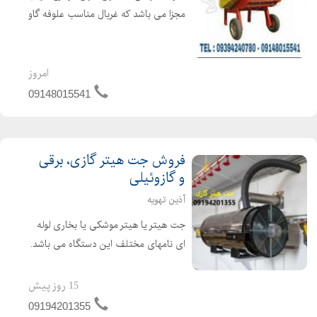
مجزا می باشد که غربال مناسب علوفه گاو
4 سانتی و علوفه گوسفند 2 سانتی می
باشد. غربال مخصوص علوفه دو سانت با
تیغه های تعبیه شده ثابت در بدنه و تیغه
امروز
های مورب و ...
09148015541
فروش جت هیتر گازی، برقی
و گازوئیلی
آذین تهویه
جت هیتر یا هیتر موشکی یا بخاری لوله
ای نامهای مختلف این دستگاه می باشد.
جت هیتر یک وسیله گرمایشی عالی برای
گرم کردن سالن های تولید ، دامداری ها،
15 روز پیش
مرغداری ها و گلخانه ها می باشد. از جت
09194201355