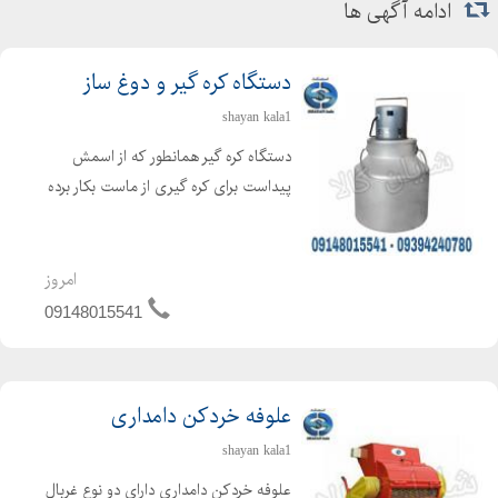
ادامه آگهی ها
دستگاه کره گیر و دوغ ساز
shayan kala1
دستگاه کره گیر همانطور که از اسمش
پیداست برای کره گیری از ماست بکار برده
می شود ، که برای تهیه کره از فرایند
همزن گریز از مرکز استفاده می گردد. دراین
حالت کره تولید شده در سطح مایع
امروز
مخلوط شده و بحال...
09148015541
علوفه خردکن دامداری
shayan kala1
علوفه خردکن دامداری دارای دو نوع غربال