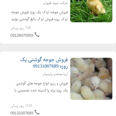
شرکت سپید طیوران
فروش جوجه اردک یک روزه فروش جوجه
اردک روزه فروش اردک بالغ گوشتی تولید
کننده ی جوجه اردک از یک روزه تا بالغ
718 روز پیش
فروش اردک گوشتی عمده ای و خرده ای
09126070959
اردک محلی اردک پکنی اردک پکینی
تحویل ساعته به تم...
فروش جوجه گوشتی یک
روزه 09131007689
آریا منتخب پارسیان
فروش و رزرو انواع جوجه های گوشتی
یک روزه برند واکسینه شده تضمینی با
کیفیت ارسال به تمام نقاط کشور باصدور
مجوز ابطال مجوز ارین راس پلاس کاب
1141 روز پیش
ارین
09131007689