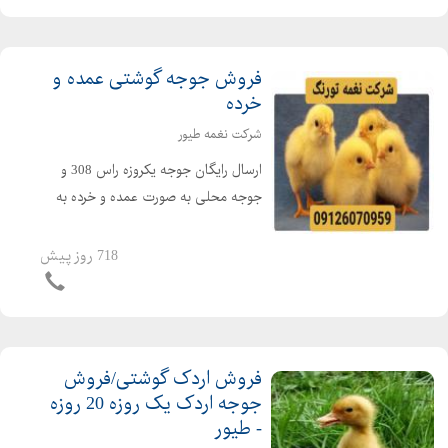
هیتر در امکن...
فروش جوجه گوشتی عمده و
خرده
شرکت نغمه طیور
ارسال رایگان جوجه یکروزه راس 308 و
جوجه محلی به صورت عمده و خرده به
سراسر کشور جوجه یکروزه راس 308 با
کیفیت فروش مرغ بومی یک روزه به
718 روز پیش
صورت عمده و خرده بهترین قیمت جوجه
یکروزه راس 308 را از ما د...
فروش اردک گوشتی/فروش
جوجه اردک یک روزه 20 روزه
- طیور