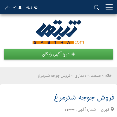
ورود
ثبت نام
درج آگهی رایگان
خانه >
صنعت
>
دامداری > فروش جوجه شترمرغ
فروش جوجه شترمرغ
تهران
شماره آگهی :
11334