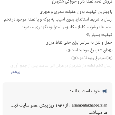
فروش تخم نطفه دار و خوراکی شترمرغ
با بهترین کیفیت بدون عفونت مادری و هچری
ارسال با شرایط استاندارد بدون آسیب به پوکه و یا نطفه موجود در تخم
تخم ها در شرایط کاملا مکانیزه و استرلیزه نگهداری میشوند
کیفیت بسیار بالا
حمل و نقل به سراسر ایران حتی نقاط مرزی
(((دان شترمرغ موجود است)))
((((شترمرغ روزه تا مولد))))
ارسال تخم نطفه دار شترمرغ در عرض الی ساعت پس از جمع آوری
بیشتر...
بسته بندی بصورت استاندارد و منظم و در داخل باکس های مخصوص
یا پوکه نرم درخت
تست و کارشناسی و برسی کالا و محصول قبل از ارسال توسط مشتری یا
خوب است بدانید:
نماینده مشتری
ارسال با ماشین های مخصوص حمل و همکاری با انواع شرکت های
ariamontakhabparsian ، از
1946 روز پیش
عضو سایت ثبت
باربری سریع و قابل اعتماد
ها میباشد.