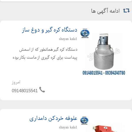
ادامه آگهی ها
دستگاه کره گیر و دوغ ساز
shayan kala1
دستگاه کره گیر همانطور که از اسمش
پیداست برای کره گیری از ماست بکار برده
می شود ، که برای تهیه کره از فرایند
همزن گریز از مرکز استفاده می گردد. دراین
حالت کره تولید شده در سطح مایع
امروز
مخلوط شده و بحال...
09148015541
علوفه خردکن دامداری
shayan kala1