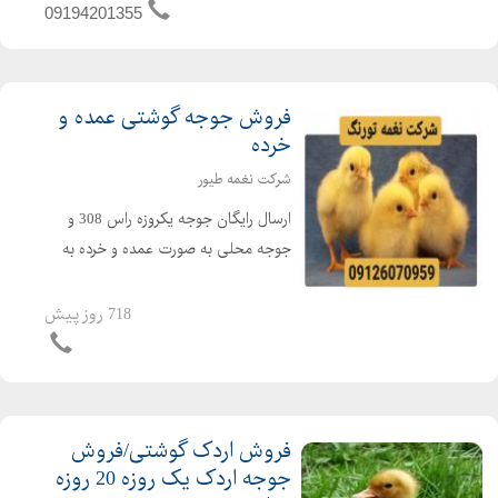
مرغداری ها و گلخانه ها می باشد. از جت
09194201355
هیتر در امکن...
فروش جوجه گوشتی عمده و
خرده
شرکت نغمه طیور
ارسال رایگان جوجه یکروزه راس 308 و
جوجه محلی به صورت عمده و خرده به
سراسر کشور جوجه یکروزه راس 308 با
کیفیت فروش مرغ بومی یک روزه به
718 روز پیش
صورت عمده و خرده بهترین قیمت جوجه
یکروزه راس 308 را از ما د...
فروش اردک گوشتی/فروش
جوجه اردک یک روزه 20 روزه