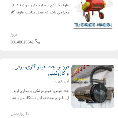
علوفه خردکن دامداری دارای دو نوع غربال
مجزا می باشد که غربال مناسب علوفه گاو
4 سانتی و علوفه گوسفند 2 سانتی می
باشد. غربال مخصوص علوفه دو سانت با
تیغه های تعبیه شده ثابت در بدنه و تیغه
امروز
های مورب و ...
09148015541
فروش جت هیتر گازی، برقی
و گازوئیلی
آذین تهویه
جت هیتر یا هیتر موشکی یا بخاری لوله
ای نامهای مختلف این دستگاه می باشد.
جت هیتر یک وسیله گرمایشی عالی برای
گرم کردن سالن های تولید ، دامداری ها،
15 روز پیش