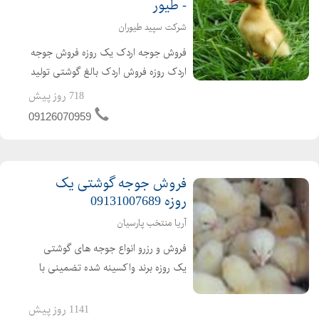
- طیور
شرکت سپید طیوران
فروش جوجه اردک یک روزه فروش جوجه
اردک روزه فروش اردک بالغ گوشتی تولید
کننده ی جوجه اردک از یک روزه تا بالغ
718 روز پیش
فروش اردک گوشتی عمده ای و خرده ای
09126070959
اردک محلی اردک پکنی اردک پکینی
تحویل ساعته به تم...
فروش جوجه گوشتی یک
روزه 09131007689
آریا منتخب پارسیان
فروش و رزرو انواع جوجه های گوشتی
یک روزه برند واکسینه شده تضمینی با
کیفیت ارسال به تمام نقاط کشور باصدور
مجوز ابطال مجوز ارین راس پلاس کاب
1141 روز پیش