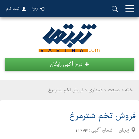
ورود
ثبت نام
درج آگهی رایگان
خانه >
صنعت
>
دامداری > فروش تخم شترمرغ
فروش تخم شترمرغ
زنجان
شماره آگهی :
11243