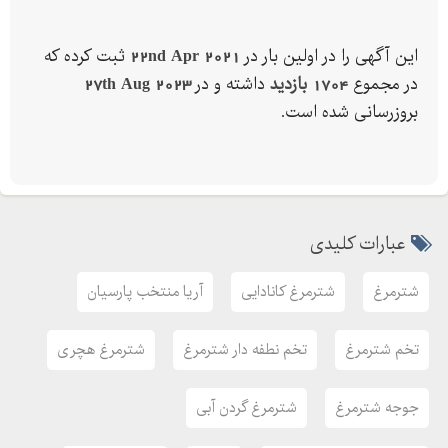
مشاوره رایگان
فروش تخم نطفه دار شترمرغ کانادایی گردن آبی و آفریقایی
این آگهی را در اولین بار در
22nd Apr 2021
ثبت کرده که
مسئولان فروش و ارائه خدمات شرکت آریا منتخب پارسیان:
در مجموع
1704 بازدید
داشته و در
27th Aug 2023
بروزرسانی شده است.
خطوط ثابت جهت ارتباط :
-
با شرکت آریا منتخب پارسیان خریدی را تجربه کنید
در صورت تماس و عدم پاسخگویی تمامی شماره ها دارای وات ساپ
عبارات کلیدی
تلگرام و... میباشند که میتوانید بصورت ساعته با ما در ارتباط باشید.
شترمرغ
شترمرغ کانادایی
آریا منتخب پارسیان
تخم شترمرغ
تخم نطفه دار شترمرغ
شترمرغ هچری
جوجه شترمرغ
شترمرغ گردن آبی