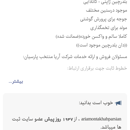
بلدرچین ژاپنی - کانادایی
موجود درسنین مختلف
جوجه برای پرورش گوشتی
مولد برای تخمگذاری
کاملا سالم و واکسن خورده(ضمانت شده)
((دان بلدرچین موجود است))
مسئولان فروش و ارائه خدمات شرکت آریا منتخب پارسیان:
خطوط ثابت جهت برقراری ارتباط:
-
بیشتر...
با شرکت آریا منتخب پارسیان خریدی امن را تجربه کنید
خوب است بدانید:
در صورت تماس و عدم پاسخگویی تمامی شماره ها دای وات ساپ
تلگرام و ... میباشند که به صورت ساعته با ما در ارتباط باشید.
ariamontakhabparsian ، از
1947 روز پیش
عضو سایت ثبت
ها میباشد.