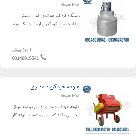
shayan kala1
دستگاه کره گیر همانطور که از اسمش
پیداست برای کره گیری از ماست بکار برده
می شود ، که برای تهیه کره از فرایند
همزن گریز از مرکز استفاده می گردد. دراین
حالت کره تولید شده در سطح مایع
1 روز پیش
مخلوط شده و بحال...
09148015541
علوفه خردکن دامداری
shayan kala1
علوفه خردکن دامداری دارای دو نوع غربال
مجزا می باشد که غربال مناسب علوفه گاو
4 سانتی و علوفه گوسفند 2 سانتی می
باشد. غربال مخصوص علوفه دو سانت با