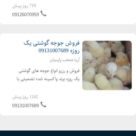
کننده ی جوجه اردک از یک روزه تا بالغ
719 روز پیش
فروش اردک گوشتی عمده ای و خرده ای
09126070959
اردک محلی اردک پکنی اردک پکینی
تحویل ساعته به تم...
فروش جوجه گوشتی یک
روزه 09131007689
آریا منتخب پارسیان
فروش و رزرو انواع جوجه های گوشتی
یک روزه برند واکسینه شده تضمینی با
کیفیت ارسال به تمام نقاط کشور باصدور
مجوز ابطال مجوز ارین راس پلاس کاب
1142 روز پیش
ارین
09131007689