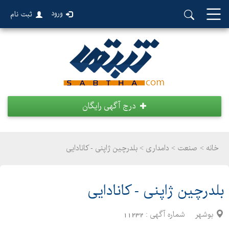
ورود
ثبت نام
درج آگهی رایگان
خانه >
صنعت
>
دامداری > بلدرچین ژاپنی - کانادایی
بلدرچین ژاپنی - کانادایی
بوشهر
شماره آگهی :
11232