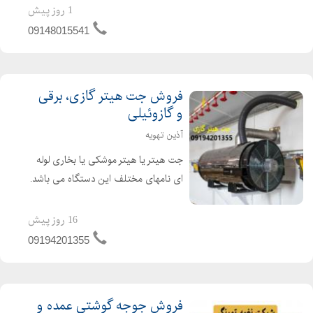
تیغه های تعبیه شده ثابت در بدنه و تیغه
1 روز پیش
های مورب و ...
09148015541
فروش جت هیتر گازی، برقی
و گازوئیلی
آذین تهویه
جت هیتر یا هیتر موشکی یا بخاری لوله
ای نامهای مختلف این دستگاه می باشد.
جت هیتر یک وسیله گرمایشی عالی برای
گرم کردن سالن های تولید ، دامداری ها،
16 روز پیش
مرغداری ها و گلخانه ها می باشد. از جت
09194201355
هیتر در امکن...
فروش جوجه گوشتی عمده و