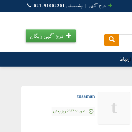
درج آگهی
|
پشتیبانی
021-91002201
درج آگهی رایگان
.
ارتباط
tnsaman
t
عضویت:
2357 روز پیش