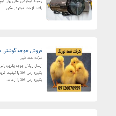
وسیله گرمایشی عالی برای گرم 
باشد. از جت هیتر در امکن...
فروش جوجه گوشتی عم
شرکت نغمه طیور
یکروزه راس 308 
یکروزه راس 308 را از ما د...