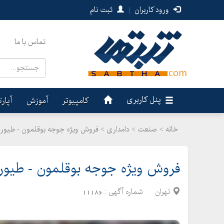
ورود کاربران
|
ثبت نام
تماس با ما
پنل کاربری
کامپیوتر
آموزش
آپار
خانه >
صنعت
>
دامداری > فروش ویژه جوجه بوقلمون - طیور
فروش ویژه جوجه بوقلمون - طیور
تهران
شماره آگهی :
11186