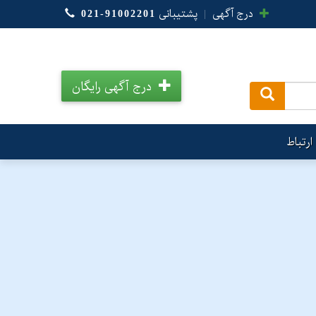
درج آگهی
|
پشتیبانی
021-91002201
درج آگهی رایگان
.
ارتباط