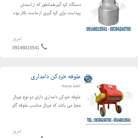
دستگاه کره گیر همانطور که از اسمش
پیداست برای کره گیری از ماست بکار برده
می شود ، که برای تهیه کره از فرایند
همزن گریز از مرکز استفاده می گردد. دراین
حالت کره تولید شده در سطح مایع
امروز
مخلوط شده و بحال...
09148015541
علوفه خردکن دامداری
shayan kala1
علوفه خردکن دامداری دارای دو نوع غربال
مجزا می باشد که غربال مناسب علوفه گاو
4 سانتی و علوفه گوسفند 2 سانتی می
باشد. غربال مخصوص علوفه دو سانت با
تیغه های تعبیه شده ثابت در بدنه و تیغه
امروز