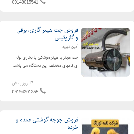
های مورب و ...
09148015541
فروش جت هیتر گازی، برقی
و گازوئیلی
آذین تهویه
جت هیتر یا هیتر موشکی یا بخاری لوله
ای نامهای مختلف این دستگاه می باشد.
جت هیتر یک وسیله گرمایشی عالی برای
گرم کردن سالن های تولید ، دامداری ها،
17 روز پیش
مرغداری ها و گلخانه ها می باشد. از جت
09194201355
هیتر در امکن...
فروش جوجه گوشتی عمده و
خرده