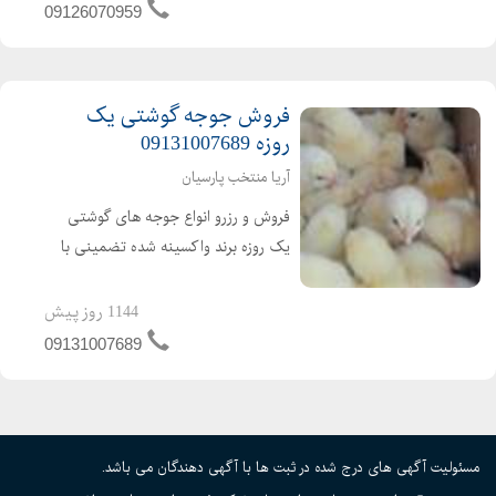
فروش اردک گوشتی عمده ای و خرده ای
09126070959
اردک محلی اردک پکنی اردک پکینی
تحویل ساعته به تم...
فروش جوجه گوشتی یک
روزه 09131007689
آریا منتخب پارسیان
فروش و رزرو انواع جوجه های گوشتی
یک روزه برند واکسینه شده تضمینی با
کیفیت ارسال به تمام نقاط کشور باصدور
مجوز ابطال مجوز ارین راس پلاس کاب
1144 روز پیش
ارین
09131007689
مسئولیت آگهی های درج شده در ثبت ها با آگهی دهندگان می باشد.