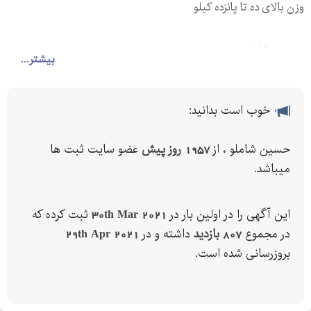
وزن بالای ده تا پانزده کیلو
مهندس شاملو
بیشتر...
خوب است بدانید:
حسین شاملو ، از
1957 روز پیش
عضو سایت ثبت ها
میباشد.
این آگهی را در اولین بار در
30th Mar 2021
ثبت کرده که
در مجموع
807 بازدید
داشته و در
29th Apr 2021
بروزرسانی شده است.