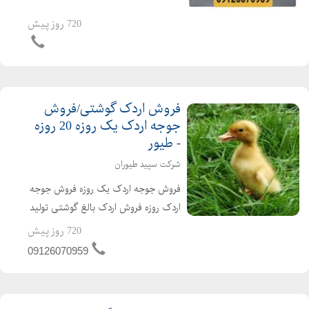
سراسر کشور جوجه یکروزه راس 308 با
کیفیت فروش مرغ بومی یک روزه به
720 روز پیش
صورت عمده و خرده بهترین قیمت جوجه
یکروزه راس 308 را از ما د...
فروش اردک گوشتی/فروش
جوجه اردک یک روزه 20 روزه
- طیور
شرکت سپید طیوران
فروش جوجه اردک یک روزه فروش جوجه
اردک روزه فروش اردک بالغ گوشتی تولید
کننده ی جوجه اردک از یک روزه تا بالغ
720 روز پیش
فروش اردک گوشتی عمده ای و خرده ای
09126070959
اردک محلی اردک پکنی اردک پکینی
تحویل ساعته به تم...