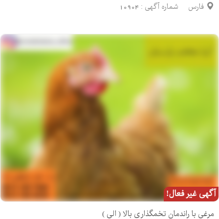
فارس
شماره آگهی :
10904
آگهی غیر فعال!
مرغی با راندمان تخمگذاری بالا ( الی )