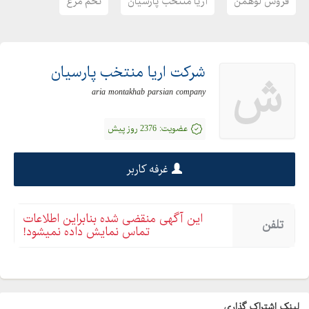
فروش لوهمن
آریا منتخب پارسیان
تخم مرغ
شرکت اریا منتخب پارسیان
ش
aria montakhab parsian company
عضویت:
2376 روز پیش
غرفه کاربر
این آگهی منقضی شده بنابراین اطلاعات
تلفن
تماس نمایش داده نمیشود!
لینک اشتراک گذاری