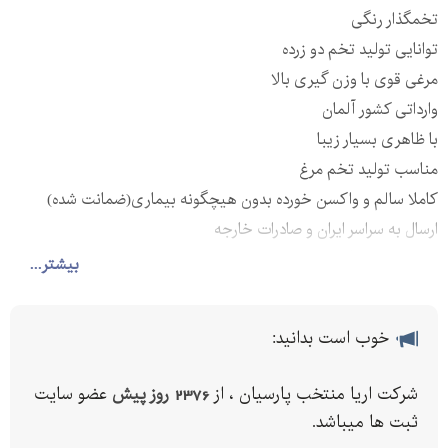
تخمگذار رنگی
توانایی تولید تخم دو زرده
مرغی قوی با وزن گیری بالا
وارداتی کشور آلمان
با ظاهری بسیار زیبا
مناسب تولید تخم مرغ
کاملا سالم و واکسن خورده بدون هیچگونه بیماری(ضمانت شده)
ارسال به سراسر ایران و صادرات خارجه
(دان مرغ تخمگذار لوهمن موجود است)
بیشتر...
تحویل در کمترین زمان ممکن
برای دریافت هرگونه ماوره و استعلام محصولات با کارشناسان ما در
خوب است بدانید:
شرکت آریا منتخب پارسیان ارتباط برقرار کنید.
------------------------------------------------
شرکت اریا منتخب پارسیان ، از
2376 روز پیش
عضو سایت
کارشناس فروش /
ثبت ها میباشد.
کارشناس فروش /