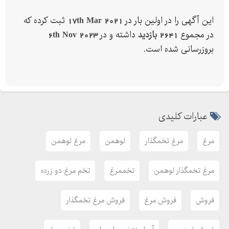
کارشناس فروش /
این آگهی را در اولین بار در
17th Mar 2021
ثبت کرده که
دفتر فروش /
در مجموع
2641 بازدید
داشته و در
6th Nov 2023
کارشناس فروش /
بروزرسانی شده است.
------------------------------------------------
پاسخگویی همه روزه
عبارات کلیدی
مرغ
مرغ تخمگذار
لوهمن
مرغ لوهمن
مرغ تخمگذار لوهمن
تخممرغ
تخم مرغ دو زرده
فروش
فروش مرغ
فروش مرغ تخمگذار