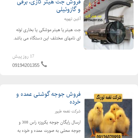
فروش جت هیتر گازی، برقی
و گازوئیلی
آذین تهویه
جت هیتر یا هیتر موشکی یا بخاری لوله
ای نامهای مختلف این دستگاه می باشد.
جت هیتر یک وسیله گرمایشی عالی برای
گرم کردن سالن های تولید ، دامداری ها،
17 روز پیش
مرغداری ها و گلخانه ها می باشد. از جت
09194201355
هیتر در امکن...
فروش جوجه گوشتی عمده و
خرده
شرکت نغمه طیور
ارسال رایگان جوجه یکروزه راس 308 و
جوجه محلی به صورت عمده و خرده به