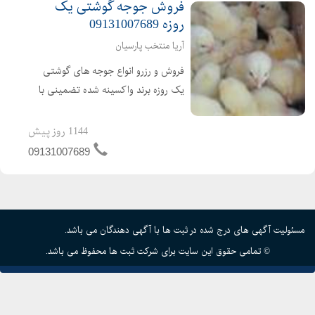
فروش جوجه گوشتی یک
روزه 09131007689
آریا منتخب پارسیان
فروش و رزرو انواع جوجه های گوشتی
یک روزه برند واکسینه شده تضمینی با
کیفیت ارسال به تمام نقاط کشور باصدور
مجوز ابطال مجوز ارین راس پلاس کاب
1144 روز پیش
ارین
09131007689
مسئولیت آگهی های درج شده در ثبت ها با آگهی دهندگان می باشد.
© تمامی حقوق این سایت برای شرکت ثبت ها محفوظ می باشد.