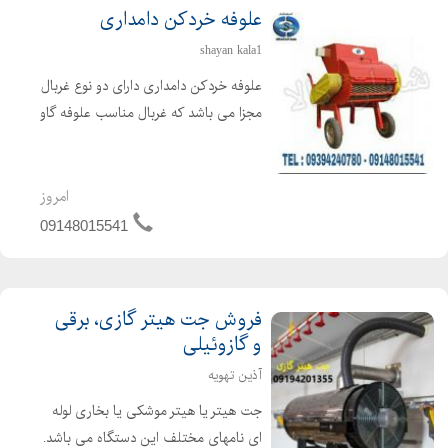
علوفه خردکن دامداری
shayan kala1
علوفه خردکن دامداری دارای دو نوع غربال
مجزا می باشد که غربال مناسب علوفه گاو
4 سانتی و علوفه گوسفند 2 سانتی می
باشد. غربال مخصوص علوفه دو سانت با
تیغه های تعبیه شده ثابت در بدنه و تیغه
امروز
های مورب و ...
09148015541
فروش جت هیتر گازی، برقی
و گازوئیلی
آذین تهویه
جت هیتر یا هیتر موشکی یا بخاری لوله
ای نامهای مختلف این دستگاه می باشد.