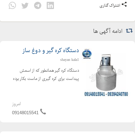
اشتراک گذاری
ادامه آگهی ها
دستگاه کره گیر و دوغ ساز
shayan kala1
دستگاه کره گیر همانطور که از اسمش
پیداست برای کره گیری از ماست بکار برده
می شود ، که برای تهیه کره از فرایند
همزن گریز از مرکز استفاده می گردد. دراین
حالت کره تولید شده در سطح مایع
امروز
مخلوط شده و بحال...
09148015541