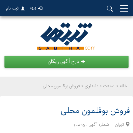
ورود
ثبت نام
درج آگهی رایگان
خانه >
صنعت
>
دامداری > فروش بوقلمون محلی
فروش بوقلمون محلی
تهران
شماره آگهی :
10895