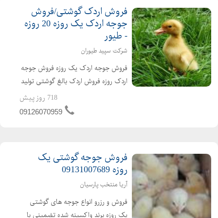
فروش اردک گوشتی/فروش
جوجه اردک یک روزه 20 روزه
- طیور
شرکت سپید طیوران
فروش جوجه اردک یک روزه فروش جوجه
اردک روزه فروش اردک بالغ گوشتی تولید
کننده ی جوجه اردک از یک روزه تا بالغ
718 روز پیش
فروش اردک گوشتی عمده ای و خرده ای
09126070959
اردک محلی اردک پکنی اردک پکینی
تحویل ساعته به تم...
فروش جوجه گوشتی یک
روزه 09131007689
آریا منتخب پارسیان
فروش و رزرو انواع جوجه های گوشتی
یک روزه برند واکسینه شده تضمینی با