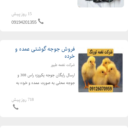
جت هیتر یک وسیله گرمایشی عالی برای
گرم کردن سالن های تولید ، دامداری ها،
15 روز پیش
مرغداری ها و گلخانه ها می باشد. از جت
09194201355
هیتر در امکن...
فروش جوجه گوشتی عمده و
خرده
شرکت نغمه طیور
ارسال رایگان جوجه یکروزه راس 308 و
جوجه محلی به صورت عمده و خرده به
سراسر کشور جوجه یکروزه راس 308 با
کیفیت فروش مرغ بومی یک روزه به
718 روز پیش
صورت عمده و خرده بهترین قیمت جوجه
یکروزه راس 308 را از ما د...