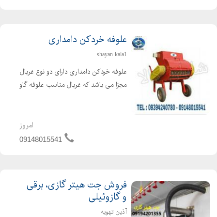
علوفه خردکن دامداری
shayan kala1
علوفه خردکن دامداری دارای دو نوع غربال
مجزا می باشد که غربال مناسب علوفه گاو
4 سانتی و علوفه گوسفند 2 سانتی می
باشد. غربال مخصوص علوفه دو سانت با
تیغه های تعبیه شده ثابت در بدنه و تیغه
امروز
های مورب و ...
09148015541
فروش جت هیتر گازی، برقی
و گازوئیلی
آذین تهویه