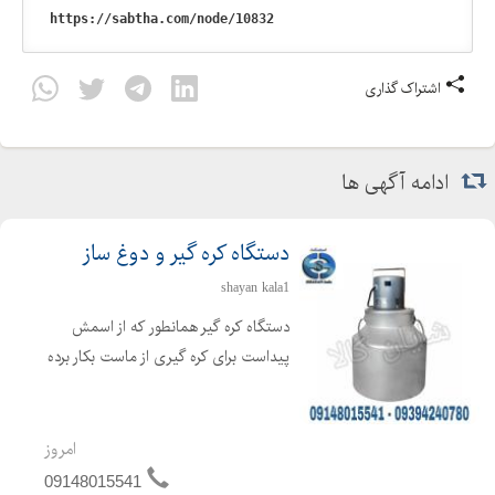
اشتراک گذاری
ادامه آگهی ها
دستگاه کره گیر و دوغ ساز
shayan kala1
دستگاه کره گیر همانطور که از اسمش
پیداست برای کره گیری از ماست بکار برده
می شود ، که برای تهیه کره از فرایند
همزن گریز از مرکز استفاده می گردد. دراین
حالت کره تولید شده در سطح مایع
امروز
مخلوط شده و بحال...
09148015541