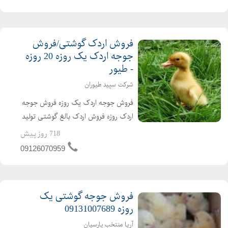
یکروزه راس 308 را از ما د...
فروش اردک گوشتی/فروش
جوجه اردک یک روزه 20 روزه
- طیور
شرکت سپید طیوران
فروش جوجه اردک یک روزه فروش جوجه
اردک روزه فروش اردک بالغ گوشتی تولید
کننده ی جوجه اردک از یک روزه تا بالغ
718 روز پیش
فروش اردک گوشتی عمده ای و خرده ای
09126070959
اردک محلی اردک پکنی اردک پکینی
تحویل ساعته به تم...
فروش جوجه گوشتی یک
روزه 09131007689
آریا منتخب پارسیان