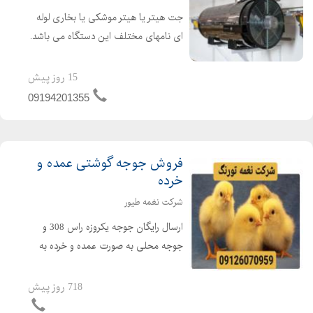
جت هیتر یا هیتر موشکی یا بخاری لوله
ای نامهای مختلف این دستگاه می باشد.
جت هیتر یک وسیله گرمایشی عالی برای
گرم کردن سالن های تولید ، دامداری ها،
15 روز پیش
مرغداری ها و گلخانه ها می باشد. از جت
09194201355
هیتر در امکن...
فروش جوجه گوشتی عمده و
خرده
شرکت نغمه طیور
ارسال رایگان جوجه یکروزه راس 308 و
جوجه محلی به صورت عمده و خرده به
سراسر کشور جوجه یکروزه راس 308 با
کیفیت فروش مرغ بومی یک روزه به
718 روز پیش
صورت عمده و خرده بهترین قیمت جوجه