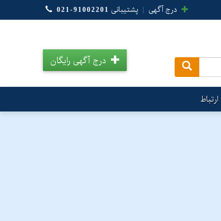
درج آگهی
|
پشتیبانی
021-91002201
درج آگهی رایگان
.
ارتباط