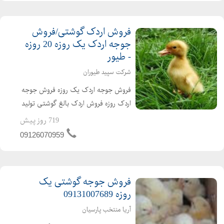
فروش اردک گوشتی/فروش
جوجه اردک یک روزه 20 روزه
- طیور
شرکت سپید طیوران
فروش جوجه اردک یک روزه فروش جوجه
اردک روزه فروش اردک بالغ گوشتی تولید
کننده ی جوجه اردک از یک روزه تا بالغ
719 روز پیش
فروش اردک گوشتی عمده ای و خرده ای
09126070959
اردک محلی اردک پکنی اردک پکینی
تحویل ساعته به تم...
فروش جوجه گوشتی یک
روزه 09131007689
آریا منتخب پارسیان