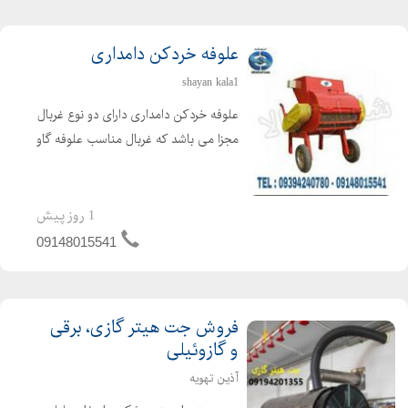
فروش مرغ بومی در آذربایجان/قزوین/گیلان/خراسان/کرمان/اصفها ن/
تهران
علوفه خردکن دامداری
فروش مرغ بومی در کلیه استانهای کشور
shayan kala1
فروش جوجه و مرغ محلی و بومی
علوفه خردکن دامداری دارای دو نوع غربال
مرغ بومی با راندمان و وزن گیری بالا مناسب محلهای ییلاقی
مجزا می باشد که غربال مناسب علوفه گاو
جوجه بومی خرید فروش قیمت جوجه محلی مرغ تخم گذار
4 سانتی و علوفه گوسفند 2 سانتی می
جوجه بومی
باشد. غربال مخصوص علوفه دو سانت با
تیغه های تعبیه شده ثابت در بدنه و تیغه
1 روز پیش
پیش فروش جوجه مرغ بومی Black Star Chickens ستاره سیاهآتاکس
های مورب و ...
09148015541
و پلیموت راک
برای اولین بار در ایران
پیش فروش جوجه مرغ بومی آتاکس و پلیموت راک با راندمان تخم
فروش جت هیتر گازی، برقی
گذاری حداقل تا در سال Black Star Chickens
و گازوئیلی
آذین تهویه