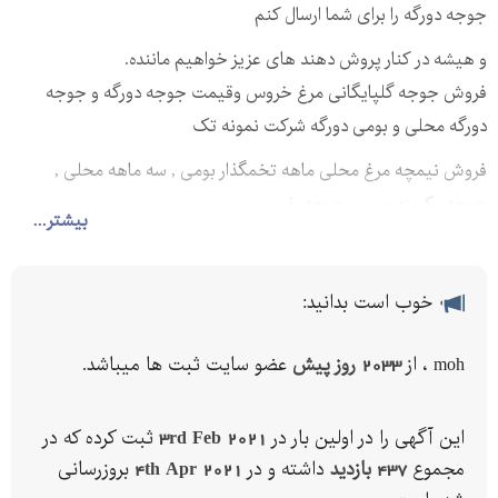
جوجه دورگه را برای شما ارسال کنم
و هیشه در کنار پروش دهند های عزیز خواهیم ماننده.
فروش جوجه گلپایگانی مرغ خروس وقیمت جوجه دورگه و جوجه
دورگه محلی و بومی دورگه شرکت نمونه تک
فروش نیمچه مرغ محلی ماهه تخمگذار بومی , سه ماهه محلی ,
جوجه یکروزه بومی , جوجه خروس
بیشتر...
بهترین زمان خرید پولت فرارسیده است.
شرکت نمونه نمونه تک بیش از چند دهه فعالیت در عرصه پرورش
خوب است بدانید:
نیمچه های تخمگذار اصلاح نژاد شده جهت تولید تخم مرغ های
ارگانیک و تامین غذای سالم جامعه اکنون بیش از قطعه نیمچه سه
moh ، از
2033 روز پیش
عضو سایت ثبت ها میباشد.
ماهه را روانه بازار نموده است.
امکان تزریق واکسن نیوکاسل ، برونشیت و آنفلونزا در هنگام ارسال
این آگهی را در اولین بار در
3rd Feb 2021
ثبت کرده که در
وجود دارد.
مجموع
437 بازدید
داشته و در
4th Apr 2021
بروزرسانی
واکسن EDSسندروم عدم تخمگذاری هم انجام میشود.