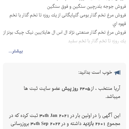
فروش جوجه بلدرچین سنگین و فوق سنگین
فروش مرغ تخم گذار بومی گلپایگانی از يك روزه تا تخم گذار با تخم
قهوه اي
فروش مرغ تخم گذار صنعتی نژاد ال اس ال هایلایین نیک چیک بونز از
يك روزه تا تخم گذار با تخم سفید
فروش جوجه بوقلمون بیوتی بوربون برنز
بیشتر...
فروش تعداد بالا
ارسال به تمام نقاط ایران
خوب است بدانید:
عرضه کننده بذر چغندر قند
ایزابلا المان
آريا منتخب ، از
2405 روز پیش
عضو سایت ثبت ها
ایزابلا ترک
میباشد.
فرناندو المان
بتاسید
این آگهی را در اولین بار در
30th Jan 2021
ثبت کرده که در
پیرولا
مجموع
2601 بازدید
داشته و در
30th Sep 2022
بروزرسانی
پولات