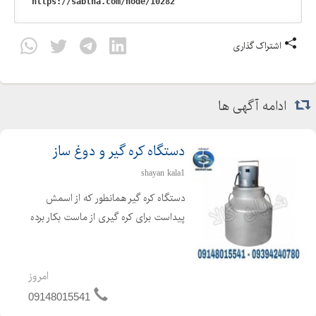
اشتراک گذاری
ادامه آگهی ها
دستگاه کره گیر و دوغ ساز
shayan kala1
دستگاه کره گیر همانطور که از اسمش
پیداست برای کره گیری از ماست بکار برده
می شود ، که برای تهیه کره از فرایند
همزن گریز از مرکز استفاده می گردد. دراین
حالت کره تولید شده در سطح مایع
امروز
مخلوط شده و بحال...
09148015541