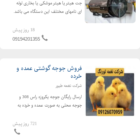
جت هیتر یا هیتر موشکی یا بخاری لوله
ای نامهای مختلف این دستگاه می باشد.
جت هیتر یک وسیله گرمایشی عالی برای
گرم کردن سالن های تولید ، دامداری ها،
18 روز پیش
مرغداری ها و گلخانه ها می باشد. از جت
09194201355
هیتر در امکن...
فروش جوجه گوشتی عمده و
خرده
شرکت نغمه طیور
ارسال رایگان جوجه یکروزه راس 308 و
جوجه محلی به صورت عمده و خرده به
سراسر کشور جوجه یکروزه راس 308 با
کیفیت فروش مرغ بومی یک روزه به
721 روز پیش
صورت عمده و خرده بهترین قیمت جوجه
یکروزه راس 308 را از ما د...