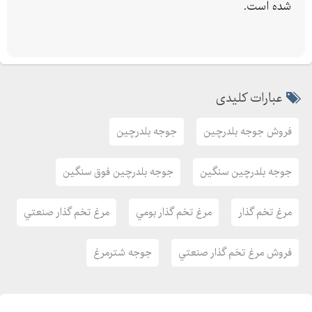
شده است.
بذر پیاز
بذر پیاز زرد بتا
بذر پياز سفید مینروا
در شرکت اریا منتخب پارسیان
عبارات کلیدی
با بیش از سال سابقه ی کاری
با شماره ی - تماس حاصل فرمایید .
فروش جوجه بلدرچين
جوجه بلدرچين
جوجه بلدرچين سنگين
جوجه بلدرچين فوق سنگين
مرغ تخم گذار
مرغ تخم گذار بومي
مرغ تخم گذار صنعتي
فروش مرغ تخم گذار صنعتي
جوجه شترمرغ