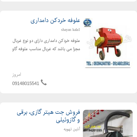
علوفه خردکن دامداری
shayan kala1
علوفه خردکن دامداری دارای دو نوع غربال
مجزا می باشد که غربال مناسب علوفه گاو
4 سانتی و علوفه گوسفند 2 سانتی می
باشد. غربال مخصوص علوفه دو سانت با
تیغه های تعبیه شده ثابت در بدنه و تیغه
امروز
های مورب و ...
09148015541
فروش جت هیتر گازی، برقی
و گازوئیلی
آذین تهویه