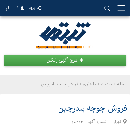
ورود
ثبت نام
درج آگهی رایگان
خانه >
صنعت
>
دامداری > فروش جوجه بلدرچين
فروش جوجه بلدرچين
تهران
شماره آگهی :
10282