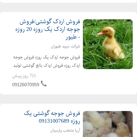
فروش اردک گوشتی/فروش
جوجه اردک یک روزه 20 روزه
- طیور
شرکت سپید طیوران
فروش جوجه اردک یک روزه فروش جوجه
اردک روزه فروش اردک بالغ گوشتی تولید
کننده ی جوجه اردک از یک روزه تا بالغ
721 روز پیش
فروش اردک گوشتی عمده ای و خرده ای
09126070959
اردک محلی اردک پکنی اردک پکینی
تحویل ساعته به تم...
فروش جوجه گوشتی یک
روزه 09131007689
آریا منتخب پارسیان