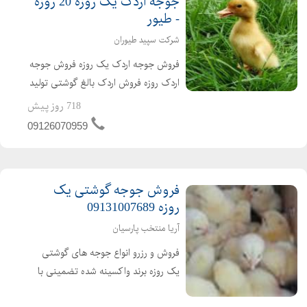
جوجه اردک یک روزه 20 روزه
- طیور
شرکت سپید طیوران
فروش جوجه اردک یک روزه فروش جوجه
اردک روزه فروش اردک بالغ گوشتی تولید
کننده ی جوجه اردک از یک روزه تا بالغ
718 روز پیش
فروش اردک گوشتی عمده ای و خرده ای
09126070959
اردک محلی اردک پکنی اردک پکینی
تحویل ساعته به تم...
فروش جوجه گوشتی یک
روزه 09131007689
آریا منتخب پارسیان
فروش و رزرو انواع جوجه های گوشتی
یک روزه برند واکسینه شده تضمینی با
کیفیت ارسال به تمام نقاط کشور باصدور