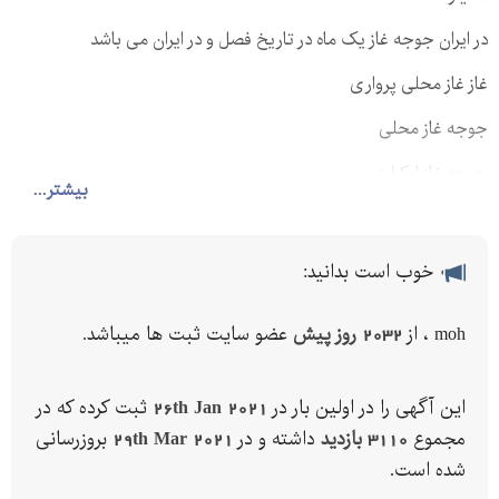
در ایران جوجه غاز یک ماه در تاریخ فصل و در ایران می باشد
غاز غاز محلی پرواری
جوجه غاز محلی
جوجه غاز اوکراینی
بیشتر...
به قیمت روز
ارسال به سراسر کشور لاشه گوشت زنده غاز
خوب است بدانید:
به قیمت روزفروش جوجه غاز تا روزه نژاد محلی و اکراینی واکسن
moh ، از
2032 روز پیش
عضو سایت ثبت ها میباشد.
خورده با تاییدیه دامپزشکی.
مستقیم از تولید کننده خرید کنید. فروش یکروزه غاز یک ماه یکروزه غاز
یک ماه غاز محلی پرواری غاز یک هفته مولد
این آگهی را در اولین بار در
26th Jan 2021
ثبت کرده که در
مجموع
3110 بازدید
داشته و در
29th Mar 2021
بروزرسانی
"خرید
شده است.
همچنین فروش تخم نطفه