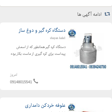
جوجه گیلان-فروش جوجه گیلان-خرید جوجه ورامین-خرید جوجه
تهران-جوجه کشی اردک- غاز محلی پرواری لاشه گوشت زنده غاز غاز
ادامه آگهی ها
یک هفته مولدمحلی بالغ
دستگاه کره گیر و دوغ ساز
shayan kala1
دستگاه کره گیر همانطور که از اسمش
پیداست برای کره گیری از ماست بکار برده
می شود ، که برای تهیه کره از فرایند
همزن گریز از مرکز استفاده می گردد. دراین
حالت کره تولید شده در سطح مایع
امروز
مخلوط شده و بحال...
09148015541
علوفه خردکن دامداری