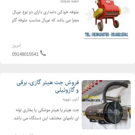
shayan kala1
علوفه خردکن دامداری دارای دو نوع غربال
مجزا می باشد که غربال مناسب علوفه گاو
4 سانتی و علوفه گوسفند 2 سانتی می
باشد. غربال مخصوص علوفه دو سانت با
تیغه های تعبیه شده ثابت در بدنه و تیغه
امروز
های مورب و ...
09148015541
فروش جت هیتر گازی، برقی
و گازوئیلی
آذین تهویه
جت هیتر یا هیتر موشکی یا بخاری لوله
ای نامهای مختلف این دستگاه می باشد.
جت هیتر یک وسیله گرمایشی عالی برای
گرم کردن سالن های تولید ، دامداری ها،