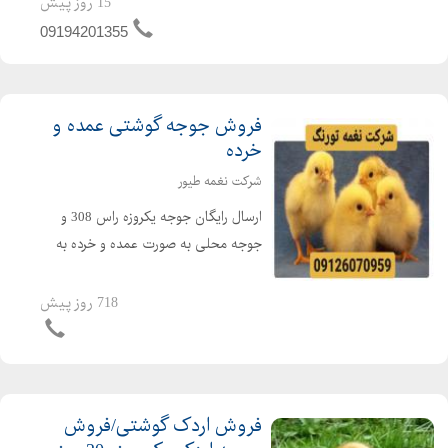
15 روز پیش
مرغداری ها و گلخانه ها می باشد. از جت
09194201355
هیتر در امکن...
فروش جوجه گوشتی عمده و
خرده
شرکت نغمه طیور
ارسال رایگان جوجه یکروزه راس 308 و
جوجه محلی به صورت عمده و خرده به
سراسر کشور جوجه یکروزه راس 308 با
کیفیت فروش مرغ بومی یک روزه به
718 روز پیش
صورت عمده و خرده بهترین قیمت جوجه
یکروزه راس 308 را از ما د...
فروش اردک گوشتی/فروش