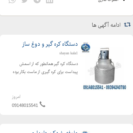
ادامه آگهی ها
دستگاه کره گیر و دوغ ساز
shayan kala1
دستگاه کره گیر همانطور که از اسمش
پیداست برای کره گیری از ماست بکار برده
می شود ، که برای تهیه کره از فرایند
همزن گریز از مرکز استفاده می گردد. دراین
حالت کره تولید شده در سطح مایع
امروز
مخلوط شده و بحال...
09148015541