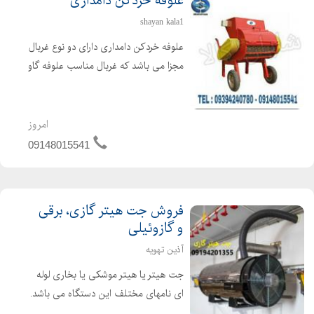
علوفه خردکن دامداری
shayan kala1
علوفه خردکن دامداری دارای دو نوع غربال
مجزا می باشد که غربال مناسب علوفه گاو
4 سانتی و علوفه گوسفند 2 سانتی می
باشد. غربال مخصوص علوفه دو سانت با
تیغه های تعبیه شده ثابت در بدنه و تیغه
امروز
های مورب و ...
09148015541
فروش جت هیتر گازی، برقی
و گازوئیلی
آذین تهویه
جت هیتر یا هیتر موشکی یا بخاری لوله
ای نامهای مختلف این دستگاه می باشد.
جت هیتر یک وسیله گرمایشی عالی برای