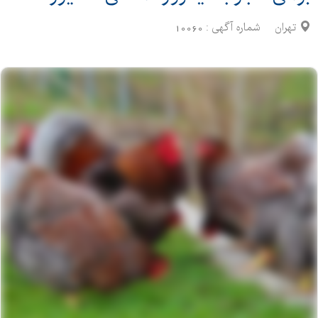
تهران
شماره آگهی :
10060