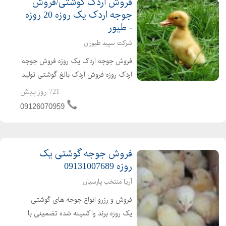
فروش اردک گوشتی/فروش
جوجه اردک یک روزه 20 روزه
- طیور
شرکت سپید طیوران
فروش جوجه اردک یک روزه فروش جوجه
اردک روزه فروش اردک بالغ گوشتی تولید
کننده ی جوجه اردک از یک روزه تا بالغ
721 روز پیش
فروش اردک گوشتی عمده ای و خرده ای
09126070959
اردک محلی اردک پکنی اردک پکینی
تحویل ساعته به تم...
فروش جوجه گوشتی یک
روزه 09131007689
آریا منتخب پارسیان
فروش و رزرو انواع جوجه های گوشتی
یک روزه برند واکسینه شده تضمینی با