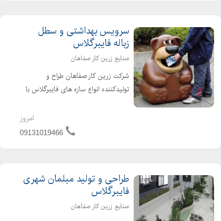
سرویس بهداشتی و سطل
زباله فایبرگلاس
صنایع زرین کار صفاهان
شرکت زرین کار صفاهان طراح و
تولیدکننده انواع سازه های فایبرگلاس با
بیش از پانزده سال سابقه آماده پذیرش
سفارش انواع سرویس بهداشتی و سطل
امروز
زباله لازمه پارکها و مجموعه های تفریحی
09131019466
و فرهنگی و باغ و ویلا ب...
طراحی و تولید مبلمان شهری
فایبرگلاس
صنایع زرین کار صفاهان