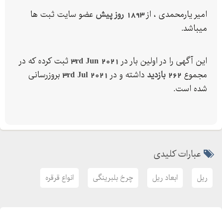
چرخ بلبرینگی
امیر یارمحمدی ، از
1893 روز پیش
عضو سایت ثبت ها
چرخ پلاستیکی صنعتی
میباشد.
چرخ صنعتی ثابت و گردان اصفهان
چرخ گاری بادی
این آگهی را در اولین بار در
3rd Jun 2021
ثبت کرده که در
چرخ های صنعتی
مجموع
262 بازدید
داشته و در
3rd Jul 2021
بروزرسانی
چرخ های صنعتی چدنی
شده است.
خرید قرقره
ریل
عبارات کلیدی
ریل
ابعاد ریل
چرخ بلبرینگی
انواع قرقره