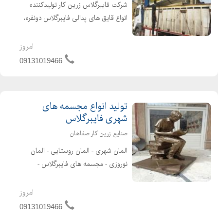
شرکت فایبرگلاس زرین کار تولیدکننده
انواع قایق های پدالی فایبرگلاس دونفره،
چهارنفره، تک نفره، سه نفره و قایق
مخصوص کودکان در طرح های مختلف
امروز
قو-ماشینی-فولکسی-سه چرخه-دوچرخه
09131019466
ای و ساخت و تولید قایق های ...
تولید انواع مجسمه های
شهری فایبرگلاس
صنایع زرین کار صفاهان
المان شهری - المان روستایی - المان
نوروزی - مجسمه های فایبرگلاس -
مجسمه های تزئینی - انواع تندیس
فایبرگلاس - مجسمه های شهری طراحی و
امروز
تولید انواع المان های شهری، روستایی و
09131019466
المان نوروزی _ ساخت مجسمه...