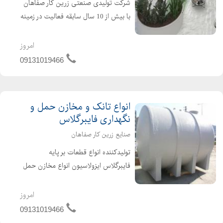
شرکت تولیدی صنعتی زرین کار صفاهان
با بیش از 10 سال سابقه فعالیت در زمینه
تولید قطعات فایبرگلاس در سال 1384 به
صورت رسمی با شماره ثبت 24912 در
امروز
اصفهان به ثبت رسیده است و با بهره
09131019466
گیری از امکانات سخت ا...
انواع تانک و مخازن حمل و
نگهداری فایبرگلاس
صنایع زرین کار صفاهان
تولیدکننده انواع قطعات بر پایه
فایبرگلاس ایزولاسیون انواع مخازن حمل
و نگهداری مواد شیمیایی ساخت انواع
وسایل اسباب بازی کودکان از قبیل
امروز
سرسره صاف و پیچ تاب زنجیری الاکلنگ
09131019466
قایقهای پدالی دوچرخه ای انوا...