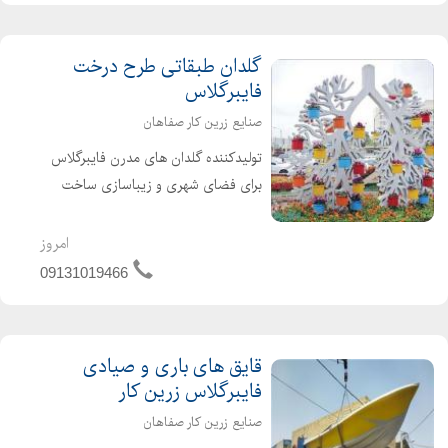
گلدان طبقاتی طرح درخت
فایبرگلاس
صنایع زرین کار صفاهان
تولیدکننده گلدان های مدرن فایبرگلاس
برای فضای شهری و زیباسازی ساخت
انواع فلاورباکس های شهری _پارکی و
انواع گلدان های فایبرگلاس در طرح های
امروز
مستطیل شکل و پایه دار وکلاسیک و....
09131019466
لطفا جهت اطلاعات بیشت...
قایق های باری و صیادی
فایبرگلاس زرین کار
صنایع زرین کار صفاهان