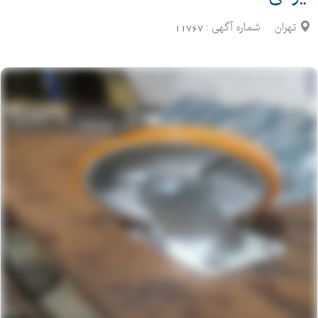
تهران
شماره آگهی :
11767