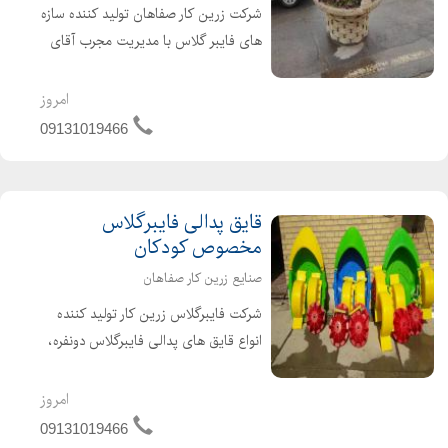
شرکت زرین کار صفاهان تولید کننده سازه
های فایبر گلاس با مدیریت مجرب آقای
شریفی آماده پذیرش سفارشات شما در
این زمینه و همچنین انواع گلدانهای
امروز
فایبرگلاس طرح سبد با کیفیت و به روز
09131019466
ترین مدلها میباشد. ت...
قایق پدالی فایبرگلاس
مخصوص کودکان
صنایع زرین کار صفاهان
شرکت فایبرگلاس زرین کار تولید کننده
انواع قایق های پدالی فایبرگلاس دونفره،
چهارنفره،تک نفره،سه نفره و قایق
مخصوص کودکان در طرح های مختلف
امروز
قو-ماشینی-فولکسی-سه چرخه-دوچرخه
09131019466