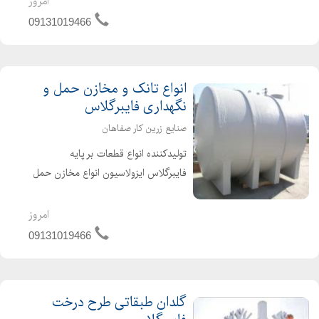
امروز
اصفهان به ثبت رسیده است و با بهره
09131019466
گیری از امکانات سخت ا...
انواع تانک و مخازن حمل و
نگهداری فایبرگلاس
صنایع زرین کار صفاهان
تولیدکننده انواع قطعات بر پایه
فایبرگلاس ایزولاسیون انواع مخازن حمل
و نگهداری مواد شیمیایی ساخت انواع
وسایل اسباب بازی کودکان از قبیل
امروز
سرسره صاف و پیچ تاب زنجیری الاکلنگ
09131019466
قایقهای پدالی دوچرخه ای انوا...
گلدان طبقاتی طرح درخت