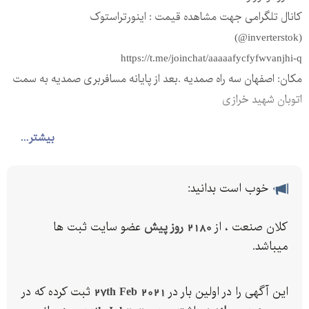
کانال تلگرامی جهت مشاهده قیمت : اینورتراستوک
(inverterstok@)
https://t.me/joinchat/aaaaafycfyfwvanjhi-q
مکان: اصفهان سه راه صمدیه .بعد از پایانه مسافربری صمدیه به سمت
اتوبان شهید خرازی
بیشتر...
خوب است بدانید:
کلان صنعت ، از
2180 روز پیش
عضو سایت ثبت ها
میباشد.
این آگهی را در اولین بار در
27th Feb 2021
ثبت کرده که در