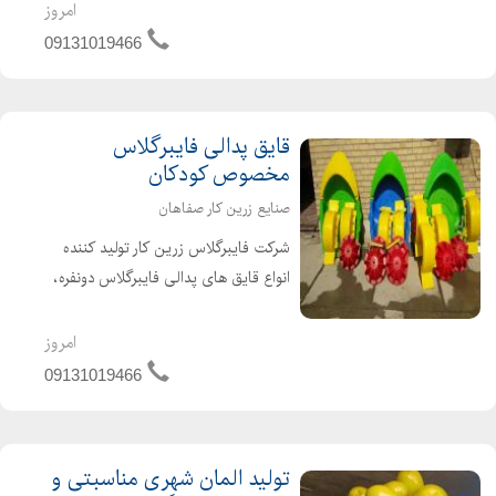
این زمینه و همچنین انواع گلدانهای
امروز
فایبرگلاس طرح سبد با کیفیت و به روز
09131019466
ترین مدلها میباشد. ت...
قایق پدالی فایبرگلاس
مخصوص کودکان
صنایع زرین کار صفاهان
شرکت فایبرگلاس زرین کار تولید کننده
انواع قایق های پدالی فایبرگلاس دونفره،
چهارنفره،تک نفره،سه نفره و قایق
مخصوص کودکان در طرح های مختلف
امروز
قو-ماشینی-فولکسی-سه چرخه-دوچرخه
09131019466
ای و ساخت و تولید قایق های ص...
تولید المان شهری مناسبتی و