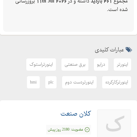
مجموع
461 بازدید
داشته و در
11th Jul 2026
بروزرسانی
شده است.
عبارات کلیدی
اینورتر
درایو
برق صنعتی
اینورتراستوک
اینورترکارکرده
اینورتردست دوم
plc
hmi
کلان صنعت
ک
عضویت:
2180 روز پیش