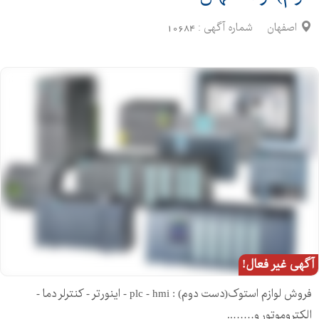
اصفهان
شماره آگهی :
10684
آگهی غیر فعال!
فروش لوازم استوک(دست دوم) : plc - hmi - اینورتر - کنترلر دما -
الکتروموتور و……..