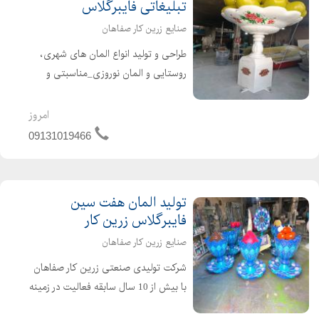
تبلیغاتی فایبرگلاس
صنایع زرین کار صفاهان
طراحی و تولید انواع المان های شهری،
روستایی و المان نوروزی_مناسبتی و
تبلیغاتی ساخت مجسمه شهری و تولید
انواع تندیس و مجسمه های شهری با
امروز
مضامین مختلف ۰۹۱۳۱۰۱۹۴۶۶ شریفی
09131019466
تولید المان هفت سین
فایبرگلاس زرین کار
صنایع زرین کار صفاهان
شرکت تولیدی صنعتی زرین کار صفاهان
با بیش از 10 سال سابقه فعالیت در زمینه
تولید قطعات فایبرگلاس در سال 1384 به