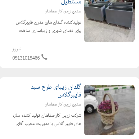
مستطیل
صنایع زرین کار صفاهان
تولیدکننده گلدان های مدرن فایبرگلاس
برای فضای شهری و زیباسازی ساخت
انواع فلاورباکس های شهری _پارکی و
انواع گلدان های فایبرگلاس در طرح های
امروز
مستطیل شکل و پایه دار وکلاسیک و....
09131019466
لطفا جهت اطلاعات بیشت...
گلدان زیبای طرح سبد
فایبرگلاس
صنایع زرین کار صفاهان
شرکت زرین کار صفاهان تولید کننده سازه
های فایبر گلاس با مدیریت مجرب آقای
شریفی آماده پذیرش سفارشات شما در