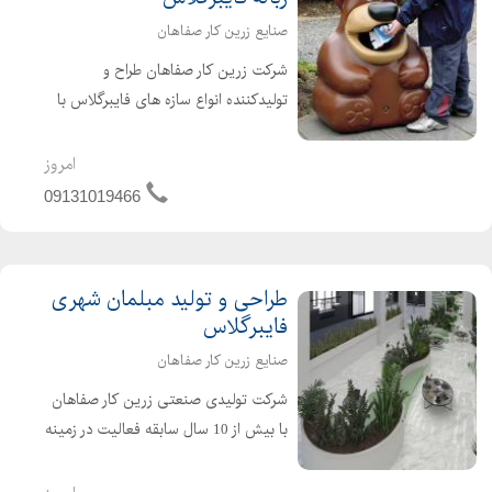
صنایع زرین کار صفاهان
شرکت زرین کار صفاهان طراح و
تولیدکننده انواع سازه های فایبرگلاس با
بیش از پانزده سال سابقه آماده پذیرش
سفارش انواع سرویس بهداشتی و سطل
امروز
زباله لازمه پارکها و مجموعه های تفریحی
09131019466
و فرهنگی و باغ و ویلا ب...
طراحی و تولید مبلمان شهری
فایبرگلاس
صنایع زرین کار صفاهان
شرکت تولیدی صنعتی زرین کار صفاهان
با بیش از 10 سال سابقه فعالیت در زمینه
تولید قطعات فایبرگلاس در سال 1384 به
صورت رسمی با شماره ثبت 24912 در