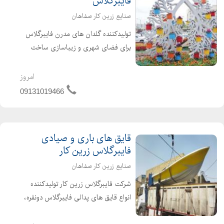
فایبرگلاس
صنایع زرین کار صفاهان
تولیدکننده گلدان های مدرن فایبرگلاس
برای فضای شهری و زیباسازی ساخت
انواع فلاورباکس های شهری _پارکی و
انواع گلدان های فایبرگلاس در طرح های
امروز
مستطیل شکل و پایه دار وکلاسیک و....
09131019466
لطفا جهت اطلاعات بیشت...
قایق های باری و صیادی
فایبرگلاس زرین کار
صنایع زرین کار صفاهان
شرکت فایبرگلاس زرین کار تولیدکننده
انواع قایق های پدالی فایبرگلاس دونفره،
چهارنفره، تک نفره، سه نفره و قایق