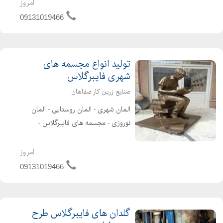
مخصوص کودکان در طرح های مختلف
امروز
قو-ماشینی-فولکسی-سه چرخه-دوچرخه
09131019466
ای و ساخت و تولید قایق های ...
تولید انواع مجسمه های
شهری فایبرگلاس
صنایع زرین کار صفاهان
المان شهری - المان روستایی - المان
نوروزی - مجسمه های فایبرگلاس -
مجسمه های تزئینی - انواع تندیس
فایبرگلاس - مجسمه های شهری طراحی و
امروز
تولید انواع المان های شهری، روستایی و
09131019466
المان نوروزی _ ساخت مجسمه...
گلدان های فایبرگلاس طرح