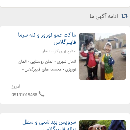
ادامه آگهی ها
ماکت عمو نوروز و ننه سرما
فایبرگلاس
صنایع زرین کار صفاهان
المان شهری - المان روستایی - المان
نوروزی - مجسمه های فایبرگلاس -
مجسمه های تزئینی - انواع تندیس
فایبرگلاس - مجسمه های شهری طراحی و
امروز
تولید انواع المان های شهری، روستایی و
09131019466
المان نوروزی _ ساخت مجسمه...
سرویس بهداشتی و سطل
زباله فایبرگلاس