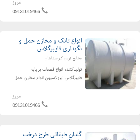
صورت رسمی با شماره ثبت 24912 در
امروز
اصفهان به ثبت رسیده است و با بهره
09131019466
گیری از امکانات سخت ا...
انواع تانک و مخازن حمل و
نگهداری فایبرگلاس
صنایع زرین کار صفاهان
تولیدکننده انواع قطعات بر پایه
فایبرگلاس ایزولاسیون انواع مخازن حمل
و نگهداری مواد شیمیایی ساخت انواع
وسایل اسباب بازی کودکان از قبیل
امروز
سرسره صاف و پیچ تاب زنجیری الاکلنگ
09131019466
قایقهای پدالی دوچرخه ای انوا...
گلدان طبقاتی طرح درخت