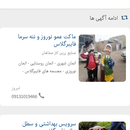
ادامه آگهی ها
ماکت عمو نوروز و ننه سرما
فایبرگلاس
صنایع زرین کار صفاهان
المان شهری - المان روستایی - المان
نوروزی - مجسمه های فایبرگلاس -
مجسمه های تزئینی - انواع تندیس
فایبرگلاس - مجسمه های شهری طراحی و
امروز
تولید انواع المان های شهری، روستایی و
09131019466
المان نوروزی _ ساخت مجسمه...
سرویس بهداشتی و سطل