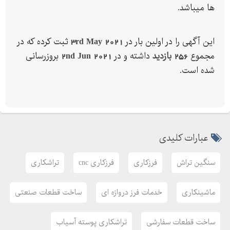
همزمان قطعات با دقت میکرون.
ها میباشد.
این بخش قابلیت فرزکاری انواع قطعات سنگین، نیمه سنگین و سبک
را دارد. برخی از خدمات انجام شده در این بخش شامل:
این آگهی را در اولین بار در
3rd May 2021
ثبت کرده که در
ماشینکاری انواع شاسی های دقیق، انواع شافت های اسکرو، ماردون،
مجموع
256 بازدید
داشته و در
2nd Jun 2021
بروزرسانی
انواع پره ها، تیوپ شیت ها، انواع قالب های پیچیده و قطعات حساس
شده است.
مربوط به صنایع مختلف.
تراشکاری
امکانات تراشکاری قطعات سنگین و فوق سنگین این مجتمع عبارتند
از:
عبارات کلیدی
- دستگاه تراش آلمانی مدل با قابلیت تراشکاری قطعات فوق سنگین با
قطر میلی متر و طول میلی متر تا وزن تن با دقت / میلی متر .
سنگین تراش
فرزکاری
فرزکاری cnc
تراشکاری
- تراش CNC سه محور، این دستگاه قابلیت ماشینکاری قطعات تا قطر
میلیمتر و طول میلیمتر با دقت یک صدم و قابلیت فرزکاری و سنگ
ماشینکاری
خدمات فرز دروازه ای
ساخت قطعات صنعتی
زنی همزمان قطعات در یک مرحله را داراست.
- دستگاه کاروسل CNC با قابلیت ماشینکاری قطعات تاقطر میلیمتر و
ساخت قطعات سفارشی
تراشکاری پوسته آسیاب