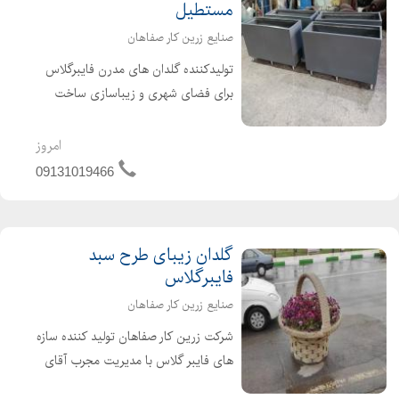
مستطیل
صنایع زرین کار صفاهان
تولیدکننده گلدان های مدرن فایبرگلاس
برای فضای شهری و زیباسازی ساخت
انواع فلاورباکس های شهری _پارکی و
انواع گلدان های فایبرگلاس در طرح های
امروز
مستطیل شکل و پایه دار وکلاسیک و....
09131019466
لطفا جهت اطلاعات بیشت...
گلدان زیبای طرح سبد
فایبرگلاس
صنایع زرین کار صفاهان
شرکت زرین کار صفاهان تولید کننده سازه
های فایبر گلاس با مدیریت مجرب آقای
شریفی آماده پذیرش سفارشات شما در