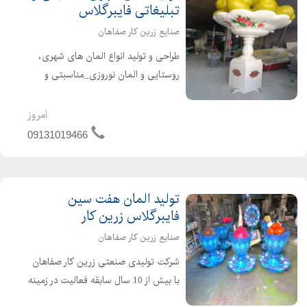
تبلیغاتی فایبرگلاس
صنایع زرین کار صفاهان
طراحی و تولید انواع المان های شهری،
روستایی و المان نوروزی_مناسبتی و
تبلیغاتی ساخت مجسمه شهری و تولید
انواع تندیس و مجسمه های شهری با
امروز
مضامین مختلف ۰۹۱۳۱۰۱۹۴۶۶ شریفی
09131019466
تولید المان هفت سین
فایبرگلاس زرین کار
صنایع زرین کار صفاهان
شرکت تولیدی صنعتی زرین کار صفاهان
با بیش از 10 سال سابقه فعالیت در زمینه
تولید قطعات فایبرگلاس در سال 1384 به