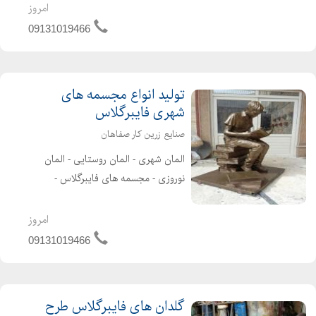
مخصوص کودکان در طرح های مختلف
امروز
قو-ماشینی-فولکسی-سه چرخه-دوچرخه
09131019466
ای و ساخت و تولید قایق های ...
تولید انواع مجسمه های
شهری فایبرگلاس
صنایع زرین کار صفاهان
المان شهری - المان روستایی - المان
نوروزی - مجسمه های فایبرگلاس -
مجسمه های تزئینی - انواع تندیس
فایبرگلاس - مجسمه های شهری طراحی و
امروز
تولید انواع المان های شهری، روستایی و
09131019466
المان نوروزی _ ساخت مجسمه...
گلدان های فایبرگلاس طرح