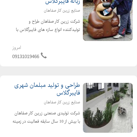
زباله فایبرگلاس
صنایع زرین کار صفاهان
شرکت زرین کار صفاهان طراح و
تولیدکننده انواع سازه های فایبرگلاس با
بیش از پانزده سال سابقه آماده پذیرش
سفارش انواع سرویس بهداشتی و سطل
امروز
زباله لازمه پارکها و مجموعه های تفریحی
09131019466
و فرهنگی و باغ و ویلا ب...
طراحی و تولید مبلمان شهری
فایبرگلاس
صنایع زرین کار صفاهان
شرکت تولیدی صنعتی زرین کار صفاهان
با بیش از 10 سال سابقه فعالیت در زمینه
تولید قطعات فایبرگلاس در سال 1384 به