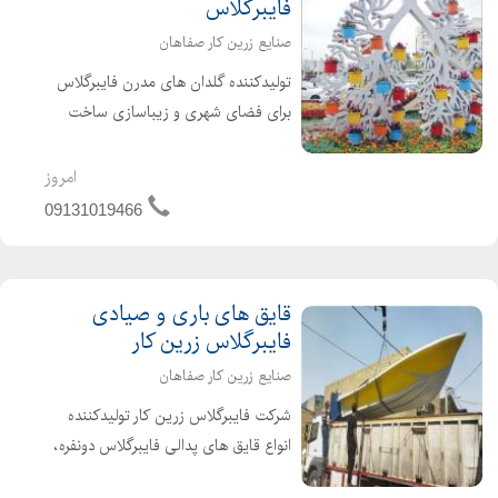
فایبرگلاس
صنایع زرین کار صفاهان
تولیدکننده گلدان های مدرن فایبرگلاس
برای فضای شهری و زیباسازی ساخت
انواع فلاورباکس های شهری _پارکی و
انواع گلدان های فایبرگلاس در طرح های
امروز
مستطیل شکل و پایه دار وکلاسیک و....
09131019466
لطفا جهت اطلاعات بیشت...
قایق های باری و صیادی
فایبرگلاس زرین کار
صنایع زرین کار صفاهان
شرکت فایبرگلاس زرین کار تولیدکننده
انواع قایق های پدالی فایبرگلاس دونفره،
چهارنفره، تک نفره، سه نفره و قایق