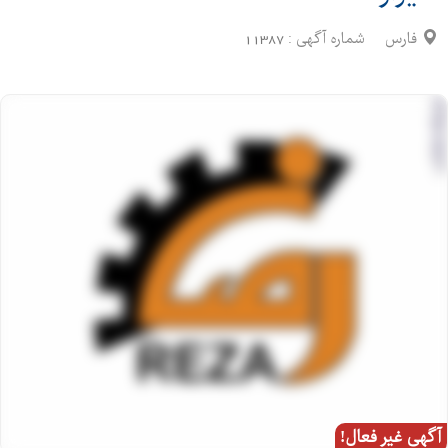
فارس
شماره آگهی :
11387
آگهی غیر فعال!