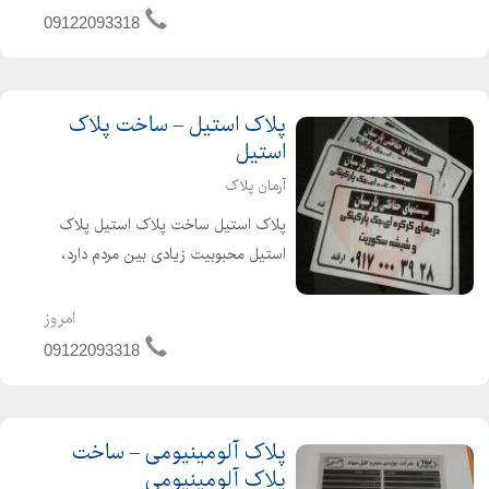
خریداری کنید. این نوع پلاک ها نیز
09122093318
کاربرد زیادی در بین مردم دارند. حکاکی بر
روی پلاک های فلزی ب...
پلاک استیل – ساخت پلاک
استیل
آرمان پلاک
پلاک استیل ساخت پلاک استیل پلاک
استیل محبوبیت زیادی بین مردم دارد،
زیرا زیبایی آنها واقعا مثال زدنی است.
استیل یکی از مطرح ترین نوع فلز ها در
امروز
پلاک سازی است. همانطوری که می
09122093318
دانید جنس پلاک اس...
پلاک آلومینیومی – ساخت
پلاک آلومینیومی