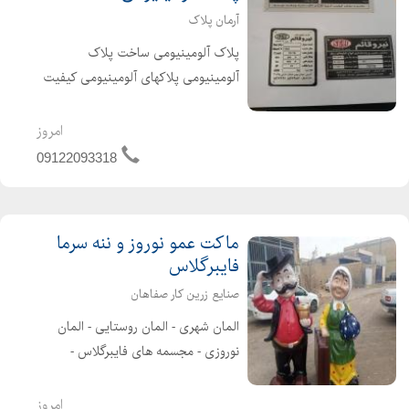
آرمان پلاک
پلاک آلومینیومی ساخت پلاک
آلومینیومی پلاکهای آلومینیومی کیفیت
منحصر به فردی دارند، آنها رنگ نقره ای
روشنی دارند و در بین پلاکهای گوناگون
امروز
طرفداران مخصوص خود را دارا میباشند.
09122093318
شما می توانید پل...
ماکت عمو نوروز و ننه سرما
فایبرگلاس
صنایع زرین کار صفاهان
المان شهری - المان روستایی - المان
نوروزی - مجسمه های فایبرگلاس -
مجسمه های تزئینی - انواع تندیس
فایبرگلاس - مجسمه های شهری طراحی و
امروز