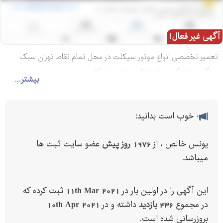
آگهی غیر فعال!
تعمیر تخصصی انواع موتور سیکلت در محل تمام نقاط تهران سبک
سنگین پنچرگیری لاستیک و تعمیرات کلی
بیشتر...
خوب است بدانید:
یونس خالص ، از
1976 روز پیش
عضو سایت ثبت ها
میباشد.
این آگهی را در اولین بار در
11th Mar 2021
ثبت کرده که
در مجموع
436 بازدید
داشته و در
10th Apr 2021
بروزرسانی شده است.