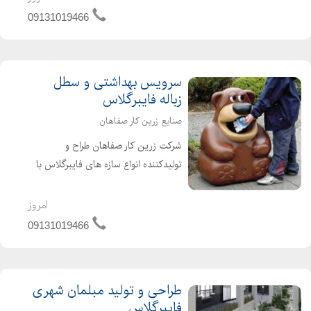
تولید انواع المان های شهری، روستایی و
09131019466
المان نوروزی _ ساخت مجسمه...
سرویس بهداشتی و سطل
زباله فایبرگلاس
صنایع زرین کار صفاهان
شرکت زرین کار صفاهان طراح و
تولیدکننده انواع سازه های فایبرگلاس با
بیش از پانزده سال سابقه آماده پذیرش
سفارش انواع سرویس بهداشتی و سطل
امروز
زباله لازمه پارکها و مجموعه های تفریحی
09131019466
و فرهنگی و باغ و ویلا ب...
طراحی و تولید مبلمان شهری
فایبرگلاس