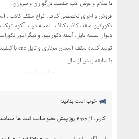
با سلام و عرض ادب خدمت بزرگواران و سروران:
دکوراتیو. سقف کاذب کناف . لمسه درب. آکوستیک در
دیوار. لمسه تایل. آیینه دکوراتیو. و دیگر امور دکوراس
تولید کننده سقف آسمان مجازی و تایل cnc با کیفیتی عالی.
با سابقه بیش از سال...
با سپاس فراوان از حسن اعتماد شما عزیزان.
خوب است بدانید:
کاربر ، از
2966 روز پیش
عضو سایت ثبت ها میباشد.