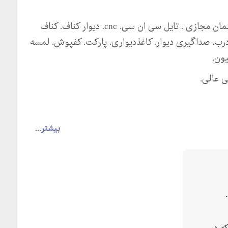
فروش و اجرای تخصصی کناف. انواع سقف کاذب . آسمان مجازی . تایل سی ان سی. cnc. دیوار کناف. کناف
ب. صداگیری دیوار. کاغذدیواری. پارکت. کفپوش. لمسه
یون.
بیشتر...