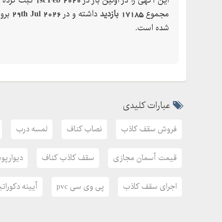
این آگهی را در اولین بار در
1st Feb 2020
ثبت کرده ک
مجموع
17185 بازدید
داشته و در
29th Jul 2026
بروز
شده است.
عبارات کلیدی
فروش سقف کاذب
نصاب کناف
لمسه درب
قیمت آسمان مجازی
سقف کاذب کناف
دیوارپ
اجرای سقف کاذب
پی وی سی pvc
آیینه دکوراتی