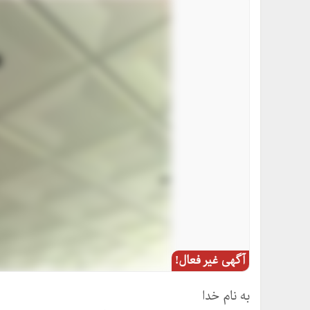
آگهی غیر فعال!
به نام خدا