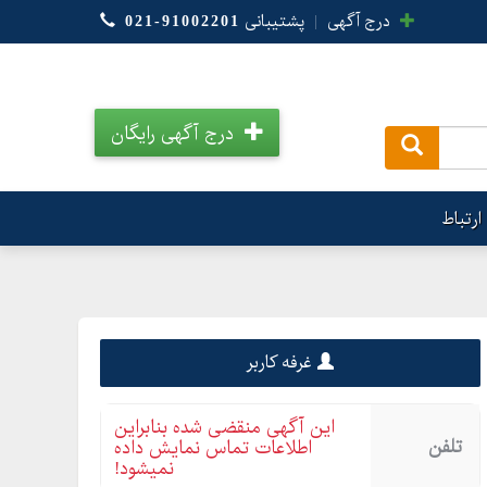
درج آگهی
|
پشتیبانی
021-91002201
درج آگهی رایگان
.
ارتباط
غرفه کاربر
این آگهی منقضی شده بنابراین
تلفن
اطلاعات تماس نمایش داده
نمیشود!