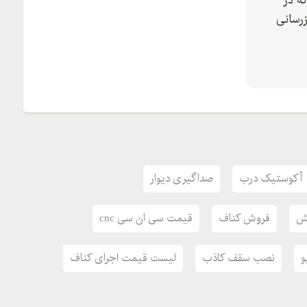
ه در
رسانی
آکوستیک درب
صداگیری دیوار
وش
فروش کناف
قیمت سی ان سی cnc
و
نصب سقف کاذب
لیست قیمت اجرای کناف