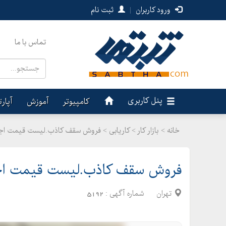
ورود کاربران
|
ثبت نام
تماس با ما
پنل کاربری
کامپیوتر
آموزش
آپار
خانه >
بازار کار
>
کاریابی > فروش سقف کاذب.لیست قیمت اجر
فروش سقف کاذب.لیست قیمت اجر
تهران
شماره آگهی :
5192