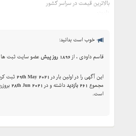
بالاترین قیمت در سراسر کشور
داوودی
خوب است بدانید:
قاسم داودی ، از
1896 روز پیش
عضو سایت ثبت ها م
این آگهی را در اولین بار در
29th May 2021
ثبت کرده
مجموع
261 بازدید
داشته و در
28th Jun 2021
بروزر
است.