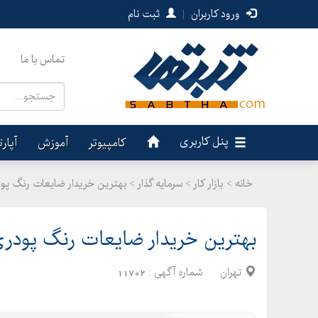
ورود کاربران
|
ثبت نام
تماس با ما
پنل کاربری
کامپیوتر
آموزش
آپار
خانه >
بازار کار
>
سرمایه گذار > بهترین خریدار ضایعات رنگ پو
بهترین خریدار ضایعات رنگ پودری
تهران
شماره آگهی :
11702