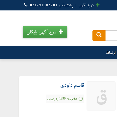
درج آگهی
|
پشتیبانی
021-91002201
درج آگهی رایگان
.
ارتباط
قاسم داودی
ق
عضویت:
1896 روز پیش