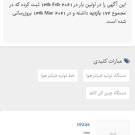
فقط کافیست دست به کار شوید و اراده خود را جذب کنید برای راه
این آگهی را در اولین بار در
14th Feb 2021
ثبت کرده که در
اندازی خط تولید فیلتر هوا تا به در امد بالا برسید.
مجموع
172 بازدید
داشته و در
14th Mar 2021
بروزرسانی
شده است.
مشاوره : سازور
عبارات کلیدی
دستگاه تولید فیلتر هوا
خط تولید فیلتر هوا
دستگاه چین کن کاغذ
rezas
reza