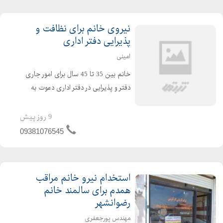
نیروی خانم برای نظافت و
پذیرایی دفتر اداری
امینی
خانم بین 35 تا 45 سال برای امور جاری
دفتر و پذیرایی در دفتر اداری دعوت به
همکاری میشود محیط امن و قابل اعتماد
میباشد ساعت کاری از 9 تا 18 پنج شنبه
9 روز پیش
ها 9تا 13 منظم و مسئولیت پذیر و خوش
09381076545
برخورد حقوق 30...
استخدام نیرو خانم مراقب
همدم برای سالمند خانم
رضوانشهر
مهندس پورجعفری