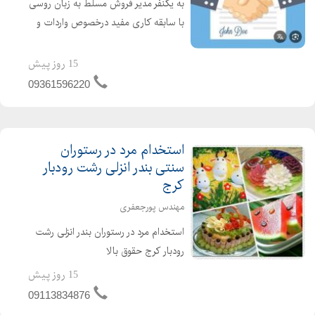
به یکنفر مدیر فروش مسلط به زبان روسی
با سابقه کاری مفید درخصوص واردات و
صادرات در مورد موادغذایی از کشور روسیه
نیازمندیم
15 روز پیش
09361596220
استخدام مرد در رستوران
سنتی بندر انزلی رشت رودبار
کرج
مهندس پورجعفری
استخدام مرد در رستوران بندر انزلی رشت
رودبار کرج حقوق بالا
15 روز پیش
09113834876