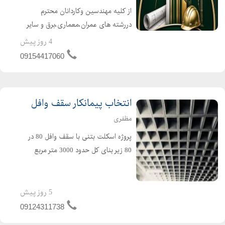
از کلیه مهندسین وکاردانان محترم
دررشته های عمران،معماری،برق و سایر
رشته های مهندسی با حداقل 3 سال
4 روز پیش
سابقه کارمستند به بیمه تامین اجتماعی
09154417060
و بازنشستگان محترم با شرایط عالی
دعوت به همکاری میشود.
انتخاب پیمانکار سقف وافل
مظفری
پروژه اسکلت بتنی با سقف وافل 80 در
80 زیر بنای کل حدود 3000 متر مربع
شامل 7 سقف دیوار برشی در دوجهت نیاز
به پیمانکار باتجربه کافی در این حوزه دارد.
از پیمانکاران و مجریان محترم اسکلت
5 روز پیش
های بتنی در ...
09124311738