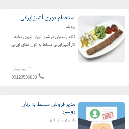
استخدام فوری آشپز ایرانی
زودنقد
کافه رستوران در شرق تهران نیروی تخته
کار آشپز ایرانی مسلط به انواع غذای ایرانی
نیازمند است با خوابگاه و وعده های
غذایی مرخصی ماهانه و استراحت روزانه و
پرداخت به موقع
11 روز پیش
09129596833
مدیر فروش مسلط به زبان
روسی
پارس آریسان البرز