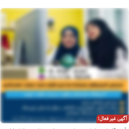
آگهی غیر فعال!