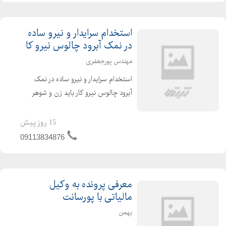
استخدام سرایدار و نیرو ساده
در نمک آبرود چالوس نیرو کا
مهندس پورجعفری
استخدام سرایدار و نیرو ساده در نمک
آبرود چالوس نیرو کار باید زن و شوهر
باشند حقوق 15 میلیون تومان اهل گیلان
باشند وظایف آقا امور باغبانی و رانندگی
15 روز پیش
جهت منزل خانم امور داخل منزل
09113834876
معرفی پرونده به وکیل
مالیاتی با پورسانت
بهمن