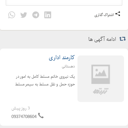
اشتراک گذاری
ادامه آگهی ها
کارمند اداری
دهستانی
یک نیروی خانم مسلط کامل به امور در
حوزه حمل و نقل مسلط به سیمر مسلط
به office دارای دقت مسئولیت پذیری و
توانائی انجام امور اداری
3 روز پیش
09374708604