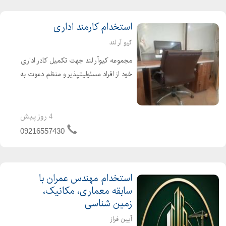
استخدام کارمند اداری
کیو آر لند
مجموعه کیوآر لند جهت تکمیل کادر اداری
خود از افراد مسئولیتپذیر و منظم دعوت به
همکاری میکند. نوع همکاری تماموقت
نیمهوقت شرایط خانم یا آقا حداقل مدرک
دیپلم (مدارک بالاتر مزیت محسوب
4 روز پیش
میشود.) آشنای...
09216557430
استخدام مهندس عمران با
سابقه معماری، مکانیک،
زمین شناسی
آیین فراز