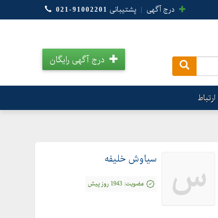
درج آگهی
|
پشتیبانی
021-91002201
درج آگهی رایگان
.
ارتباط
سیاوش خلیفه
س
عضویت:
1943 روز پیش