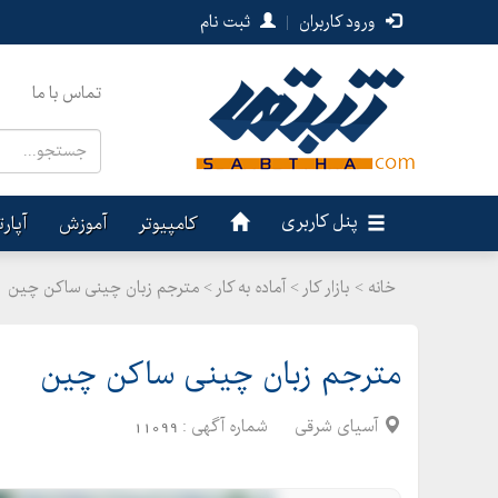
ورود کاربران
|
ثبت نام
تماس با ما
پنل کاربری
کامپیوتر
آموزش
آپار
خانه >
بازار کار
>
آماده به کار > مترجم زبان چینی ساکن چین
مترجم زبان چینی ساکن چین
آسیای شرقی
شماره آگهی :
11099