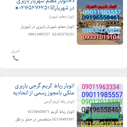
✍️اتوبار معلم شهریار باربری
در شهریار☑️ ۰۲۱۶۵۲۷۶۲۵۱☀️
اتوبار معلم شهریار
اتوبار معلم شهریار باربری در شهریار
02165276251 ️ 09011985557 ️
09196558461 وانت️ نیسان ️خاور ️سرویس
دهی به تمام نقاط شهر و حومه شهر با
امروز
ماشینهای مسقف و موکت شده و پتو دار
متخصص در ...
اتوبار رباط کریم گرجی باربری
ملکی بامجوز رسمی از اتحادیه
اتوبار رباط کریم گرجی
️اتوبار رباط کریم️ 02156420471 ️
02156493507 ️متخصص در حمل و نقل