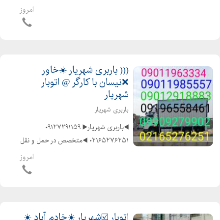
در حمل و نقل اثاثیه منزل وجهیزیه و
امروز
مبلمان و شرکتها و غیره ️باکادر مجرب و
کارگران ماهر و کار بلد و حرف...
((( باربری شهریار ☀️خاور
❌نیسان با کارگر @ اتوبار
شهریار
باربری شهریار
◀️باربری شهریار▶️ ️۰۹۱۲۷۲۹۱۱۵۹
۰۲۱۶۵۲۷۶۲۵۱ ◀️متخصص در حمل و نقل
اثاثیه منزل وجهیزیه و مبلمان و شرکتها
امروز
و غیره ◀️با ماشینهای مسقف و موکت
شده و پتو دار ◀️باکادر مجرب و کارگران
ماهر و...
اتوبار ☑️شهریار ☀️خادم آباد ☀️