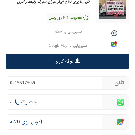
اتوبار باربری فلاح ابوذر بهاران شهرک ولیعصر اذری
عضویت:
944 روز پیش
مسیریابی با
Waze
مسیریابی با
Google Map
غرفه کاربر
تلفن
02155175020
چت واتس‌اَپ
آدرس روی نقشه