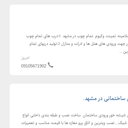
ساخت انواع درب های چوبی .ملامینه .لمینت وکیوم .تمام چوب در مشهد. 1-درب های تمام چوب
قابدار و حتی ساده و شیشه خور جهت ورودی های هتل ها و ادرات و منازل 2-تولید دربهای تمام
 ...
امروز
09105671902
ساختمانی در مشهد.
شیشه خور ورودی ساختمان. ساخت نصب و طبقه بندی داخلی انواع
 شیک, , نصب ویترین و اتاق پرو مغازه ها با قیمت مناسب و تعمیرات