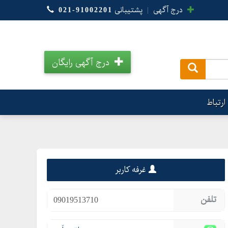
درج آگهی
|
پشتیبانی
021-91002201
درج آگهی رایگان
.
ارتباط
غرفه کاربر
تلفن
09019513710