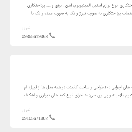
کاری انواع لوازم استیل المینیونوم، آهن ، برنج و ..... پرداختکاری
ی خدمات پرداختکاری به صورت تیراژ و تک به صورت عمده و تک با
امروز
09355619368
pasargad cabin mashhad زمینه های اجرایی : -1.طراحی و ساخت کابینت در همه مدل ها از قبیل( ام
دی اف .های گلاس.کلاسیک.وکیوم.ملامینه و پی وی سی) -2.اجرای انواع کمد های دیواری و اشکاف
امروز
09105671902