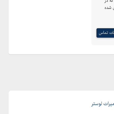
ه در
 شده
عات تماس
یرات لوستر