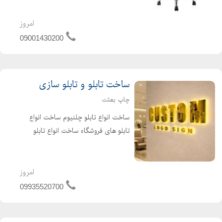
بصورت تخصصی .صندلی پرچی تخصص
ماست
امروز
09001430200
ساخت تابلو و تابلو سازی
چاپ بعثت
ساخت انواع تابلو چلنیوم ساخت انواع
تابلو های فروشگاه ساخت انواع تابلو
طبقات ساخت انواع تابلو اداری ساخت
تابلو پزشکی حک لیزر روی انواع فلزات و
غیرفلزات، حکاکی روی فلزات برش لیزر
امروز
پلکسی، مولتی استایل،...
09935520700