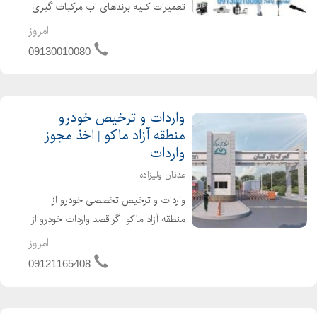
تعمیرات کلیه برندهای اب مرکبات گیری
تعمیرات تخصصی و قطعات اصلی و
امروز
اورجینال جهت کسب اطلاعات بیشتر
09130010080
تماس بگیرید
واردات و ترخیص خودرو
منطقه آزاد ماکو | اخذ مجوز
واردات
عدنان ولیزاده
واردات و ترخیص تخصصی خودرو از
منطقه آزاد ماکو اگر قصد واردات خودرو از
منطقه آزاد ماکو را دارید، تمامی مراحل
امروز
قانونی و اداری را از ابتدا تا تحویل پلاک
09121165408
برای شما انجام میدهیم. خدمات ما اخذ
مجوز واردات...