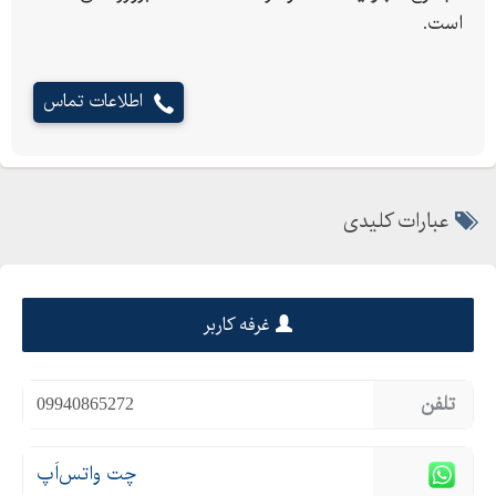
است.
اطلاعات تماس
عبارات کلیدی
غرفه کاربر
تلفن
09940865272
چت واتس‌اَپ