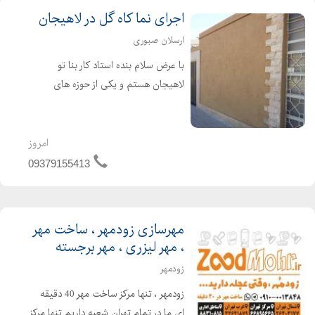
اجرای نما کاه گل در لاهیجان
ارسلان صبوری
با عرض سلام بنده استاد کار بنا تو
لاهیجان هستم و یکی از حوزه های
فعالیت من اجرای کاه گل برای دیوار و
نمای ساختمان هست نمونه کار گذاشتم،
اگه مورد پسند بود در خدمتم. محدوده
امروز
کاری هم لاهیجان و اطراف لا...
09379155413
مهرسازی زودمهر ، ساخت مهر
، مهر لیزری ، مهر برجسته
زودمهر
زودمهر ، تنها مرکز ساخت مهر 40 دقیقه
ای ما در تمام تهران شعبه داریم تنها مرکز