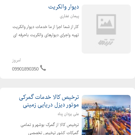
دیوار والکریت
پیمان غفاری
کار از شما اجرا از ما خدمات دیوار والکریت
تهیه واجرای دیوارهای والکریت باحرفه ای
ترین گروه در سراسر کشور و خارج از کشور
اجرای وال پست بابیش از 8سال سابقه ی
کار در اجرای دیوارهای والکریت
امروز
09901890350
ترخیص کالا خدمات گمرکی
موتور دیزل دریایی زمینی
علی یزدان پناه
ترخیص کالا از گمرک بوشهر و تمامی
گمرکات کشور ترخیص تخصصی