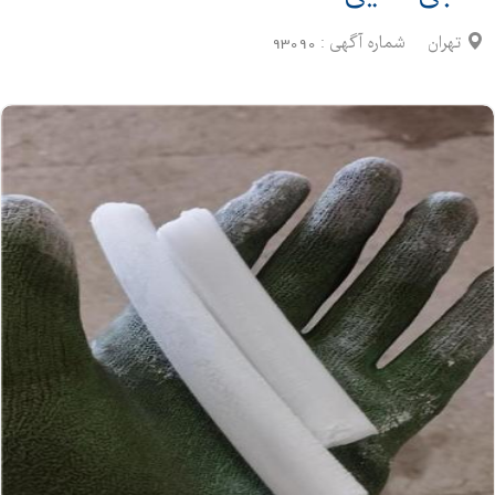
تهران
شماره آگهی :
93090