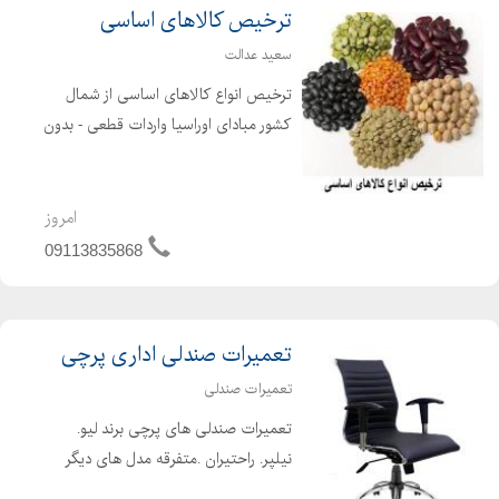
ترخیص کالاهای اساسی
سعید عدالت
ترخیص انواع کالاهای اساسی از شمال
کشور مبادای اوراسیا واردات قطعی - بدون
انتقال ارز - حبوبات : نخود - عدس و...
-غلات : گندم - جو - ارزن و.... فعال در
گمرکات آستارا و انزلی با عقدقرارداد
امروز
09113835868
تعمیرات صندلی اداری پرچی
تعمیرات صندلی
تعمیرات صندلی های پرچی برند لیو.
نیلپر. راحتیران .متفرقه مدل های دیگر
تعمیرات تخصصی صندلی های پرچی