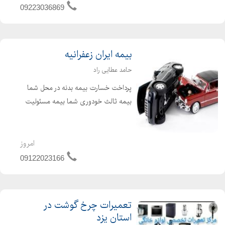
09223036869
بیمه ایران زعفرانیه
حامد عطایی راد
پرداخت خسارت بیمه بدنه در محل شما
بیمه ثالث خودوری شما بیمه مسئولیت
مدیران و هیئت مدیره ساختمان بیمه
آتشسوزی منزل شما بیمه مسافرتی به
تمامی نقاط دنیا بیمه عمر و زندگی بیمه
امروز
درمان بیمه مسئولیت کارفر...
09122023166
تعمیرات چرخ گوشت در
استان یزد