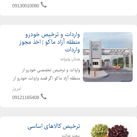
اورجینال جهت کسب اطلاعات بیشتر
09130010080
تماس بگیرید
واردات و ترخیص خودرو
منطقه آزاد ماکو | اخذ مجوز
واردات
عدنان ولیزاده
واردات و ترخیص تخصصی خودرو از
منطقه آزاد ماکو اگر قصد واردات خودرو از
منطقه آزاد ماکو را دارید، تمامی مراحل
امروز
قانونی و اداری را از ابتدا تا تحویل پلاک
09121165408
برای شما انجام میدهیم. خدمات ما اخذ
مجوز واردات...
ترخیص کالاهای اساسی
سعید عدالت