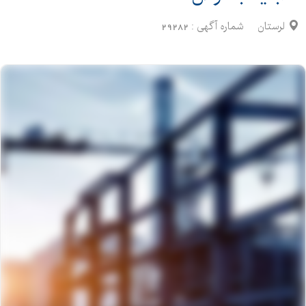
لرستان
شماره آگهی :
29282