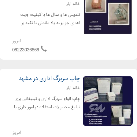
خانم ایاز
تندیس ها و مدال ها با کیفیت جهت
اهدای جوایز به یاد ماندنی با تکیه بر
تخصص طراحان ما . لطفا جهت کسب
اطلاعات بیشتر با مجموعه ما تماس
امروز
بگیرید . ارسال به تمام نقاط کشور .
09223036869
چاپ سربرگ اداری در مشهد
خانم ایاز
چاپ انواع سربرگ اداری و تبلیغاتی برای
تبلیغ محصولات استفاده در امور اداری با
کیفیت بالا و تنوع رنگ برای چاپ . لطفا
جهت کسب اطلاعات بیشتر با ما تماس
حاصل فرمایید .
امروز