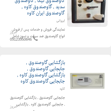
گاوصندوق نیکا , گاوصندوق
شما را باز نموده،نصب رمزهای مکانیکی و
سدید , گاوصندوق کاوه ,
دیجیتالی، تعویض قفل...
گاوصندوق ایران کاوه
ایروانی
نمایندگی فروش و خدمات پس از فروش
امروز
انواع گاوصندوق ضد سرقت و نسوز شامل
09123950646
بازگشایی . جابجایی . خرید و فروش نو و
دست دوم . تعمیرات تخصصی قفل و رمز .
ارسال تلفنی . کلیه برندهای معتبر کاوه .
بازگشایی گاوصندوق ,
گنجینه . گنجینه...
جابجایی گاوصندوق ,
بازگشایی گاوصندوق کاوه ,
جابجایی گاوصندوق کاوه
کاوه
جابجایی گاوصندوق , بازگشایی گاوصندوق
, جابجایی گاوصندوق کاوه , بازگشایی
امروز