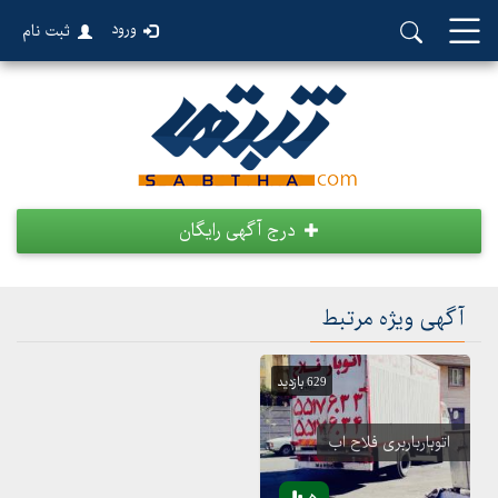
ورود
ثبت نام
درج آگهی رایگان
آگهی ویژه مرتبط
629 بازدید
اتوبارباربری فلاح اب
5