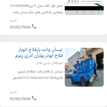
حمل نقل اثاث منزل اداری02166363988
وتجاری باماشین های خاو نیسان وانت
بارفلاح از تهران تا پرند ازتهران به شهر یار
امروز
با مجوز رسمی اتحادیه بابیمه نامه بارنا
02155175020
مه دولتی رایگان قدیمی ترین اتوبار
درمحل مجهز ...
نیسان وانت بارفلاح اتوبار
فلاح ابوذر بهاران اذری زمزم
اتوبارفلاح باربری فلاح
نیسان بار فلاح وانت بارفلاح باربری
فلاح02155175020 02155175020حمل
نقل اثاث منزل اداری وتجاری باماشین
نیسان وانت هیوندای ایسوزو باکادری
امروز
مجرب وخوش اخلاق بامجوز رسمی
02155175020
اتحادیه بابیمه نامه بارنا مه دولتی...