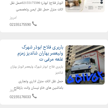
اتوبار فلاح( ابوذر) 02155175590حمل نقل
اثاث منزل حمل نقل ایمن وتخصصی
اثاثیه منزل (اتوبارفلاح) باربری ابوذر با
امروز
سالها تجربه در زمینه ارائه خدمات صفر تا
02155175590
صد اثاث منزل ومبلمان باربری فلاح با
کادری...
باربری فلاح ابوذر شهرک
ولیعصر بهاران شاندیز زمزم
غلعه مرغی ت
باربری فلاح ابوذر شهرک ولیعصر اتوبار بهاران
شاندیز
حمل نقل اثاث منزل اداری وتجاری
باماشین های خاو نیسان وانت بارفلاح
امروز
دفتر باربری فلاح ابوذر شهرک ولیعصر
02155176033
بهاران شاندیز زمزم با کادری مجرب
وخوش اخلاق کارگر مجرب وخوش اخلاق