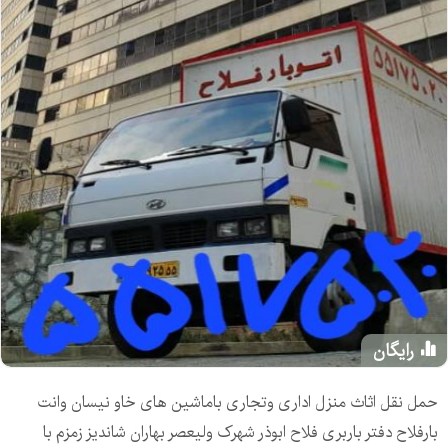
رایگان
حمل نقل اثاث منزل اداری وتجاری باماشین های خاو نیسان وانت
بارفلاح دفتر باربری فلاح ابوذر شهرک ولیعصر بهاران شاندیز زمزم با