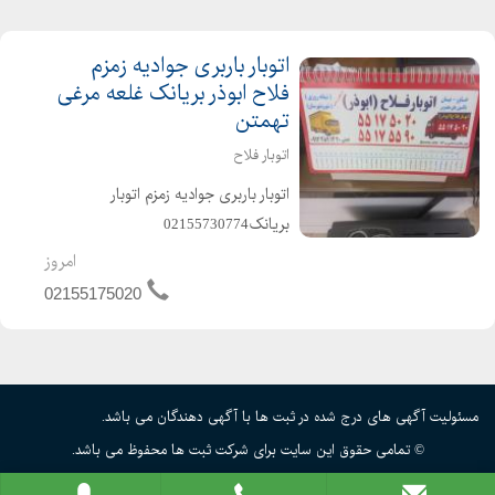
اتوبار باربری جوادیه زمزم
فلاح ابوذر بریانک غلعه مرغی
تهمتن
اتوبار فلاح
اتوبار باربری جوادیه زمزم اتوبار
بریانک02155730774
۰۲۱۵۵۷۳۰۷۷۴حمل نقل اثاث منزل
امروز
اداری وتجاری حمل اثاث کشی باماشین
02155175020
های خاو نیسان وانت بارفلاح هیوندای
ایسوزو؟............۰۲۱۵۵۷۳۰۷۷۴ با کادری
مجرب وخو...
مسئولیت آگهی های درج شده در ثبت ها با آگهی دهندگان می باشد.
© تمامی حقوق این سایت برای شرکت ثبت ها محفوظ می باشد.