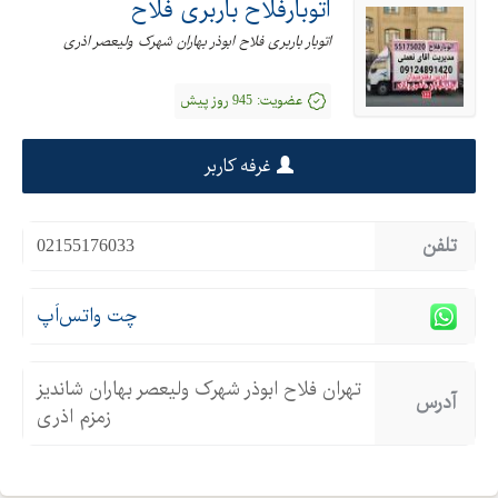
اتوبارفلاح باربری فلاح
اتوبار باربری فلاح ابوذر بهاران شهرک ولیعصر اذری
عضویت:
945 روز پیش
غرفه کاربر
تلفن
02155176033
چت واتس‌اَپ
تهران فلاح ابوذر شهرک ولیعصر بهاران شاندیز
آدرس
زمزم اذری