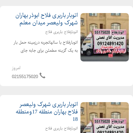
موسسه بسته بندی وجابه ...
اتوبار باربری فلاح ابوذر بهاران
شهرک ولیعصر میدان معلم
اتوبارفلاح باربری فلاح
اتوبارفلاح با سالهاتجربه درزمینه حمل بار
به یک گزینه مطمئن برای جابه جای
اثاثیه منزل تبدیل شده است شماره
باربری منطقه 17تهران
امروز
است02155176033 حمل نقل اثاث منزل
02155175020
اداری وتجاری09124891420 باماش...
اتوبار باربری شهرک ولیعصر
فلاح بهاران منطقه 17ومنطقه
18
اتوبارفلاح باربری فلاح