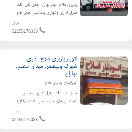
باربری فلاح ابوذر بهاران حمل نقل اثاث
منزل اداری وتجاری باماشین های خاو
نیسان وانت بارفلاح دفتر باربری منطقه
امروز
قدیمی ترین اتوبار درمحل مجهز ترین
02155176033
موسسه بسته بندی وجابه جا ی بهترین
باربری منطقه 17ومنطق...
اتوبار باربری فلاح. اذری.
شهرک ولیعصر. میدان معلم.
بهاران
اتوبارفلاح باربری فلاح
حمل نقل اثاث منزل اداری وتجاری
باماشین های خاو نیسان وانت بارفلاح
دفتر باربری منطقه ۱۷با مجوز رسمی
امروز
اتحادیه بابیمه نامه بارنا مه دولتی رایگان
02155176033
قدیمی ترین اتوبار درمحل مجهز ترین