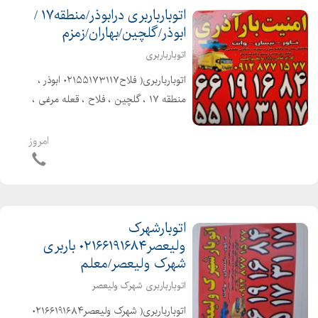
اتوبارباربری درابوذر/منطقه۱۷ /
ابوذر/گلچین/بهاران/زمزم
اتوبارباربری
اتوبارباربری( فلاح۰۲۱۵۵۱۷۳۱۱۷ ابوذر ،
منطقه ۱۷ ، گلچین ، فلاح ، قعله مرغی ،
شهرو شهرستان با بیمه و بارنامه دولتی
)حمل تخصصی بارواثاثیه منزل . ادارات .
امروز
شرکتها شهر و شهرستان با ...
اتوبارشهرک
ولیعصر۰۲۱۶۶۱۹۱۶۸۴ باربری
شهرک ولیعصر/معلم
اتوبارباربری شهرک ولیعصر
اتوبارباربری( شهرک ولیعصر۰۲۱۶۶۱۹۱۶۸۴