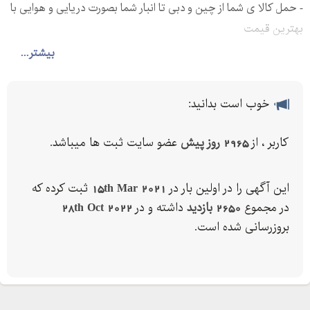
- حمل کالا ی شما از چین و دبی تا انبار شما بصورت دریایی و هوایی با
بهترین قیمت
- حمل کالای مسافری و دانشجویی از چین برای حجم کم و چمدانی
بیشتر...
- حمل کالای مسافری شما از ایران تا چین
جهت کسب اطلاعات بیشتر و دریافت مشاوره رایگان بازرگانی تماس
خوب است بدانید:
بگیرید
کاربر ، از
2965 روز پیش
عضو سایت ثبت ها میباشد.
این آگهی را در اولین بار در
15th Mar 2021
ثبت کرده که
در مجموع
2650 بازدید
داشته و در
28th Oct 2022
بروزرسانی شده است.