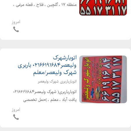
منطقه ۱۷ ، گلچین ، فلاح ، قعله مرغی ،
شهرو شهرستان با بیمه و بارنامه دولتی
)حمل تخصصی بارواثاثیه منزل . ادارات .
امروز
شرکتها شهر و شهرستان با ...
اتوبارشهرک
ولیعصر۰۲۱۶۶۱۹۱۶۸۴ باربری
شهرک ولیعصر/معلم
اتوبارباربری شهرک ولیعصر
اتوبارباربری( شهرک ولیعصر۰۲۱۶۶۱۹۱۶۸۴
یافت آباد ، معلم ، )حمل تخصصی
بارواثاثیه منزل . ادارات . شرکتها شهر و
امروز
شهرستان با کارگران مخصوص اثاث کشی
بهترین و معتبرترین اتوبارباربری در من...