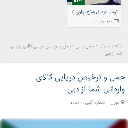
اتوبار..باربری فلاح بهاران 02155175020اتوبار شهرک ولیعصر
940 روز پیش
خانه >
خدمات
>
حمل و نقل > حمل و ترخیص دریایی کالای وارداتی
شما از دبی
حمل و ترخیص دریایی کالای
وارداتی شما از دبی
تهران
شماره آگهی :
10889