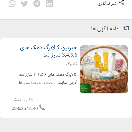
اشتراک گذاری
ادامه آگهی ها
خبرنیو، کالابرگ دهک های
3,4,5,6 شارژ شد
کالابرگ
کالابرگ دهک های ۳,۴,۵,۶ شارژ شد
آدرس سایت: https://khabarnew.com
کانال بله : https://ble.ir/khabarnew_com
اخبار فوری و لحظه ای در لحظه با خبر
16 روز پیش
شوید بهترین سایت های خبری ایران
09392573140
تیتر جدیدترین و ...