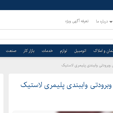
تعرفه آگهی ویژه
درباره ما
تمان و املاک
اتومبیل
لوازم
خدمات
بازار کار
صنعت
تی وبرودتی واببندی پلیمری لاستیک
 وبرودتی واببندی پلیمری لاستیک