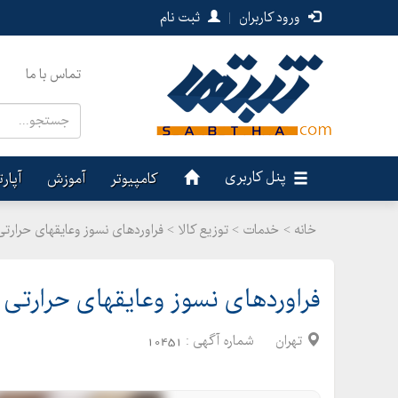
ورود کاربران
|
ثبت نام
تماس با ما
پنل کاربری
کامپیوتر
آموزش
آپار
خانه >
خدمات
>
توزیع کالا > فراوردهای نسوز وعایقهای حرار
فراوردهای نسوز وعایقهای حرارتی
تهران
شماره آگهی :
10451