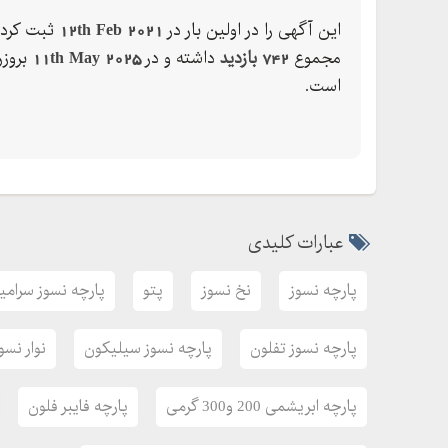
کارخانجات فولاد سیمان قند
این آگهی را در اولین بار در
12th Feb 2021
ثبت کرده
وساخت انواع فیلتر تخصصی
مجموع
742 بازدید
داشته و در
11th May 2025
بروزر
اینستاگرام
است.
#faravardeh_nasuzsobhan
تلفن تماس
-
عبارات کلیدی
#sobhangesket
پارچه نسوز
نخ نسوز
پتو
پارچه نسوز سرام
پارچه نسوز تفلون
پارچه نسوز سیلیکون
نوار نسو
پارچه ابریشمی 200 و300 گرمی
پارچه فایبر فلون