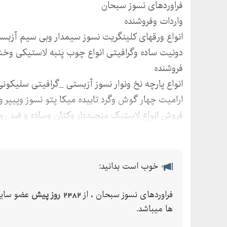
فراوردهای نسوز سبحان
واردات وفروشنده
انواع ورقهای کلینگریت نسوز سیمدار وبی سیم آزب
دونیت ساده وگرافیتی انواع چوب پنبه لاستیکی وخ
فروشنده
انواع پارچه نخ ونوار نسوز آزبستی _گرافیتی سلیکون
ارامیت چهار گوش وگرد تابیده میکا پتو نسوز وپیپر و
فروش انواع لاستیک منجیددار وکتان وساده و ضد رو
وغیره
فروش انواع پلیمرها ورق ومیلگرد تفلون پلی امید پلی
وچسب
خوب است بدانید:
ساخت انواع واشر و قطعات صنعتی فلزی مسی ماتریس
نسوز و فیبری گرافول ومنهول وقطعات شیر برقی ورول
فراوردهای نسوز سبحان ، از
2482 روز پیش
عضو سای
ها میباشد.
ساخت انواع واشر خودرو سبک وسنگین و دریای وریل