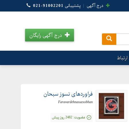
درج آگهی
|
پشتیبانی
021-91002201
درج آگهی رایگان
.
ارتباط
فراوردهای نسوز سبحان
Faravardehnasuzsobhan
عضویت:
2482 روز پیش