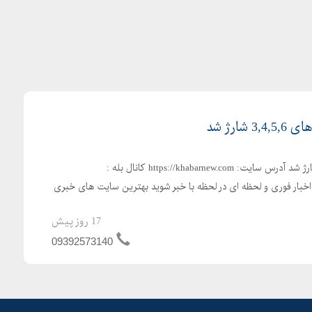
ارژ شد
کالابرگ دهک های ۳,۴,۵,۶ شارژ شد آدرس سایت: https://khabarnew.com کانال بله :
https://ble.ir/khabarnew_co اخبار فوری و لحظه ای در لحظه با خبر شوید بهترین سایت های خبری
17 روز پیش
09392573140