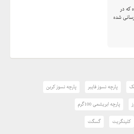
 که در
سانی شده
یک
پارچه نسوز فایبر
پارچه نسوز کربن
ز
پارچه ابریشمی 100گرم
کلینگریت
گسگت