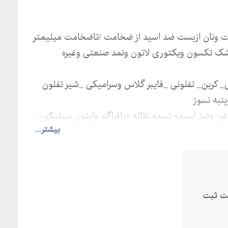
ست ونان ازبست ضد اسید از ضخامت /تاضخامت میلیمتر
شک تکسون ویکتوری لاتون ونمد صنعتی وغیره
ی_ کربن_ تفلونی _فایبر گلاس وسرامیکی _شیر تفلون
پنبه نسوز
غن وضد اسیدو تسمه نقاله دیافراگم وایتون سیلیکون
بیشتر...
 تیلن پلی یورتان فیبر استخوانی ساده ونخدار رزین
ی و تزریقی لاستیکی وپلاستیکی دیافراگم کلینگریت
برینگ
ت ثبت
ی وهوایی ونیروگاهی وپالایشگاهی پتروشیمی وغیره