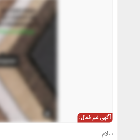
آگهی غیر فعال!
سلام