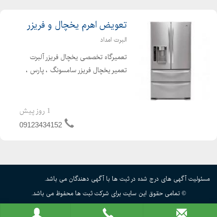
تعویض اهرم یخچال و فریزر
البرت امداد
تعمیرگاه تخصصی یخچال فریزر آلبرت
تعمیر یخچال فریزر سامسونگ ، پارس ،
جنرال ، فیلور ، ال جی ، پاناسونیک ،
زیمنس ، وایت وستینگهاوس ، زانوسی ،
ارج و. سرویس دهی و تعمیر یخچال و
1 روز پیش
فریزر در کلیه نقاط ت...
09123434152
مسئولیت آگهی های درج شده در ثبت ها با آگهی دهندگان می باشد.
© تمامی حقوق این سایت برای شرکت ثبت ها محفوظ می باشد.