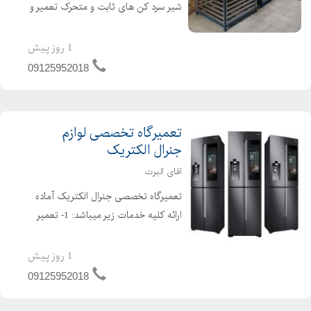
شیر سرد کن های ثابت و متحرک تعمیر و
نصب و فروش انواع آبسردکن معمولی و
اداری و صنعتی و دیجیتال تعمیر شیر
1 روز پیش
سردکن ، تعمیرات تاپینگ بستنی ،
09125952018
تعمیرات کمپرسور سردخ...
تعمیرگاه تخصصی لوازم
جنرال الکتریک
اقای البرت
تعمیرگاه تخصصی جنرال الکتریک آماده
ارائه کلیه خدمات زیر میباشد: 1- تعمیر
آبسردکن 2- سرویس آبسردکن 3- فروش و
نصب انواع شیر آبسردکن 4-تعمیرات انواع
1 روز پیش
آبسردکن های استیل 5-تعمیر و فروش
09125952018
انواع آبسرد...