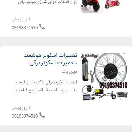
انواع قطعات موتور شارژی،موتور برقی
تعمیر تمامی موتور های برقی با ولتاژ
های 48ولت-60ولت-72ولت وبا توان های
1 روز پیش
مختلف
09193374510
500وات-800وات-1200وات-1500وات-2000وات-3...
تعمیرات اسکوتر هوشمند
،تعمیرات اسکوتر برقی
مهدی پاشا
قطعات اسکوتر برقی با کیفیت و قیمت
مناسب وضمانت یکساله توزیع قطعات
اسکوتر برقی ارسال به سراسر ایران تعمیر
اسکوتربرقی و تعمیر دوچرخه شارژی
1 روز پیش
تعمیراسکوترهای هوشمند فروش لوازم
09193374510
اسکوتربرقی تعمیراسکوت...