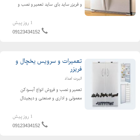
و فریزر ساید بای ساید تعمیر و نصب و
فروش انواع دستگاه یخچال تعمیر و نصب
المنت آبسردکن دومنظوره تعمیرگاه
1 روز پیش
تخصصی آلبرت تعمیر و نصب انواع
09123434152
یخچال وفریزره...
تعمیرات و سرویس یخچال و
فریزر
البرت امداد
تعمیر و نصب و فروش انواع آبسردکن
معمولی و اداری و صنعتی و دیجیتال
تعمیر و نصب انواع یخچال وفریزرهای
خانگی وصنعتی،ساید بای ساید وانواع
1 روز پیش
آبسردکن با فیلترهای مصرفی تعمیر در
09123434152
محل تعمیرات یخچال در ...