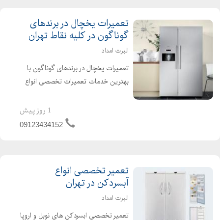
تعمیرات یخچال در برندهای
گوناگون در کلیه نقاط تهران
البرت امداد
تعمیرات یخچال در برندهای گوناگون با
بهترین خدمات تعمیرات تخصصی انواع
سایدبای ساید-یخچال فریزر وآبسردکن
تعمیر یک ساعته در منزل شما همین
1 روز پیش
الان سراسر تهران ، بدون تعطیلی مجری
09123434152
طرح کاهش مصرف ب...
تعمیر تخصصی انواع
آبسردکن در تهران
البرت امداد
تعمیر تخصصی ابسردکن های نوبل و اروپا