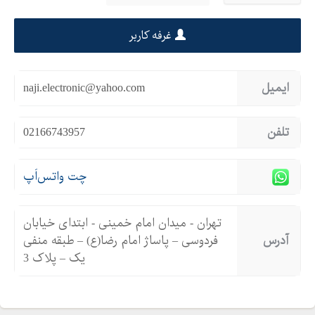
غرفه کاربر
ایمیل
naji.electronic@yahoo.com
تلفن
02166743957
چت واتس‌اَپ
تهران - میدان امام خمینی - ابتدای خیابان
آدرس
فردوسی – پاساژ امام رضا(ع) – طبقه منفی
یک – پلاک 3