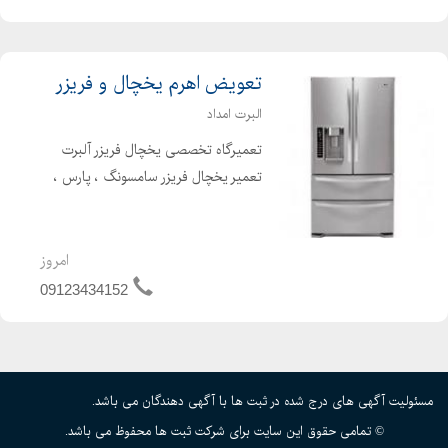
تعویض اهرم یخچال و فریزر
البرت امداد
تعمیرگاه تخصصی یخچال فریزر آلبرت
تعمیر یخچال فریزر سامسونگ ، پارس ،
جنرال ، فیلور ، ال جی ، پاناسونیک ،
زیمنس ، وایت وستینگهاوس ، زانوسی ،
ارج و. سرویس دهی و تعمیر یخچال و
امروز
فریزر در کلیه نقاط ت...
09123434152
مسئولیت آگهی های درج شده در ثبت ها با آگهی دهندگان می باشد.
© تمامی حقوق این سایت برای شرکت ثبت ها محفوظ می باشد.