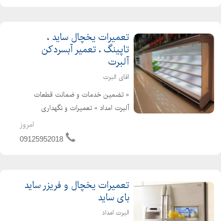
انواع آبسرد...
تعمیرات یخچال ساید ،
تاپینگ ، تعمیر آبسردکن
آلبرت
اقای البرت
« تضمین خدمات و ضمانت قطعات
آلبرت امداد » تعمیرات و نگهداری
سردخانه های ثابت و متحرک تعمیر شیر
امروز
سردکن ، تعمیرات تاپینگ بستنی ،
09125952018
تعمیرات کمپرسور سردخانه ، تعمیر شیر
سردکن گاوداری تعمیرات تخصصی انوا...
تعمیرات یخچال و فریزر ساید
بای ساید
البرت امداد