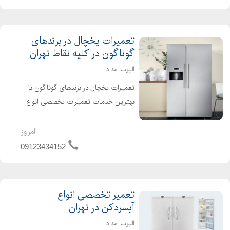
محل تعمیرات یخچال در ...
تعمیرات یخچال در برندهای
گوناگون در کلیه نقاط تهران
البرت امداد
تعمیرات یخچال در برندهای گوناگون با
بهترین خدمات تعمیرات تخصصی انواع
سایدبای ساید-یخچال فریزر وآبسردکن
تعمیر یک ساعته در منزل شما همین
امروز
الان سراسر تهران ، بدون تعطیلی مجری
09123434152
طرح کاهش مصرف ب...
تعمیر تخصصی انواع
آبسردکن در تهران
البرت امداد