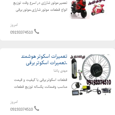
تعمیر موتور شارژی در اسرع وقت توزیع
انواع قطعات موتور شارژی،موتور برقی
تعمیر تمامی موتور های برقی با ولتاژ
های 48ولت-60ولت-72ولت وبا توان های
امروز
مختلف
09193374510
500وات-800وات-1200وات-1500وات-2000وات-3...
تعمیرات اسکوتر هوشمند
،تعمیرات اسکوتر برقی
مهدی پاشا
قطعات اسکوتر برقی با کیفیت و قیمت
مناسب وضمانت یکساله توزیع قطعات
اسکوتر برقی ارسال به سراسر ایران تعمیر
اسکوتربرقی و تعمیر دوچرخه شارژی
امروز
تعمیراسکوترهای هوشمند فروش لوازم
09193374510
اسکوتربرقی تعمیراسکوت...