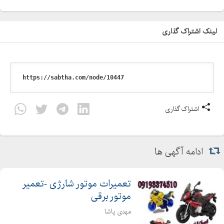
٫ دستمزد تعمیرات و بهای قطعات تعویض شده در مدت ضمانت
دریافت نمی شود.
لینک اشتراک گذاری
٫ هنگام نصب کالا، لوازم و اتصالات از قبیل: لوله مسی، لوله پلاستیکی
و شیرآلات به عهده خریدار می باشد.
٫ هزینه ایاب و ذهاب به عهده خریدار می باشد.
٫ کالای فروخته شده به جز در موارد خاص و با نظر کارشناسان شرکت
تحت هیچ شرایطی تعویض نمیگردد.
٫ به دلیل محدودیت های وارداتی و شرایط اجتناب ناپذیر زمان تعویض
اشتراک گذاری
قطعات و تعمیر دستگاه ممکن است طولانی شود.
مشاهده نمایندگی ها : https://repairshome.ir/
ادامه آگهی ها
تعمیرگاه لوازم خانگی، تعمیرات لوازم خانگی، تعمیرگاه مجاز لوازم
خانگی، خدمات پس از فروش لوازم خانگی، تعمیرات ساید بای ساید،
تعمیرات موتور شارژی -تعمیر
تعمیرات ماشین لباسشویی، تعمیرات ماشین ظرفشویی، نصب و
موتور برقی
تعمیرات پکیج، نصب و تعمیرات اسپلیت کولرگازی
مهدی پاشا