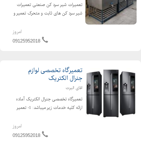
تعمیرات شیر سرد کن صنعتی تعمیرات
شیر سرد کن های ثابت و متحرک تعمیر و
نصب و فروش انواع آبسردکن معمولی و
اداری و صنعتی و دیجیتال تعمیر شیر
امروز
سردکن ، تعمیرات تاپینگ بستنی ،
09125952018
تعمیرات کمپرسور سردخ...
تعمیرگاه تخصصی لوازم
جنرال الکتریک
اقای البرت
تعمیرگاه تخصصی جنرال الکتریک آماده
ارائه کلیه خدمات زیر میباشد: 1- تعمیر
آبسردکن 2- سرویس آبسردکن 3- فروش و
نصب انواع شیر آبسردکن 4-تعمیرات انواع
امروز
آبسردکن های استیل 5-تعمیر و فروش
09125952018