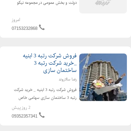
دولت و بخش عمومی در مجموعه نیکو
ثبت : نیکو ثبت با سال ها تجربه درخشان
و موفق و با دارا بودن وکلای پایه یک،
امروز
کارشناسان باتجربه، مشاورین فعال و
07153232868
نیروهای متخصص در زمینه...
فروش شرکت رتبه 3 ابنیه
_خرید شرکت رتبه 3
ساختمان سازی
رضا سالاروند
فروش شرکت رتبه 3 ابنیه _ خرید شرکت
رتبه 3 ساختمان سازی سهامی خاص
دارای اعتبار ساجاتی و ساجاری فاقد
2 روز پیش
بدهی مالیاتی و بیمه ارزش افزوده مفاصا
09352357341
حساب به روز حسابرسی شده قرار دادهای
واقعی و قابل ...