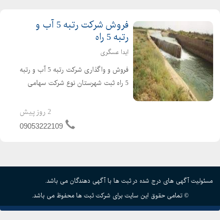
فروش شرکت رتبه 5 آب و
رتبه 5 راه
ایدا عسگری
فروش و واگذاری شرکت رتبه 5 آب و رتبه
5 راه ثبت شهرستان نوع شرکت سهامی
خاص دارای 4 سال کارتکس می باشد .
شرکت تازه صدور و تازه تاسیس است و
2 روز پیش
هیچگونه بدهی و کارکردی ندارد شرکت
09053222109
آماده واگذاری و آماده ش...
مسئولیت آگهی های درج شده در ثبت ها با آگهی دهندگان می باشد.
© تمامی حقوق این سایت برای شرکت ثبت ها محفوظ می باشد.