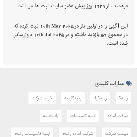
فرهمند ، از
1929 روز پیش
عضو سایت ثبت ها میباشد.
این آگهی را در اولین بار در
10th May 2025
ثبت کرده که
در مجموع
59 بازدید
داشته و در
14th Jul 2025
بروزرسانی
شده است.
عبارات کلیدی
رتبه5
رتبه5راه
رتبه5ابنیه
خرید شرکت
شرکت آماده
ابنیه تاسیسات
راه وابنیه
قیمت شرکت
شرکت آماده رتبه5
ابنیه تاسیسات رتبه5