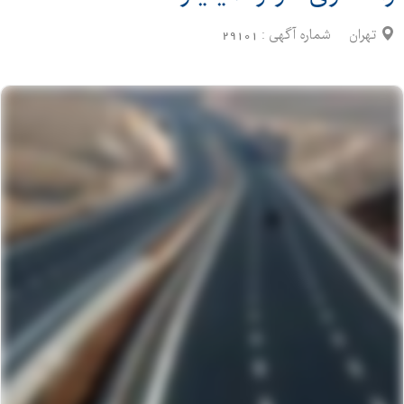
تهران
شماره آگهی :
29101