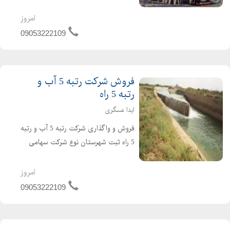
خاص شرکت تازه تاسیس و بدون کارکرد و
بدون بدهی دارای 4 سال اعبتار صلاحیت
امروز
پیمانکاری آماده واگذاری با مناسب ترین
09053222109
قیمت برای کسب...
فروش شرکت رتبه 5 آب و
رتبه 5 راه
ایدا عسگری
فروش و واگذاری شرکت رتبه 5 آب و رتبه
5 راه ثبت شهرستان نوع شرکت سهامی
خاص دارای 4 سال کارتکس می باشد .
شرکت تازه صدور و تازه تاسیس است و
امروز
هیچگونه بدهی و کارکردی ندارد شرکت
09053222109
آماده واگذاری و آماده ش...