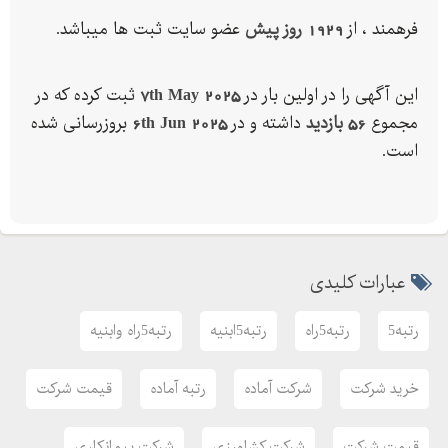
رتبهابنیه
فرهمند ، از
1929 روز پیش
عضو سایت ثبت ها میباشد.
رتبهابنیه تاسیسات
این آگهی را در اولین بار در
7th May 2025
ثبت کرده که در
مجموع
56 بازدید
داشته و در
6th Jun 2025
بروزرسانی شده
است.
عبارات کلیدی
رتبه5
رتبه5راه
رتبه5ابنیه
رتبه5راه وابنیه
خرید شرکت
شرکت آماده
رتبه آماده
قیمت شرکت
قیمت شرکت
شرکت کشاورزی
شرکت پیمانکاری