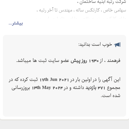
شرکت رتبه ابنیه ساختمان ،
سهامی خاص ، کارتکس ساله ، مهندس تا آخر رتبه ،
دارای کارکرد و رزومه واقعی ،دارای مفاصا حساب رسمی
بیشتر...
خوب است بدانید:
فرهمند ، از
1930 روز پیش
عضو سایت ثبت ها میباشد.
این آگهی را در اولین بار در
17th Jun 2021
ثبت کرده که در
مجموع
471 بازدید
داشته و در
13th May 2024
بروزرسانی
شده است.