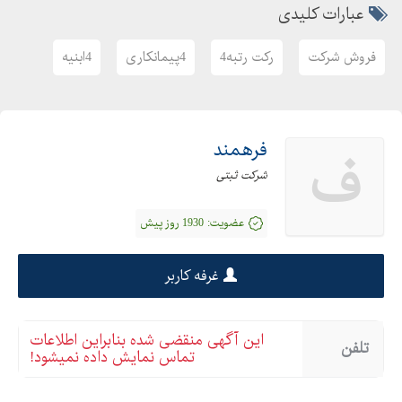
عبارات کلیدی
فروش شرکت
رکت رتبه4
4پیمانکاری
4ابنیه
فرهمند
ف
شرکت ثبتی
عضویت:
1930 روز پیش
غرفه کاربر
این آگهی منقضی شده بنابراین اطلاعات
تلفن
تماس نمایش داده نمیشود!