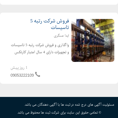
فروش شرکت رتبه 5
تاسیسات
ایدا عسگری
واگذاری و فروش شرکت رتبه 5 تاسیسات
و تجهیزات دارای 4 سال اعتبار کارتکس
دارای 4 سال تعهد مهندس بدون بدهی و
بدون کارکرد و تازه تاسیس نقل و انتقال و
1 روز پیش
صورت جلسات تغیرات در 14 روز کاری
09053222109
امکان ان...
مسئولیت آگهی های درج شده در ثبت ها با آگهی دهندگان می باشد.
© تمامی حقوق این سایت برای شرکت ثبت ها محفوظ می باشد.